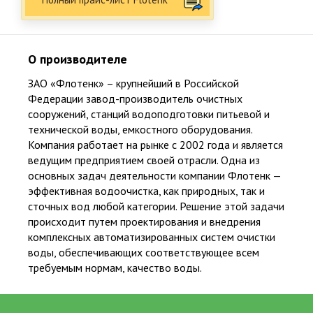
от 5 до 25 лет официальной гарантии на работы и изделия
218
О производителе
Суммарный опыт сертифицированных специалистов более 200 лет
ЗАО «Флотенк»
– крупнейший в Российской
Федерации завод-производитель очистных
сооружений, станций водоподготовки питьевой и
технической воды, емкостного оборудования.
Компания работает на рынке с 2002 года и является
ведущим предприятием своей отрасли. Одна из
Популярные товары
основных задач деятельности компании Флотенк —
эффективная водоочистка, как природных, так и
сточных вод любой категории. Решение этой задачи
Био Станции
Пластиковые септики
происходит путем проектирования и внедрения
комплексных автоматизированных систем очистки
Емкости
Погреба. Кессоны
воды, обеспечивающих соответствующее всем
требуемым нормам, качество воды.
Водоснабжение
Водоочистка