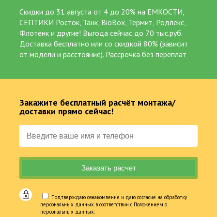
Жироуловители
Декор. Дачная продукция
Скидки до 31 августа от 4 до 20% на ЕМКОСТИ,
СЕПТИКИ Росток, Танк, BioBox, Термит, Родлекс,
Флотенк и другие! Выгода сейчас до 70 тыс.руб.
Услуги. Сервис
Доставка бесплатно или со скидкой 80% (зависит
от модели и расстояние). Рассрочка без переплат
Станции глубокой биологической очистки
Закажите бесплатный расчёт монтажа/
доставки прямо сейчас!
Мечта каждого обладателя загородной недвижимости
состоит в том, чтобы системы водоснабжения и
Подтверждаю ознакомление и даю согласие на обработку
канализации работали без перебоев и не наносили ущерба
персональных данных в соответствии с Положением о
окружающей среде. Сегодня эта мечта получила реальное
персональных данных.