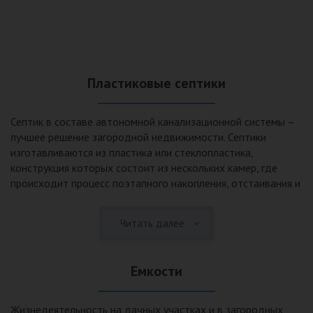
Пластиковые септики
Септик в составе автономной канализационной системы –
лучшее решение загородной недвижимости. Септики
изготавливаются из пластика или стеклопластика,
конструкция которых состоит из нескольких камер, где
происходит процесс поэтапного накопления, отстаивания и
очистки стоков.Септики отличаются следующими
положительными эксплуатационными качествами: 1. Имеют
Читать далее
длительный срок службы, так как не подвержены коррозии.
2. Обладают высокой прочностью – способны
противостоять любому давлению грунта даже в пустом
Емкости
состоянии. 3. Могут эксплуатироваться в любом регионе
России при любых низких температурах. 4. Полностью
герметичны, что дает гарантию по полной безопасности
Жизнедеятельность на дачных участках и в загородных