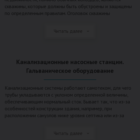
скважины, которые должны быть обустроены и защищены
по определенным правилам. Оголовок скважины
оборудуется запорно-регулирующими устройствами,
насосами, накопительными емкостями для воды, фильтрами
Читать далее
и автоматикой. Все это оборудование способно
подвергаться загрязнению атмосферными и
поверхностными водами, воздействию низкой
температуры и других факторов, которые могут нарушить
Канализационные насосные станции.
его работу в нормальном режиме. Лучшим способом
защиты оборудования является устройство герметичной
Гальваническое оборудование
камеры или кессона, который не только защищает оголовок
скважины от негативных воздействий, но и обеспечивает
Канализационные системы работают самотеком, для чего
удобные условия для обслуживания в любой период года.
трубы укладываются с уклоном определенной величины,
Кессон может быть выполнен из обычных железобетонных
обеспечивающим нормальный сток. Бывает так, что из-за
колец, но только при отсутствии высокого уровня
особенностей конструкции здания, например, при
подземных вод, так как в этом случае затруднительно
расположении санузлов ниже уровня септика или из-за
обеспечить требуемую герметичность. Если имеется
особенностей рельефа участка, невозможно обеспечить
высокий УГВ, рационально использовать для устройства
устройство самотечной канализационной системы.
кессона специальные конструкции из пластика, имеющие
Читать далее
Единственное решение в таком случае – это
достаточную герметичность, недорогие, легко