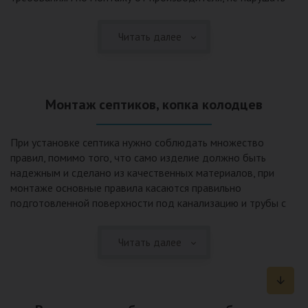
рекомендации в монтажной схеме и паспорте, в
электрической части, надо все же надо иметь
Читать далее
представления о требованиях ПУЭ, ведь не качественный
монтаж может привезти не только к выходу из строя
станции ГБО, но и стать причиной травмы и других более
серьезных последствий. Биологическая очистка сточных
Монтаж септиков, копка колодцев
вод – самый эффективный способ из всех существующих
сегодня. Степень очистки составляет 98%, стопроцентно
ликвидируются неприятные запахи, и на выходе из этого
При установке септика нужно соблюдать множество
оборудования вода может применяться для хозяйственных
правил, помимо того, что само изделие должно быть
нужд и полива огорода, а остатки ила при чистке могут
надежным и сделано из качественных материалов, при
стать эффективным удобрением. Нет необходимости
монтаже основные правила касаются правильно
тратить средства на ассенизаторскую машину. Системы
подготовленной поверхности под канализацию и трубы с
монтируются при минимуме земляных работ, без грязи и
обязательным устройством песчаной подушки и уклона, а
заезда крупной техники, даже при очень высоком уровне
также правильная установка и обратная послойная засыпка.
грунтовых вод. Служат до 50 и более лет при уникальной
Читать далее
Мы установим Вам емкости для фильтрации и отстаивания
простоте обслуживание — раз в 4 месяца или полгода
сточных вод по технологиям, не приводящим к загрязнению
необходимо удалять ил, самостоятельно или с помощью
окружающей среды. Пластиковые септики — надежные
сервисной службы. Станции ГБО подходят и для таких
конструкции со сроком службы до 50 лет и более,
объектов с отсутствующей централизованной