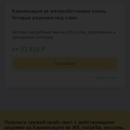
Канализация из железобетонных колец.
Готовые решения под ключ.
Септики, выгребные ямы из ЖБ колец, переливные и
дренажные колодцы
от 22 810 ₽
Подробнее
↑ цены и инфо
Получите свежий прайс-лист с действующими
акциями на Канализацию из ЖБ, погреба, кессоны,