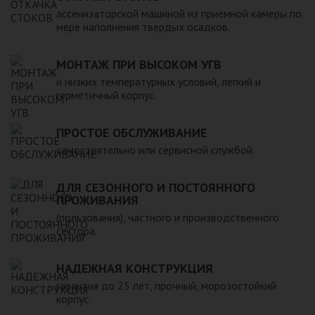
компанией, произведена в полном соответствии с
ассенизаторской машиной из приемной камеры по
действующими стандартами и полностью безопасна в
мере наполнения твердых осадков.
экологическом отношении.
МОНТАЖ ПРИ ВЫСОКОМ УГВ
и низких температурных условий, легкий и
герметичный корпус.
ПРОСТОЕ ОБСЛУЖИВАНИЕ
самостоятельно или сервисной службой.
ДЛЯ СЕЗОННОГО И ПОСТОЯННОГО
ПРОЖИВАНИЯ
(пользования), частного и производственного
сектора.
НАДЕЖНАЯ КОНСТРУКЦИЯ
гарантия до 25 лет, прочный, морозостойкий
корпус.