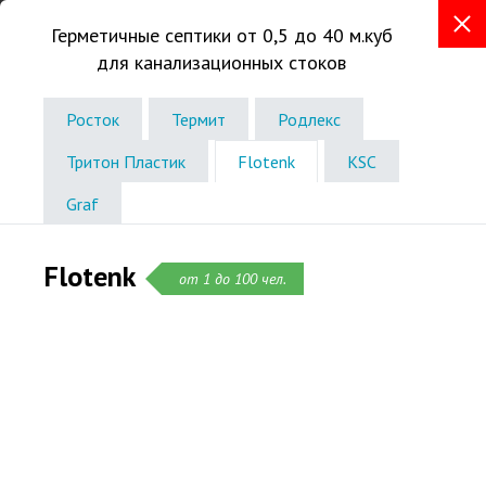
Герметичные септики от 0,5 до 40 м.куб
для канализационных стоков
+7 (831) 288-93-97
Телефон в Нижнем Новгороде
Росток
Термит
Родлекс
Звоните без выходных
Тритон Пластик
Flotenk
KSC
с 8:00 до 19:00
Graf
Flotenk
от 1 до 100 чел.