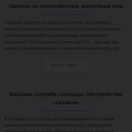
Септики из железобетона, выгребные ямы
Хороший вариант устройства системы автономного
водоотведения для дома или дачи небольшого размера –
септик из железобетона, надежный, долговечный и
недорогой. Конструкция его очень проста – две или три
камеры, смонтированные из железобетонных колец, где
бытовые стоки накапливаются, отстаиваются с
расслоением на фракции, затем фильтруются в почву через
Читать далее
слой дренажа, устроенный из щебня и песка. Для септика
требуется только очищение через определенное время
ассенизаторской службой. Септик работает независимо от
источников энергии, прост в эксплуатации, имеет гораздо
Кессоны, погреба, колодцы, обустройство
большую прочность по сравнению с пластиковыми
конструкциями.
скважины
В условиях отсутствия централизованного источника
одним из способов водоснабжения для загородной
недвижимости, помимо обычных колодцев, являются