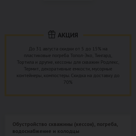
использование КНС – канализационной насосной станции.
монтируемые, при этом надежные и долговечные.
КНС в системе автономной канализации загородного дома
представляет собой высокотехнологичное устройство
небольших размеров, обеспечивающее перекачку стоков
до выгребной ямы, септика или станции ГБО.
АКЦИЯ
До 31 августа скидки от 5 до 15% на
пластиковые погреба Топол-Эко, Тингард,
Тортила и другие, кессоны для скважин Родлекс,
Термит, декоративные емкости, мусорные
контейнеры, компостеры. Скидка на доставку до
70%
Обустройство скважины (кессон), погреба,
водоснабжение и колодцы