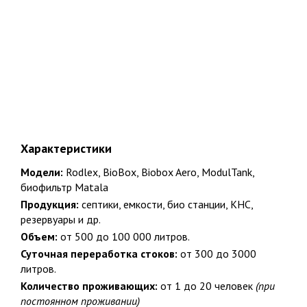
от 5 до 25 лет официальной гарантии на работы и изделия
218
Суммарный опыт сертифицированных специалистов более 200 лет
Характеристики
Популярные товары
Модели:
Rodlex, BioBox, Biobox Aero, ModulTank,
биофильтр Matala
Продукция:
септики, емкости, био станции, КНС,
Био Станции
Пластиковые септики
резервуары и др.
Объем:
от 500 до 100 000 литров.
Емкости
Погреба. Кессоны
Суточная переработка стоков:
от 300 до 3000
литров.
Водоснабжение
Водоочистка
Количество проживающих:
от 1 до 20 человек
(при
постоянном проживании)