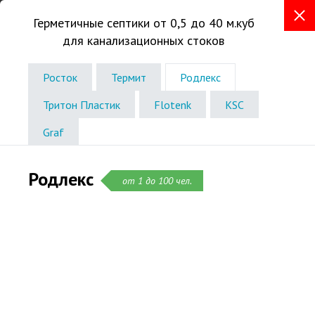
Герметичные септики от 0,5 до 40 м.куб
для канализационных стоков
+7 (831) 288-93-97
Телефон в Нижнем Новгороде
Росток
Термит
Родлекс
Звоните без выходных
Тритон Пластик
Flotenk
KSC
с 8:00 до 19:00
Graf
Родлекс
от 1 до 100 чел.