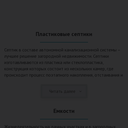
Пластиковые септики
Септик в составе автономной канализационной системы –
лучшее решение загородной недвижимости. Септики
изготавливаются из пластика или стеклопластика,
конструкция которых состоит из нескольких камер, где
происходит процесс поэтапного накопления, отстаивания и
очистки стоков.Септики отличаются следующими
положительными эксплуатационными качествами: 1. Имеют
Читать далее
длительный срок службы, так как не подвержены коррозии.
2. Обладают высокой прочностью – способны
противостоять любому давлению грунта даже в пустом
Емкости
состоянии. 3. Могут эксплуатироваться в любом регионе
России при любых низких температурах. 4. Полностью
герметичны, что дает гарантию по полной безопасности
Жизнедеятельность на дачных участках и в загородных