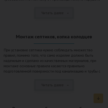
рекомендации в монтажной схеме и паспорте, в
электрической части, надо все же надо иметь
Читать далее
представления о требованиях ПУЭ, ведь не качественный
монтаж может привезти не только к выходу из строя
станции ГБО, но и стать причиной травмы и других более
серьезных последствий. Биологическая очистка сточных
Монтаж септиков, копка колодцев
вод – самый эффективный способ из всех существующих
сегодня. Степень очистки составляет 98%, стопроцентно
ликвидируются неприятные запахи, и на выходе из этого
При установке септика нужно соблюдать множество
оборудования вода может применяться для хозяйственных
правил, помимо того, что само изделие должно быть
нужд и полива огорода, а остатки ила при чистке могут
надежным и сделано из качественных материалов, при
стать эффективным удобрением. Нет необходимости
монтаже основные правила касаются правильно
тратить средства на ассенизаторскую машину. Системы
подготовленной поверхности под канализацию и трубы с
монтируются при минимуме земляных работ, без грязи и
обязательным устройством песчаной подушки и уклона, а
заезда крупной техники, даже при очень высоком уровне
также правильная установка и обратная послойная засыпка.
грунтовых вод. Служат до 50 и более лет при уникальной
Читать далее
Мы установим Вам емкости для фильтрации и отстаивания
простоте обслуживание — раз в 4 месяца или полгода
сточных вод по технологиям, не приводящим к загрязнению
необходимо удалять ил, самостоятельно или с помощью
окружающей среды. Пластиковые септики — надежные
сервисной службы. Станции ГБО подходят и для таких
конструкции со сроком службы до 50 лет и более,
объектов с отсутствующей централизованной