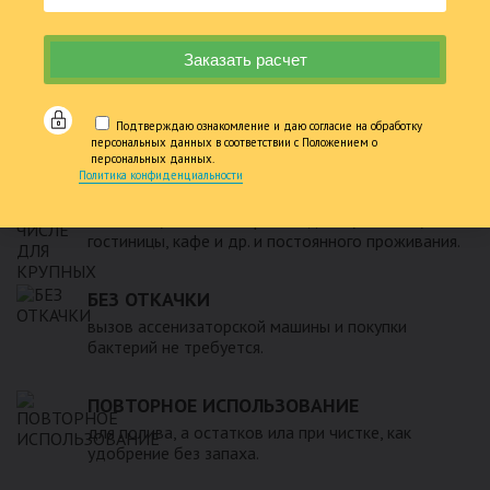
НАДЕЖНАЯ КОНСТРУКЦИЯ
гарантия до 5 лет, срок службы более 50 лет.
ПОДХОДИТ ПРИ ОЧЕНЬ ВЫСОКОМ УГВ
(уровне грунтовых вод), любых грунтов, разной
Подтверждаю ознакомление и даю согласие на обработку
пучинистости.
персональных данных в соответствии с Положением о
персональных данных.
Политика конфиденциальности
В ТОМ ЧИСЛЕ ДЛЯ КРУПНЫХ
объектов, большого производства, поселка,
гостиницы, кафе и др. и постоянного проживания.
БЕЗ ОТКАЧКИ
вызов ассенизаторской машины и покупки
бактерий не требуется.
ПОВТОРНОЕ ИСПОЛЬЗОВАНИЕ
для полива, а остатков ила при чистке, как
удобрение без запаха.