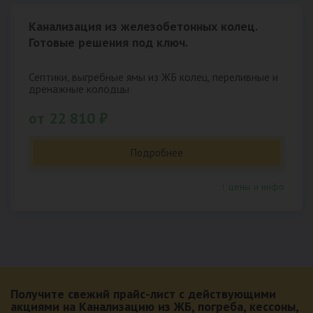
Канализация из железобетонных колец.
Готовые решения под ключ.
Септики, выгребные ямы из ЖБ колец, переливные и
дренажные колодцы
от 22 810 ₽
Подробнее
↑ цены и инфо
Получите свежий прайс-лист с действующими
акциями на Канализацию из ЖБ, погреба, кессоны,