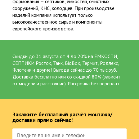
формования — септиков, емкостей, очистных
осуществление с появлением нового
сооружений, КНС, колодцев. При производстве
высокотехнологичного оборудования – станций ГБО.
изделий компания использует только
высококачественное сырье и компоненты
Читать далее
европейского производства.
ВЫСОКАЯ СТЕПЕНЬ ОЧИСТКИ
Скидки до 31 августа от 4 до 20% на ЕМКОСТИ,
95-99%, не вредит окружающей среде и не
СЕПТИКИ Росток, Танк, BioBox, Термит, Родлекс,
происходит заиливание дренажа.
Флотенк и другие! Выгода сейчас до 70 тыс.руб.
Доставка бесплатно или со скидкой 80% (зависит
от модели и расстояние). Рассрочка без переплат
100% БЕЗ ЗАПАХА
Соответствие стоков СанПиН, СНиП, СП.
ПРОСТОЕ ОБСЛУЖИВАНИЕ
Закажите бесплатный расчёт монтажа/
1 раз в 4-6 месяцев, сервисной службой или
доставки прямо сейчас!
самостоятельно.