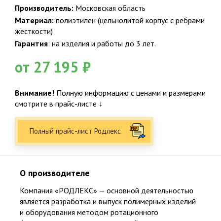
Жироуловители
Декор. Дачная продукция
Производитель:
Московская область
Материал:
полиэтилен (цельнолитой корпус с ребрами
жесткости)
Услуги. Сервис
Гарантия
: на изделия и работы до 3 лет.
от 27 195 ₽
Внимание!
Полную информацию с ценами и размерами
смотрите в прайс-листе ↓
Станции глубокой биологической очистки
Полный прайс-лист Родлекс
О производителе
Мечта каждого обладателя загородной недвижимости
Компания «РОДЛЕКС» — основной деятельностью
состоит в том, чтобы системы водоснабжения и
является разработка и выпуск полимерных изделий
канализации работали без перебоев и не наносили ущерба
и оборудования методом ротационного
окружающей среде. Сегодня эта мечта получила реальное