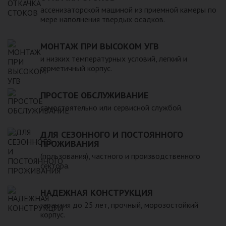
компанией, произведена в полном соответствии с
ассенизаторской машиной из приемной камеры по
действующими стандартами и полностью безопасна в
мере наполнения твердых осадков.
экологическом отношении.
МОНТАЖ ПРИ ВЫСОКОМ УГВ
и низких температурных условий, легкий и
герметичный корпус.
ПРОСТОЕ ОБСЛУЖИВАНИЕ
самостоятельно или сервисной службой.
ДЛЯ СЕЗОННОГО И ПОСТОЯННОГО
ПРОЖИВАНИЯ
(пользования), частного и производственного
сектора.
НАДЕЖНАЯ КОНСТРУКЦИЯ
гарантия до 25 лет, прочный, морозостойкий
корпус.