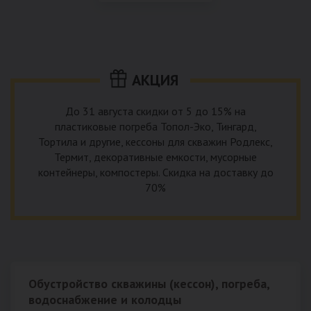
использование КНС – канализационной насосной станции.
монтируемые, при этом надежные и долговечные.
КНС в системе автономной канализации загородного дома
представляет собой высокотехнологичное устройство
небольших размеров, обеспечивающее перекачку стоков
до выгребной ямы, септика или станции ГБО.
АКЦИЯ
До 31 августа скидки от 5 до 15% на
пластиковые погреба Топол-Эко, Тингард,
Тортила и другие, кессоны для скважин Родлекс,
Термит, декоративные емкости, мусорные
контейнеры, компостеры. Скидка на доставку до
70%
Обустройство скважины (кессон), погреба,
водоснабжение и колодцы