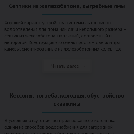
Септики из железобетона, выгребные ямы
Хороший вариант устройства системы автономного
водоотведения для дома или дачи небольшого размера –
септик из железобетона, надежный, долговечный и
недорогой. Конструкция его очень проста – две или три
камеры, смонтированные из железобетонных колец, где
бытовые стоки накапливаются, отстаиваются с
расслоением на фракции, затем фильтруются в почву через
Читать далее
слой дренажа, устроенный из щебня и песка. Для септика
требуется только очищение через определенное время
ассенизаторской службой. Септик работает независимо от
источников энергии, прост в эксплуатации, имеет гораздо
Кессоны, погреба, колодцы, обустройство
большую прочность по сравнению с пластиковыми
конструкциями.
скважины
В условиях отсутствия централизованного источника
одним из способов водоснабжения для загородной
недвижимости, помимо обычных колодцев, являются