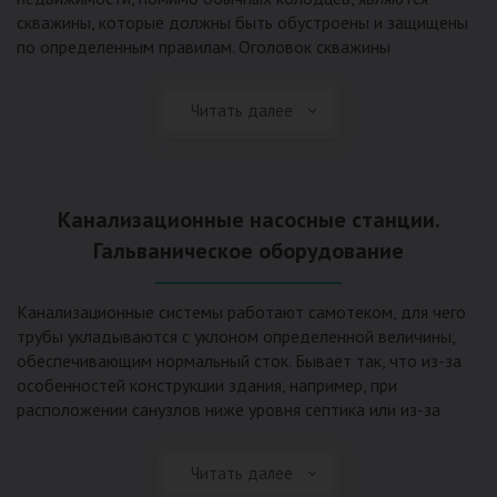
скважины, которые должны быть обустроены и защищены
по определенным правилам. Оголовок скважины
оборудуется запорно-регулирующими устройствами,
насосами, накопительными емкостями для воды, фильтрами
Читать далее
и автоматикой. Все это оборудование способно
подвергаться загрязнению атмосферными и
поверхностными водами, воздействию низкой
температуры и других факторов, которые могут нарушить
Канализационные насосные станции.
его работу в нормальном режиме. Лучшим способом
защиты оборудования является устройство герметичной
Гальваническое оборудование
камеры или кессона, который не только защищает оголовок
скважины от негативных воздействий, но и обеспечивает
Канализационные системы работают самотеком, для чего
удобные условия для обслуживания в любой период года.
трубы укладываются с уклоном определенной величины,
Кессон может быть выполнен из обычных железобетонных
обеспечивающим нормальный сток. Бывает так, что из-за
колец, но только при отсутствии высокого уровня
особенностей конструкции здания, например, при
подземных вод, так как в этом случае затруднительно
расположении санузлов ниже уровня септика или из-за
обеспечить требуемую герметичность. Если имеется
особенностей рельефа участка, невозможно обеспечить
высокий УГВ, рационально использовать для устройства
устройство самотечной канализационной системы.
кессона специальные конструкции из пластика, имеющие
Читать далее
Единственное решение в таком случае – это
достаточную герметичность, недорогие, легко