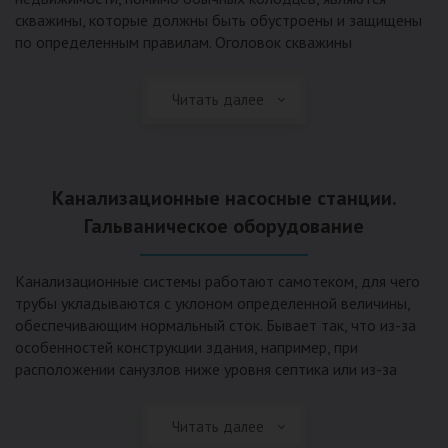
скважины, которые должны быть обустроены и защищены
по определенным правилам. Оголовок скважины
оборудуется запорно-регулирующими устройствами,
насосами, накопительными емкостями для воды, фильтрами
Читать далее
и автоматикой. Все это оборудование способно
подвергаться загрязнению атмосферными и
поверхностными водами, воздействию низкой
температуры и других факторов, которые могут нарушить
Канализационные насосные станции.
его работу в нормальном режиме. Лучшим способом
защиты оборудования является устройство герметичной
Гальваническое оборудование
камеры или кессона, который не только защищает оголовок
скважины от негативных воздействий, но и обеспечивает
Канализационные системы работают самотеком, для чего
удобные условия для обслуживания в любой период года.
трубы укладываются с уклоном определенной величины,
Кессон может быть выполнен из обычных железобетонных
обеспечивающим нормальный сток. Бывает так, что из-за
колец, но только при отсутствии высокого уровня
особенностей конструкции здания, например, при
подземных вод, так как в этом случае затруднительно
расположении санузлов ниже уровня септика или из-за
обеспечить требуемую герметичность. Если имеется
особенностей рельефа участка, невозможно обеспечить
высокий УГВ, рационально использовать для устройства
устройство самотечной канализационной системы.
кессона специальные конструкции из пластика, имеющие
Читать далее
Единственное решение в таком случае – это
достаточную герметичность, недорогие, легко