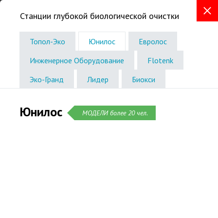
Станции глубокой биологической очистки
+7 (831) 288-93-97
Топол-Эко
Юнилос
Евролос
Телефон в Нижнем Новгороде
Инженерное Оборудование
Flotenk
Звоните без выходных
с 8:00 до 19:00
Эко-Гранд
Лидер
Биокси
Юнилос
МОДЕЛИ более 20 чел.