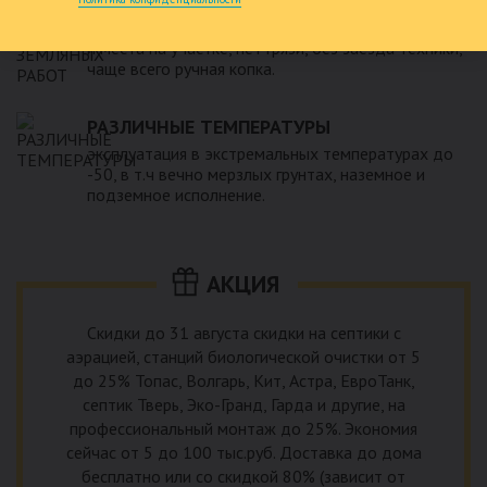
МИНИМУМ ЗЕМЛЯНЫХ РАБОТ
и места на участке, нет грязи, без заезда техники,
чаще всего ручная копка.
РАЗЛИЧНЫЕ ТЕМПЕРАТУРЫ
эксплуатация в экстремальных температурах до
-50, в т.ч вечно мерзлых грунтах, наземное и
подземное исполнение.
АКЦИЯ
Скидки до 31 августа скидки на септики с
аэрацией, станций биологической очистки от 5
до 25% Топас, Волгарь, Кит, Астра, ЕвроТанк,
септик Тверь, Эко-Гранд, Гарда и другие, на
профессиональный монтаж до 25%. Экономия
сейчас от 5 до 100 тыс.руб. Доставка до дома
бесплатно или со скидкой 80% (зависит от