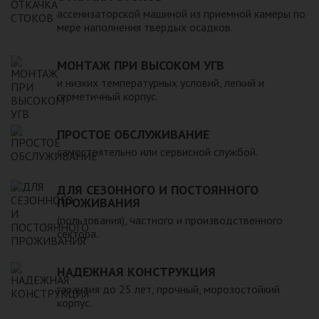
компанией, произведена в полном соответствии с
ассенизаторской машиной из приемной камеры по
действующими стандартами и полностью безопасна в
мере наполнения твердых осадков.
экологическом отношении.
МОНТАЖ ПРИ ВЫСОКОМ УГВ
и низких температурных условий, легкий и
герметичный корпус.
ПРОСТОЕ ОБСЛУЖИВАНИЕ
самостоятельно или сервисной службой.
ДЛЯ СЕЗОННОГО И ПОСТОЯННОГО
ПРОЖИВАНИЯ
(пользования), частного и производственного
сектора.
НАДЕЖНАЯ КОНСТРУКЦИЯ
гарантия до 25 лет, прочный, морозостойкий
корпус.