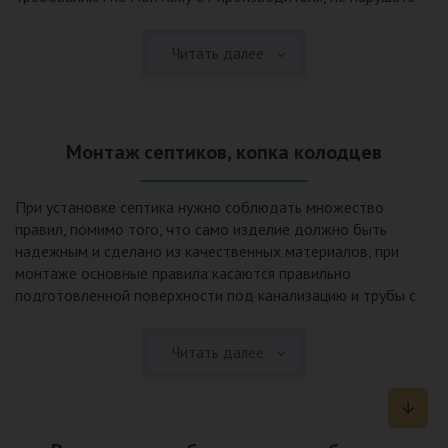
рекомендации в монтажной схеме и паспорте, в
электрической части, надо все же надо иметь
Читать далее
представления о требованиях ПУЭ, ведь не качественный
монтаж может привезти не только к выходу из строя
станции ГБО, но и стать причиной травмы и других более
серьезных последствий. Биологическая очистка сточных
Монтаж септиков, копка колодцев
вод – самый эффективный способ из всех существующих
сегодня. Степень очистки составляет 98%, стопроцентно
ликвидируются неприятные запахи, и на выходе из этого
При установке септика нужно соблюдать множество
оборудования вода может применяться для хозяйственных
правил, помимо того, что само изделие должно быть
нужд и полива огорода, а остатки ила при чистке могут
надежным и сделано из качественных материалов, при
стать эффективным удобрением. Нет необходимости
монтаже основные правила касаются правильно
тратить средства на ассенизаторскую машину. Системы
подготовленной поверхности под канализацию и трубы с
монтируются при минимуме земляных работ, без грязи и
обязательным устройством песчаной подушки и уклона, а
заезда крупной техники, даже при очень высоком уровне
также правильная установка и обратная послойная засыпка.
грунтовых вод. Служат до 50 и более лет при уникальной
Читать далее
Мы установим Вам емкости для фильтрации и отстаивания
простоте обслуживание — раз в 4 месяца или полгода
сточных вод по технологиям, не приводящим к загрязнению
необходимо удалять ил, самостоятельно или с помощью
окружающей среды. Пластиковые септики — надежные
сервисной службы. Станции ГБО подходят и для таких
конструкции со сроком службы до 50 лет и более,
объектов с отсутствующей централизованной