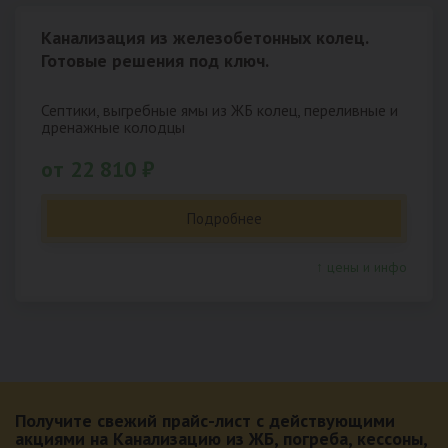
Канализация из железобетонных колец.
Готовые решения под ключ.
Септики, выгребные ямы из ЖБ колец, переливные и
дренажные колодцы
от 22 810 ₽
Подробнее
↑ цены и инфо
Получите свежий прайс-лист с действующими
акциями на Канализацию из ЖБ, погреба, кессоны,