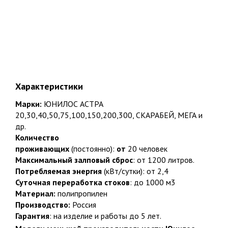
от 5 до 25 лет официальной гарантии на работы и изделия
218
Суммарный опыт сертифицированных специалистов более 200 лет
Характеристики
Марки:
ЮНИЛОС АСТРА
20,30,40,50,75,100,150,200,300, СКАРАБЕЙ, МЕГА и
Популярные товары
др.
Количество
проживающих
(постоянно):
от
20 человек
Био Станции
Пластиковые септики
Максимальный залповый сброс
: от 1200 литров.
Потребляемая энергия
(кВт/сутки): от 2,4
Емкости
Погреба. Кессоны
Суточная переработка стоков
: до 1000 м3
Материал:
полипропилен
Производство:
Россия
Водоснабжение
Водоочистка
Гарантия
: на изделие и работы до 5 лет.