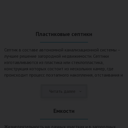
Пластиковые септики
Септик в составе автономной канализационной системы –
лучшее решение загородной недвижимости. Септики
изготавливаются из пластика или стеклопластика,
конструкция которых состоит из нескольких камер, где
происходит процесс поэтапного накопления, отстаивания и
очистки стоков.Септики отличаются следующими
положительными эксплуатационными качествами: 1. Имеют
Читать далее
длительный срок службы, так как не подвержены коррозии.
2. Обладают высокой прочностью – способны
противостоять любому давлению грунта даже в пустом
Емкости
состоянии. 3. Могут эксплуатироваться в любом регионе
России при любых низких температурах. 4. Полностью
герметичны, что дает гарантию по полной безопасности
Жизнедеятельность на дачных участках и в загородных