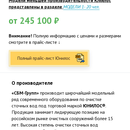
Модели меньшей производительности Юнилос
Жироуловители
Декор. Дачная продукция
представлены в разделе
МОДЕЛИ 1- 20 чел.
от 245 100 ₽
Услуги. Сервис
Внимание!
Полную информацию с ценами и размерами
смотрите в прайс-листе ↓
Полный прайс-лист Юнилос
Станции глубокой биологической очистки
О производителе
«СБМ-Групп»
производит широчайший модельный
ряд современного оборудования по очистке
сточных вод под торговой маркой
ЮНИЛОС
®
.
Мечта каждого обладателя загородной недвижимости
Продукция занимает лидирующую позицию на
состоит в том, чтобы системы водоснабжения и
российском рынке очистных сооружений более 15
канализации работали без перебоев и не наносили ущерба
лет. Высокая степень очистки сточных вод
окружающей среде. Сегодня эта мечта получила реальное