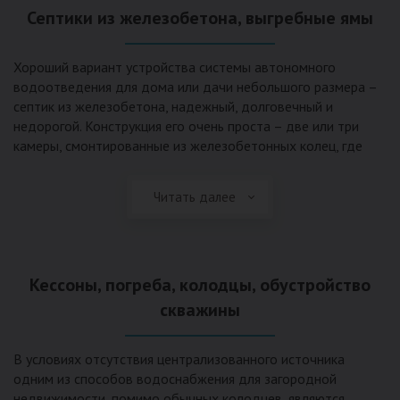
Септики из железобетона, выгребные ямы
Хороший вариант устройства системы автономного
водоотведения для дома или дачи небольшого размера –
септик из железобетона, надежный, долговечный и
недорогой. Конструкция его очень проста – две или три
камеры, смонтированные из железобетонных колец, где
бытовые стоки накапливаются, отстаиваются с
расслоением на фракции, затем фильтруются в почву через
Читать далее
слой дренажа, устроенный из щебня и песка. Для септика
требуется только очищение через определенное время
ассенизаторской службой. Септик работает независимо от
источников энергии, прост в эксплуатации, имеет гораздо
Кессоны, погреба, колодцы, обустройство
большую прочность по сравнению с пластиковыми
конструкциями.
скважины
В условиях отсутствия централизованного источника
одним из способов водоснабжения для загородной
недвижимости, помимо обычных колодцев, являются