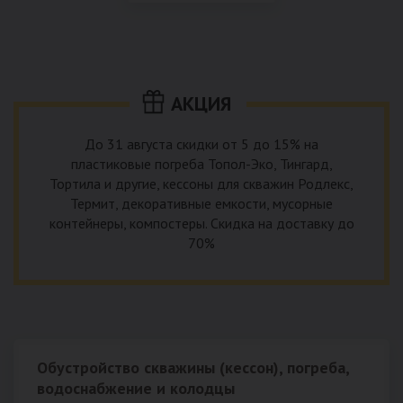
использование КНС – канализационной насосной станции.
монтируемые, при этом надежные и долговечные.
КНС в системе автономной канализации загородного дома
представляет собой высокотехнологичное устройство
небольших размеров, обеспечивающее перекачку стоков
до выгребной ямы, септика или станции ГБО.
АКЦИЯ
До 31 августа скидки от 5 до 15% на
пластиковые погреба Топол-Эко, Тингард,
Тортила и другие, кессоны для скважин Родлекс,
Термит, декоративные емкости, мусорные
контейнеры, компостеры. Скидка на доставку до
70%
Обустройство скважины (кессон), погреба,
водоснабжение и колодцы