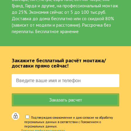
НАДЕЖНАЯ КОНСТРУКЦИЯ
Гранд, Гарда и другие, на профессиональный монтаж
гарантия до 5 лет, срок службы более 50 лет.
до 25%. Экономия сейчас от 5 до 100 тыс.руб.
Доставка до дома бесплатно или со скидкой 80%
ПОДХОДИТ ПРИ ОЧЕНЬ ВЫСОКОМ УГВ
(зависит от модели и расстояние). Рассрочка без
(уровне грунтовых вод), любых грунтов, разной
переплаты. Бесплатное хранение
пучинистости.
В ТОМ ЧИСЛЕ ДЛЯ КРУПНЫХ
объектов, большого производства, поселка,
Закажите бесплатный расчёт монтажа/
гостиницы, кафе и др. и постоянного проживания.
доставки прямо сейчас!
БЕЗ ОТКАЧКИ
вызов ассенизаторской машины и покупки
бактерий не требуется.
ПОВТОРНОЕ ИСПОЛЬЗОВАНИЕ
для полива, а остатков ила при чистке, как
Подтверждаю ознакомление и даю согласие на обработку
удобрение без запаха.
персональных данных в соответствии с Положением о
персональных данных.
Политика конфиденциальности