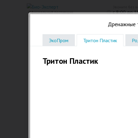
Звоните без 
с 8:00 до 1
Официальный поставщик
инженерного оборудования
Дренажные т
Био Станции
Пластиковые септики. Емкости
ЭкоПром
Тритон Пластик
Ро
Тритон Пластик