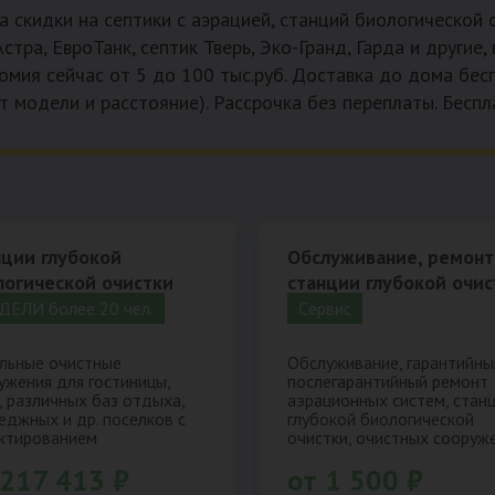
а скидки на септики с аэрацией, станций биологической
 Астра, ЕвроТанк, септик Тверь, Эко-Гранд, Гарда и другие
мия сейчас от 5 до 100 тыс.руб. Доставка до дома бес
т модели и расстояние). Рассрочка без переплаты. Бесп
нции глубокой
Обслуживание, ремонт
логической очистки
станции глубокой очис
ЕЛИ более 20 чел.
Cервис
льные очистные
Обслуживание, гарантийны
ужения для гостиницы,
послегарантийный ремонт
, различных баз отдыха,
аэрационных систем, стан
еджных и др. поселков с
глубокой биологической
ктированием
очистки, очистных сооруже
 217 413 ₽
от 1 500 ₽