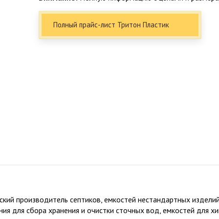
Полный прайс-лист Тритон Пластик
Факты о Био-Эксперт
кий производитель септиков, емкостей нестандартных изделий 
5
ния для сбора хранения и очистки сточных вод, емкостей для 