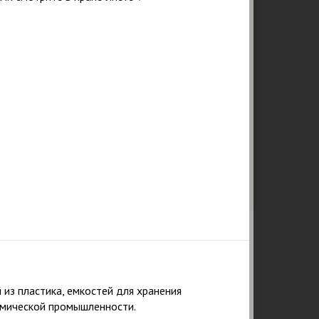
Подтверждаю ознакомление и даю
согласие на обработку персональных данных в
соответствии с Положением о персональных
данных.
Политика конфиденциальности
из пластика, емкостей для хранения
25
218
химической промышленности.