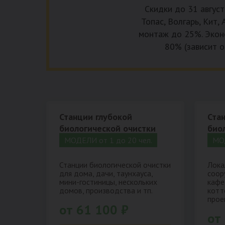
Скидки до 31 август
Топас, Волгарь, Кит,
монтаж до 25%. Эконо
80% (зависит о
Станции глубокой
Ста
биологической очистки
био
МОДЕЛИ от 1 до 20 чел.
МОД
Станции биологической очистки
Лока
для дома, дачи, таунхауса,
соор
мини-гостиницы, нескольких
кафе
домов, производства и тп.
котт
прое
от 61 100 ₽
от