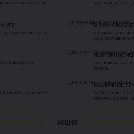
ой или самостоятельно.
гарантия до 5 лет,
М УГВ
В ТОМ ЧИСЛЕ Д
в, разной пучинистости.
объектов, большого
др. и постоянного 
ПОВТОРНОЕ ИС
пки бактерий не
для полива, а оста
запаха.
РАЗЛИЧНЫЕ ТЕ
зда техники, чаще всего
эксплуатация в экс
мерзлых грунтах, 
АКЦИЯ