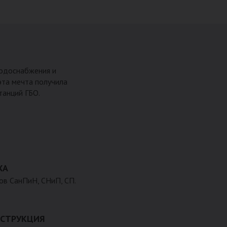
водоснабжения и
эта мечта получила
танций ГБО.
ХА
ов СанПиН, СНиП, СП.
СТРУКЦИЯ