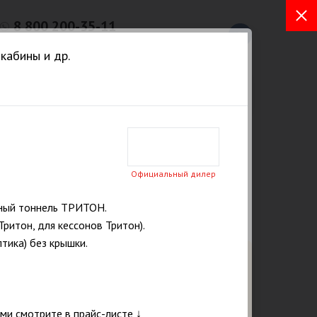
8 800 200-35-11
Бесплатный звонок из любых
кабины и др.
регионов РФ
а. Услуги
Отзывы
ⓘ Статьи
Контакты
Официальный дилер
жный тоннель ТРИТОН.
Тритон, для кессонов Тритон).
тика) без крышки.
Закажите бесплатный расчет и
консультацию от эксперта
сейчас!
и смотрите в прайс-листе ↓