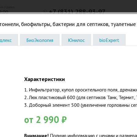
выходных
+7 (831) 288-93-97
9:00
Телефон в Нижнем Новгороде
оннели, биофильтры, бактерии для септиков, туалетные 
Погреба. Кессоны
Жироловки. КНС. Дачное
Водоочистк
длекс
БиоЭкология
Юнилос
bioExpert
Характеристики
1. Инфильтратор, купол оросительного поля, дрена
2. Люк пластиковый 600 (для септиков Танк, Термит, 
3. Доборный элемент 500 (увеличение горловины сеп
от 2 990 ₽
Внимание!
Полную информацию с ценами и размерам