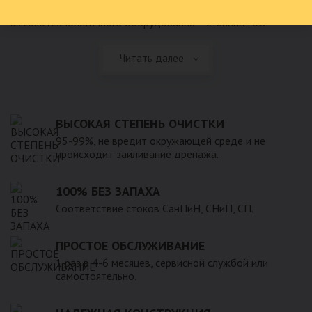
осуществление с появлением нового
высокотехнологичного оборудования – станций ГБО.
Читать далее
ВЫСОКАЯ СТЕПЕНЬ ОЧИСТКИ
95-99%, не вредит окружающей среде и не
происходит заиливание дренажа.
100% БЕЗ ЗАПАХА
Соответствие стоков СанПиН, СНиП, СП.
ПРОСТОЕ ОБСЛУЖИВАНИЕ
1 раз в 4-6 месяцев, сервисной службой или
самостоятельно.