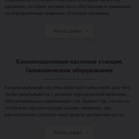
скважины, которые должны быть обустроены и защищены
по определенным правилам. Оголовок скважины
оборудуется запорно-регулирующими устройствами,
насосами, накопительными емкостями для воды, фильтрами
Читать далее
и автоматикой. Все это оборудование способно
подвергаться загрязнению атмосферными и
поверхностными водами, воздействию низкой
температуры и других факторов, которые могут нарушить
Канализационные насосные станции.
его работу в нормальном режиме. Лучшим способом
защиты оборудования является устройство герметичной
Гальваническое оборудование
камеры или кессона, который не только защищает оголовок
скважины от негативных воздействий, но и обеспечивает
Канализационные системы работают самотеком, для чего
удобные условия для обслуживания в любой период года.
трубы укладываются с уклоном определенной величины,
Кессон может быть выполнен из обычных железобетонных
обеспечивающим нормальный сток. Бывает так, что из-за
колец, но только при отсутствии высокого уровня
особенностей конструкции здания, например, при
подземных вод, так как в этом случае затруднительно
расположении санузлов ниже уровня септика или из-за
обеспечить требуемую герметичность. Если имеется
особенностей рельефа участка, невозможно обеспечить
высокий УГВ, рационально использовать для устройства
устройство самотечной канализационной системы.
кессона специальные конструкции из пластика, имеющие
Читать далее
Единственное решение в таком случае – это
достаточную герметичность, недорогие, легко