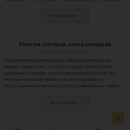
рекомендации в монтажной схеме и паспорте, в
электрической части, надо все же надо иметь
Читать далее
представления о требованиях ПУЭ, ведь не качественный
монтаж может привезти не только к выходу из строя
станции ГБО, но и стать причиной травмы и других более
серьезных последствий. Биологическая очистка сточных
Монтаж септиков, копка колодцев
вод – самый эффективный способ из всех существующих
сегодня. Степень очистки составляет 98%, стопроцентно
ликвидируются неприятные запахи, и на выходе из этого
При установке септика нужно соблюдать множество
оборудования вода может применяться для хозяйственных
правил, помимо того, что само изделие должно быть
нужд и полива огорода, а остатки ила при чистке могут
надежным и сделано из качественных материалов, при
стать эффективным удобрением. Нет необходимости
монтаже основные правила касаются правильно
тратить средства на ассенизаторскую машину. Системы
подготовленной поверхности под канализацию и трубы с
монтируются при минимуме земляных работ, без грязи и
обязательным устройством песчаной подушки и уклона, а
заезда крупной техники, даже при очень высоком уровне
также правильная установка и обратная послойная засыпка.
грунтовых вод. Служат до 50 и более лет при уникальной
Читать далее
Мы установим Вам емкости для фильтрации и отстаивания
простоте обслуживание — раз в 4 месяца или полгода
сточных вод по технологиям, не приводящим к загрязнению
необходимо удалять ил, самостоятельно или с помощью
окружающей среды. Пластиковые септики — надежные
сервисной службы. Станции ГБО подходят и для таких
конструкции со сроком службы до 50 лет и более,
объектов с отсутствующей централизованной