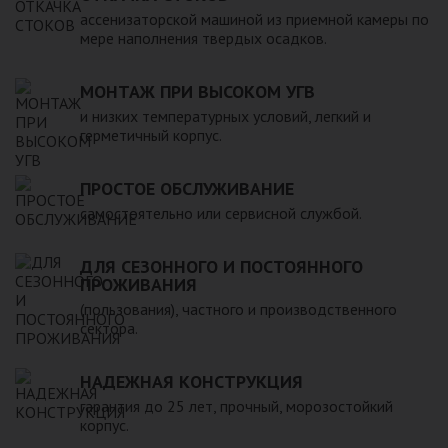
компанией, произведена в полном соответствии с
ассенизаторской машиной из приемной камеры по
действующими стандартами и полностью безопасна в
мере наполнения твердых осадков.
экологическом отношении.
МОНТАЖ ПРИ ВЫСОКОМ УГВ
и низких температурных условий, легкий и
герметичный корпус.
ПРОСТОЕ ОБСЛУЖИВАНИЕ
самостоятельно или сервисной службой.
ДЛЯ СЕЗОННОГО И ПОСТОЯННОГО
ПРОЖИВАНИЯ
(пользования), частного и производственного
сектора.
НАДЕЖНАЯ КОНСТРУКЦИЯ
гарантия до 25 лет, прочный, морозостойкий
корпус.