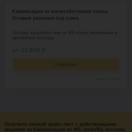
Канализация из железобетонных колец.
Готовые решения под ключ.
Септики, выгребные ямы из ЖБ колец, переливные и
дренажные колодцы
от 22 810 ₽
Подробнее
↑ цены и инфо
Получите свежий прайс-лист с действующими
акциями на Канализацию из ЖБ, погреба, кессоны,