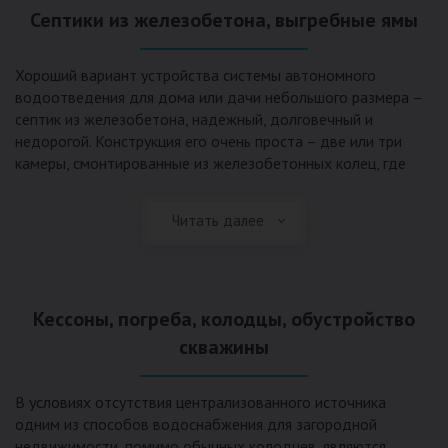
Септики из железобетона, выгребные ямы
Хороший вариант устройства системы автономного
водоотведения для дома или дачи небольшого размера –
септик из железобетона, надежный, долговечный и
недорогой. Конструкция его очень проста – две или три
камеры, смонтированные из железобетонных колец, где
бытовые стоки накапливаются, отстаиваются с
расслоением на фракции, затем фильтруются в почву через
Читать далее
слой дренажа, устроенный из щебня и песка. Для септика
требуется только очищение через определенное время
ассенизаторской службой. Септик работает независимо от
источников энергии, прост в эксплуатации, имеет гораздо
Кессоны, погреба, колодцы, обустройство
большую прочность по сравнению с пластиковыми
конструкциями.
скважины
В условиях отсутствия централизованного источника
одним из способов водоснабжения для загородной
недвижимости, помимо обычных колодцев, являются