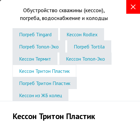
Обустройство скважины (кессон),
погреба, водоснабжение и колодцы
+7 (831) 288-93-97
Телефон в Нижнем Новгороде
Погреб Tingard
Кессон Rodlex
Звоните без выходных
Погреб Топол-Эко
Погреб Tortila
с 8:00 до 19:00
Кессон Термит
Кессон Топол-Эко
Кессон Тритон Пластик
Погреб Тритон Пластик
Кессон из ЖБ колец
Кессон Тритон Пластик