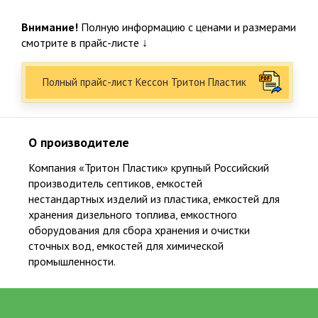
от 5 до 25 лет официальной гарантии на работы и изделия
Внимание!
Полную информацию с ценами и размерами
218
смотрите в прайс-листе ↓
Суммарный опыт сертифицированных специалистов более 200 лет
Полный прайс-лист Кессон Тритон Пластик
О производителе
Компания «Тритон Пластик» крупный Российский
Популярные товары
производитель септиков, емкостей
нестандартных изделий из пластика, емкостей для
Био Станции
Пластиковые септики
хранения дизельного топлива, емкостного
оборудования для сбора хранения и очистки
сточных вод, емкостей для химической
Емкости
Погреба. Кессоны
промышленности.
Водоснабжение
Водоочистка