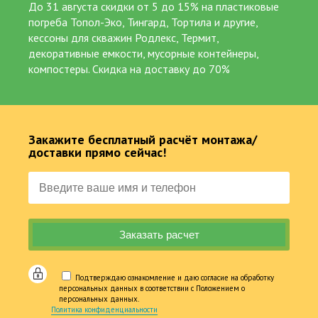
До 31 августа скидки от 5 до 15% на пластиковые
Жироуловители
Декор. Дачная продукция
погреба Топол-Эко, Тингард, Тортила и другие,
кессоны для скважин Родлекс, Термит,
Услуги. Сервис
декоративные емкости, мусорные контейнеры,
компостеры. Скидка на доставку до 70%
Закажите бесплатный расчёт монтажа/
Станции глубокой биологической очистки
доставки прямо сейчас!
Мечта каждого обладателя загородной недвижимости
состоит в том, чтобы системы водоснабжения и
Подтверждаю ознакомление и даю согласие на обработку
персональных данных в соответствии с Положением о
канализации работали без перебоев и не наносили ущерба
персональных данных.
окружающей среде. Сегодня эта мечта получила реальное
Политика конфиденциальности