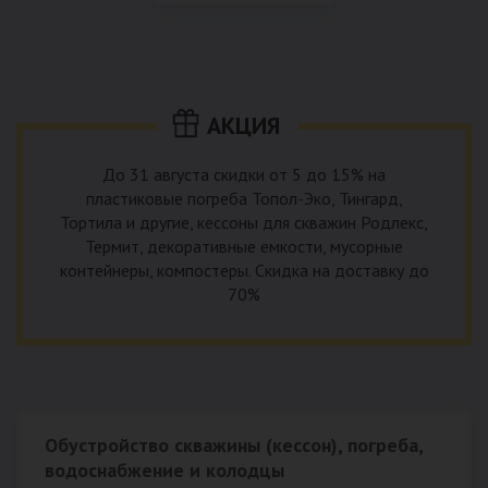
использование КНС – канализационной насосной станции.
монтируемые, при этом надежные и долговечные.
КНС в системе автономной канализации загородного дома
представляет собой высокотехнологичное устройство
небольших размеров, обеспечивающее перекачку стоков
до выгребной ямы, септика или станции ГБО.
АКЦИЯ
До 31 августа скидки от 5 до 15% на
пластиковые погреба Топол-Эко, Тингард,
Тортила и другие, кессоны для скважин Родлекс,
Термит, декоративные емкости, мусорные
контейнеры, компостеры. Скидка на доставку до
70%
Обустройство скважины (кессон), погреба,
водоснабжение и колодцы