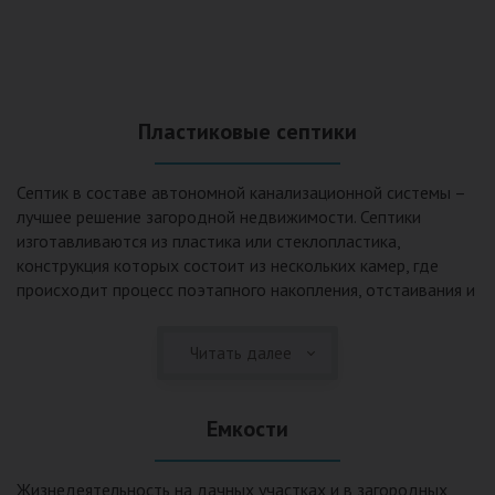
Пластиковые септики
Септик в составе автономной канализационной системы –
лучшее решение загородной недвижимости. Септики
изготавливаются из пластика или стеклопластика,
конструкция которых состоит из нескольких камер, где
происходит процесс поэтапного накопления, отстаивания и
очистки стоков.Септики отличаются следующими
положительными эксплуатационными качествами: 1. Имеют
Читать далее
длительный срок службы, так как не подвержены коррозии.
2. Обладают высокой прочностью – способны
противостоять любому давлению грунта даже в пустом
Емкости
состоянии. 3. Могут эксплуатироваться в любом регионе
России при любых низких температурах. 4. Полностью
герметичны, что дает гарантию по полной безопасности
Жизнедеятельность на дачных участках и в загородных