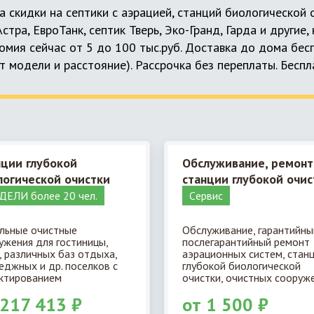
а скидки на септики с аэрацией, станций биологической
 Астра, ЕвроТанк, септик Тверь, Эко-Гранд, Гарда и другие
мия сейчас от 5 до 100 тыс.руб. Доставка до дома бес
т модели и расстояние). Рассрочка без переплаты. Бесп
нции глубокой
Обслуживание, ремонт
логической очистки
станции глубокой очис
ЕЛИ более 20 чел.
Cервис
льные очистные
Обслуживание, гарантийны
ужения для гостиницы,
послегарантийный ремонт
, различных баз отдыха,
аэрационных систем, стан
еджных и др. поселков с
глубокой биологической
ктированием
очистки, очистных сооруже
 217 413 ₽
от 1 500 ₽