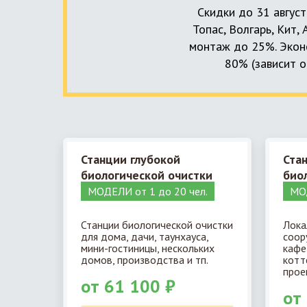
Скидки до 31 август
Топас, Волгарь, Кит,
монтаж до 25%. Эконо
80% (зависит о
Станции глубокой
Ста
биологической очистки
био
МОДЕЛИ от 1 до 20 чел.
МОД
Станции биологической очистки
Лока
для дома, дачи, таунхауса,
соор
мини-гостиницы, нескольких
кафе
домов, производства и тп.
котт
прое
от 61 100 ₽
от