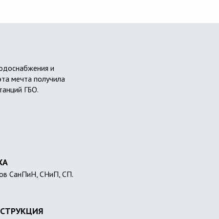
водоснабжения и
эта мечта получила
танций ГБО.
ХА
ов СанПиН, СНиП, СП.
СТРУКЦИЯ