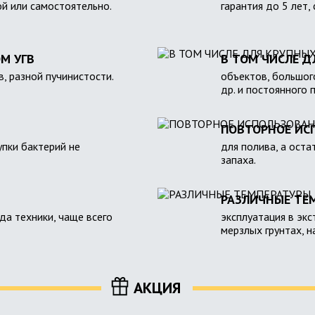
ой или самостоятельно.
гарантия до 5 лет,
М УГВ
В ТОМ ЧИСЛЕ Д
в, разной пучинистости.
объектов, большого
др. и постоянного 
ПОВТОРНОЕ ИС
пки бактерий не
для полива, а оста
запаха.
РАЗЛИЧНЫЕ ТЕ
зда техники, чаще всего
эксплуатация в экс
мерзлых грунтах, 
АКЦИЯ