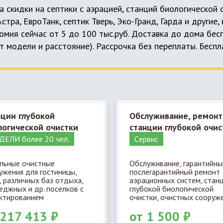
а скидки на септики с аэрацией, станций биологической
 Астра, ЕвроТанк, септик Тверь, Эко-Гранд, Гарда и другие
мия сейчас от 5 до 100 тыс.руб. Доставка до дома бес
т модели и расстояние). Рассрочка без переплаты. Бесп
нции глубокой
Обслуживание, ремонт
логической очистки
станции глубокой очис
ЕЛИ более 20 чел.
Cервис
льные очистные
Обслуживание, гарантийны
ужения для гостиницы,
послегарантийный ремонт
, различных баз отдыха,
аэрационных систем, стан
еджных и др. поселков с
глубокой биологической
ктированием
очистки, очистных сооруже
 217 413 ₽
от 1 500 ₽