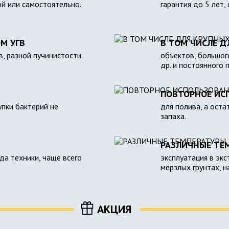
ой или самостоятельно.
гарантия до 5 лет,
М УГВ
В ТОМ ЧИСЛЕ Д
в, разной пучинистости.
объектов, большого
др. и постоянного 
ПОВТОРНОЕ ИС
пки бактерий не
для полива, а оста
запаха.
РАЗЛИЧНЫЕ ТЕ
зда техники, чаще всего
эксплуатация в экс
мерзлых грунтах, 
АКЦИЯ