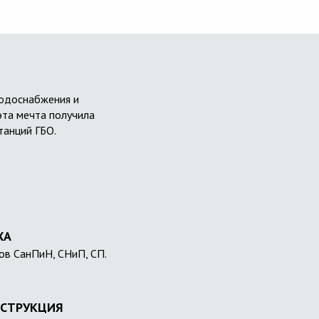
водоснабжения и
эта мечта получила
танций ГБО.
ХА
ов СанПиН, СНиП, СП.
СТРУКЦИЯ