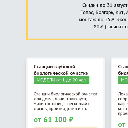
Скидки до 31 август
Топас, Волгарь, Кит,
монтаж до 25%. Эконо
80% (зависит о
Станции глубокой
Ста
биологической очистки
био
МОДЕЛИ от 1 до 20 чел.
МОД
Станции биологической очистки
Лока
для дома, дачи, таунхауса,
соор
мини-гостиницы, нескольких
кафе
домов, производства и тп.
котт
прое
от 61 100 ₽
от