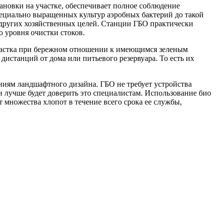
тановки на участке, обеспечивает полное соблюдение
ециально выращенных культур аэробных бактерий до такой
 других хозяйственных целей. Станции ГБО практически
 уровня очистки стоков.
участка при бережном отношении к имеющимся зеленым
истанций от дома или питьевого резервуара. То есть их
иям ландшафтного дизайна. ГБО не требует устройства
и лучше будет доверить это специалистам. Использование био
 множества хлопот в течение всего срока ее службы,