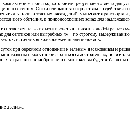
компактное устройство, которое не требует много места для ус
ционных систем. Стоки очищаются посредством воздействия сп
енять для полива зеленых насаждений, мытья автотранспорта и
стоянного обитания, в природоохранных зонах для надлежащего
что позволяет легко их монтировать и вписать в любой рельеф 
ак для септиков или выгребных ям – по строгому выдерживанию д
ъектов, источников водоснабжения или водоемов.
суток при бережном отношении к зеленым насаждениям и решен
ю минимальны и могут производиться самостоятельно, но все-так
ых затрат по ее приобретению и монтажу вы будет избавлены от
ние дренажа.