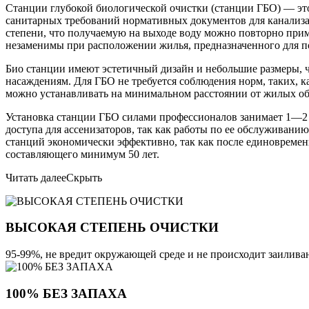
Станции глубокой биологической очистки (станции ГБО) — это 
санитарных требований нормативных документов для канализа
степени, что получаемую на выходе воду можно повторно прим
незаменимы при расположении жилья, предназначенного для по
Био станции имеют эстетичный дизайн и небольшие размеры, 
насаждениям. Для ГБО не требуется соблюдения норм, таких, к
можно устанавливать на минимальном расстоянии от жилых об
Установка станции ГБО силами профессионалов занимает 1—2 
доступа для ассенизаторов, так как работы по ее обслуживани
станций экономически эффективно, так как после единовременн
составляющего минимум 50 лет.
Читать далее
Скрыть
ВЫСОКАЯ СТЕПЕНЬ ОЧИСТКИ
95-99%, не вредит окружающей среде и не происходит заилива
100% БЕЗ ЗАПАХА