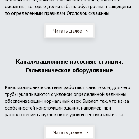
скважины, которые должны быть обустроены и защищены
по определенным правилам. Оголовок скважины
оборудуется запорно-регулирующими устройствами,
насосами, накопительными емкостями для воды, фильтрами
Читать далее
и автоматикой. Все это оборудование способно
подвергаться загрязнению атмосферными и
поверхностными водами, воздействию низкой
температуры и других факторов, которые могут нарушить
Канализационные насосные станции.
его работу в нормальном режиме. Лучшим способом
защиты оборудования является устройство герметичной
Гальваническое оборудование
камеры или кессона, который не только защищает оголовок
скважины от негативных воздействий, но и обеспечивает
Канализационные системы работают самотеком, для чего
удобные условия для обслуживания в любой период года.
трубы укладываются с уклоном определенной величины,
Кессон может быть выполнен из обычных железобетонных
обеспечивающим нормальный сток. Бывает так, что из-за
колец, но только при отсутствии высокого уровня
особенностей конструкции здания, например, при
подземных вод, так как в этом случае затруднительно
расположении санузлов ниже уровня септика или из-за
обеспечить требуемую герметичность. Если имеется
особенностей рельефа участка, невозможно обеспечить
высокий УГВ, рационально использовать для устройства
устройство самотечной канализационной системы.
кессона специальные конструкции из пластика, имеющие
Читать далее
Единственное решение в таком случае – это
достаточную герметичность, недорогие, легко