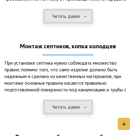
рекомендации в монтажной схеме и паспорте, в
электрической части, надо все же надо иметь
Читать далее
представления о требованиях ПУЭ, ведь не качественный
монтаж может привезти не только к выходу из строя
станции ГБО, но и стать причиной травмы и других более
серьезных последствий. Биологическая очистка сточных
Монтаж септиков, копка колодцев
вод – самый эффективный способ из всех существующих
сегодня. Степень очистки составляет 98%, стопроцентно
ликвидируются неприятные запахи, и на выходе из этого
При установке септика нужно соблюдать множество
оборудования вода может применяться для хозяйственных
правил, помимо того, что само изделие должно быть
нужд и полива огорода, а остатки ила при чистке могут
надежным и сделано из качественных материалов, при
стать эффективным удобрением. Нет необходимости
монтаже основные правила касаются правильно
тратить средства на ассенизаторскую машину. Системы
подготовленной поверхности под канализацию и трубы с
монтируются при минимуме земляных работ, без грязи и
обязательным устройством песчаной подушки и уклона, а
заезда крупной техники, даже при очень высоком уровне
также правильная установка и обратная послойная засыпка.
грунтовых вод. Служат до 50 и более лет при уникальной
Читать далее
Мы установим Вам емкости для фильтрации и отстаивания
простоте обслуживание — раз в 4 месяца или полгода
сточных вод по технологиям, не приводящим к загрязнению
необходимо удалять ил, самостоятельно или с помощью
окружающей среды. Пластиковые септики — надежные
сервисной службы. Станции ГБО подходят и для таких
конструкции со сроком службы до 50 лет и более,
объектов с отсутствующей централизованной