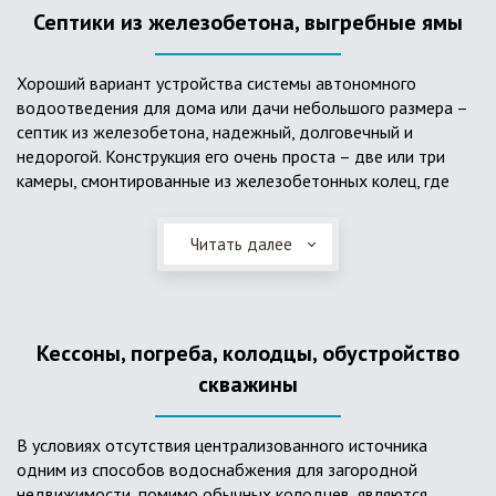
Септики из железобетона, выгребные ямы
Хороший вариант устройства системы автономного
водоотведения для дома или дачи небольшого размера –
септик из железобетона, надежный, долговечный и
недорогой. Конструкция его очень проста – две или три
камеры, смонтированные из железобетонных колец, где
бытовые стоки накапливаются, отстаиваются с
расслоением на фракции, затем фильтруются в почву через
Читать далее
слой дренажа, устроенный из щебня и песка. Для септика
требуется только очищение через определенное время
ассенизаторской службой. Септик работает независимо от
источников энергии, прост в эксплуатации, имеет гораздо
Кессоны, погреба, колодцы, обустройство
большую прочность по сравнению с пластиковыми
конструкциями.
скважины
В условиях отсутствия централизованного источника
одним из способов водоснабжения для загородной
недвижимости, помимо обычных колодцев, являются