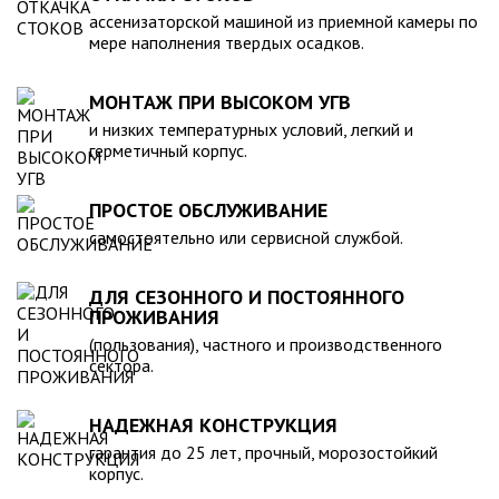
компанией, произведена в полном соответствии с
ассенизаторской машиной из приемной камеры по
действующими стандартами и полностью безопасна в
мере наполнения твердых осадков.
экологическом отношении.
МОНТАЖ ПРИ ВЫСОКОМ УГВ
и низких температурных условий, легкий и
герметичный корпус.
ПРОСТОЕ ОБСЛУЖИВАНИЕ
самостоятельно или сервисной службой.
ДЛЯ СЕЗОННОГО И ПОСТОЯННОГО
ПРОЖИВАНИЯ
(пользования), частного и производственного
сектора.
НАДЕЖНАЯ КОНСТРУКЦИЯ
гарантия до 25 лет, прочный, морозостойкий
корпус.