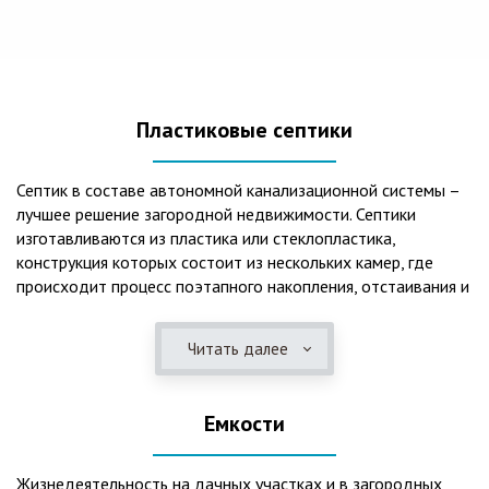
Пластиковые септики
Септик в составе автономной канализационной системы –
лучшее решение загородной недвижимости. Септики
изготавливаются из пластика или стеклопластика,
конструкция которых состоит из нескольких камер, где
происходит процесс поэтапного накопления, отстаивания и
очистки стоков.Септики отличаются следующими
положительными эксплуатационными качествами: 1. Имеют
Читать далее
длительный срок службы, так как не подвержены коррозии.
2. Обладают высокой прочностью – способны
противостоять любому давлению грунта даже в пустом
Емкости
состоянии. 3. Могут эксплуатироваться в любом регионе
России при любых низких температурах. 4. Полностью
герметичны, что дает гарантию по полной безопасности
Жизнедеятельность на дачных участках и в загородных