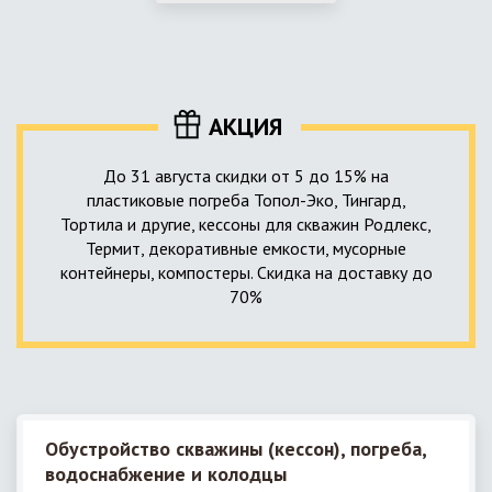
использование КНС – канализационной насосной станции.
монтируемые, при этом надежные и долговечные.
КНС в системе автономной канализации загородного дома
представляет собой высокотехнологичное устройство
небольших размеров, обеспечивающее перекачку стоков
до выгребной ямы, септика или станции ГБО.
АКЦИЯ
До 31 августа скидки от 5 до 15% на
пластиковые погреба Топол-Эко, Тингард,
Тортила и другие, кессоны для скважин Родлекс,
Термит, декоративные емкости, мусорные
контейнеры, компостеры. Скидка на доставку до
70%
Обустройство скважины (кессон), погреба,
водоснабжение и колодцы