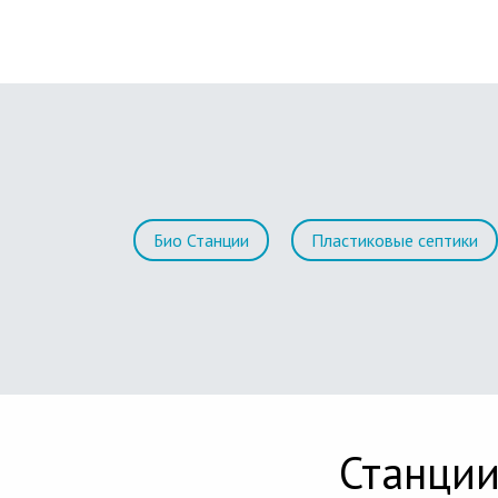
Био Станции
Пластиковые септики
Станции