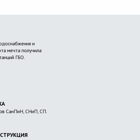
водоснабжения и
эта мечта получила
танций ГБО.
ХА
ов СанПиН, СНиП, СП.
СТРУКЦИЯ