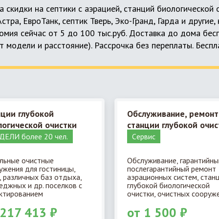
а скидки на септики с аэрацией, станций биологической
 Астра, ЕвроТанк, септик Тверь, Эко-Гранд, Гарда и другие
мия сейчас от 5 до 100 тыс.руб. Доставка до дома бес
т модели и расстояние). Рассрочка без переплаты. Бесп
нции глубокой
Обслуживание, ремонт
логической очистки
станции глубокой очис
ЕЛИ более 20 чел.
Cервис
льные очистные
Обслуживание, гарантийны
ужения для гостиницы,
послегарантийный ремонт
, различных баз отдыха,
аэрационных систем, стан
еджных и др. поселков с
глубокой биологической
ктированием
очистки, очистных сооруже
 217 413 ₽
от 1 500 ₽