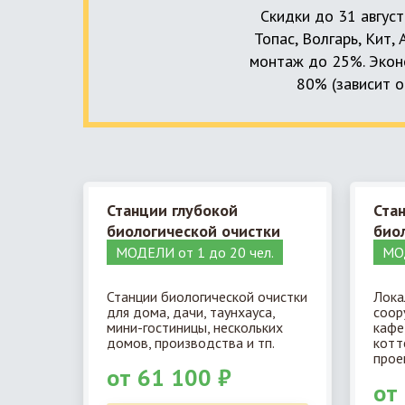
Скидки до 31 август
Топас, Волгарь, Кит,
монтаж до 25%. Эконо
80% (зависит о
Станции глубокой
Ста
биологической очистки
био
МОДЕЛИ от 1 до 20 чел.
МОД
Станции биологической очистки
Лока
для дома, дачи, таунхауса,
соор
мини-гостиницы, нескольких
кафе
домов, производства и тп.
котт
прое
от 61 100 ₽
от