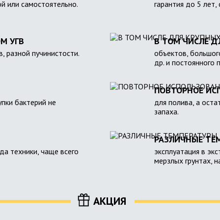
ой или самостоятельно.
гарантия до 5 лет,
М УГВ
В ТОМ ЧИСЛЕ Д
в, разной пучинистости.
объектов, большого
др. и постоянного 
ПОВТОРНОЕ ИС
пки бактерий не
для полива, а оста
запаха.
РАЗЛИЧНЫЕ ТЕ
зда техники, чаще всего
эксплуатация в экс
мерзлых грунтах, 
АКЦИЯ