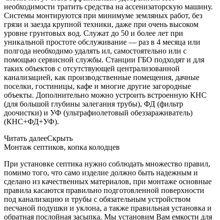
необходимости тратить средства на ассенизаторскую машину.
Системы монтируются при минимуме земляных работ, без
грязи и заезда крупной техники, даже при очень высоком
уровне грунтовых вод. Служат до 50 и более лет при
уникальной простоте обслуживание — раз в 4 месяца или
полгода необходимо удалять ил, самостоятельно или с
помощью сервисной службы. Станции ГБО подходят и для
таких объектов с отсутствующей централизованной
канализацией, как производственные помещения, дачные
поселки, гостиницы, кафе и многие другие загородные
объекты. Дополнительно можно устроить встроенную КНС
(для большой глубины залегания трубы), ФД (фильтр
доочистки) и УФ (ультрафиолетовый обеззараживатель)
(КНС+ФД+УФ).
Читать далее
Скрыть
Монтаж септиков, копка колодцев
При установке септика нужно соблюдать множество правил,
помимо того, что само изделие должно быть надежным и
сделано из качественных материалов, при монтаже основные
правила касаются правильно подготовленной поверхности
под канализацию и трубы с обязательным устройством
песчаной подушки и уклона, а также правильная установка и
обратная послойная засыпка. Мы установим Вам емкости для