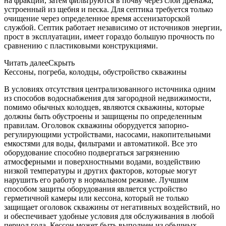
на фракции, затем фильтруются в почву через слой дренажа,
устроенный из щебня и песка. Для септика требуется только
очищение через определенное время ассенизаторской
службой. Септик работает независимо от источников энергии,
прост в эксплуатации, имеет гораздо большую прочность по
сравнению с пластиковыми конструкциями.
Читать далее
Скрыть
Кессоны, погреба, колодцы, обустройство скважины
В условиях отсутствия централизованного источника одним
из способов водоснабжения для загородной недвижимости,
помимо обычных колодцев, являются скважины, которые
должны быть обустроены и защищены по определенным
правилам. Оголовок скважины оборудуется запорно-
регулирующими устройствами, насосами, накопительными
емкостями для воды, фильтрами и автоматикой. Все это
оборудование способно подвергаться загрязнению
атмосферными и поверхностными водами, воздействию
низкой температуры и других факторов, которые могут
нарушить его работу в нормальном режиме. Лучшим
способом защиты оборудования является устройство
герметичной камеры или кессона, который не только
защищает оголовок скважины от негативных воздействий, но
и обеспечивает удобные условия для обслуживания в любой
период года. Кессон может быть выполнен из обычных