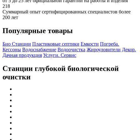
от 5 до 25 лет официальной гарантии на работы и изделия
218
Суммарный опыт сертифицированных специалистов более
200 лет
Популярные товары
Био Станции
Пластиковые септики
Емкости
Погреба.
Кессоны
Водоснабжение
Водоочистка
Жироуловители
Декор.
Дачная продукция
Услуги. Сервис
Станции глубокой биологической
очистки