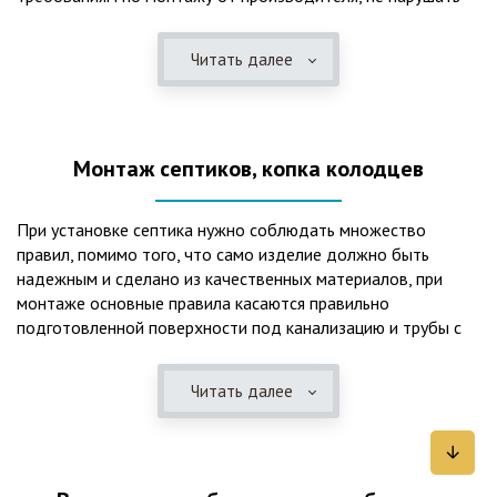
рекомендации в монтажной схеме и паспорте, в
электрической части, надо все же надо иметь
Читать далее
представления о требованиях ПУЭ, ведь не качественный
монтаж может привезти не только к выходу из строя
станции ГБО, но и стать причиной травмы и других более
серьезных последствий. Биологическая очистка сточных
Монтаж септиков, копка колодцев
вод – самый эффективный способ из всех существующих
сегодня. Степень очистки составляет 98%, стопроцентно
ликвидируются неприятные запахи, и на выходе из этого
При установке септика нужно соблюдать множество
оборудования вода может применяться для хозяйственных
правил, помимо того, что само изделие должно быть
нужд и полива огорода, а остатки ила при чистке могут
надежным и сделано из качественных материалов, при
стать эффективным удобрением. Нет необходимости
монтаже основные правила касаются правильно
тратить средства на ассенизаторскую машину. Системы
подготовленной поверхности под канализацию и трубы с
монтируются при минимуме земляных работ, без грязи и
обязательным устройством песчаной подушки и уклона, а
заезда крупной техники, даже при очень высоком уровне
также правильная установка и обратная послойная засыпка.
грунтовых вод. Служат до 50 и более лет при уникальной
Читать далее
Мы установим Вам емкости для фильтрации и отстаивания
простоте обслуживание — раз в 4 месяца или полгода
сточных вод по технологиям, не приводящим к загрязнению
необходимо удалять ил, самостоятельно или с помощью
окружающей среды. Пластиковые септики — надежные
сервисной службы. Станции ГБО подходят и для таких
конструкции со сроком службы до 50 лет и более,
объектов с отсутствующей централизованной