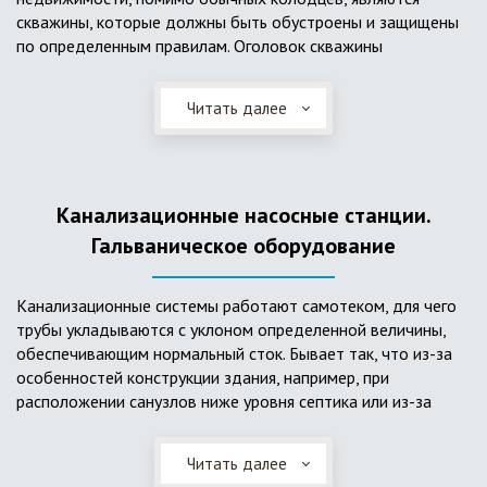
скважины, которые должны быть обустроены и защищены
по определенным правилам. Оголовок скважины
оборудуется запорно-регулирующими устройствами,
насосами, накопительными емкостями для воды, фильтрами
Читать далее
и автоматикой. Все это оборудование способно
подвергаться загрязнению атмосферными и
поверхностными водами, воздействию низкой
температуры и других факторов, которые могут нарушить
Канализационные насосные станции.
его работу в нормальном режиме. Лучшим способом
защиты оборудования является устройство герметичной
Гальваническое оборудование
камеры или кессона, который не только защищает оголовок
скважины от негативных воздействий, но и обеспечивает
Канализационные системы работают самотеком, для чего
удобные условия для обслуживания в любой период года.
трубы укладываются с уклоном определенной величины,
Кессон может быть выполнен из обычных железобетонных
обеспечивающим нормальный сток. Бывает так, что из-за
колец, но только при отсутствии высокого уровня
особенностей конструкции здания, например, при
подземных вод, так как в этом случае затруднительно
расположении санузлов ниже уровня септика или из-за
обеспечить требуемую герметичность. Если имеется
особенностей рельефа участка, невозможно обеспечить
высокий УГВ, рационально использовать для устройства
устройство самотечной канализационной системы.
кессона специальные конструкции из пластика, имеющие
Читать далее
Единственное решение в таком случае – это
достаточную герметичность, недорогие, легко