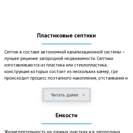
Пластиковые септики
Септик в составе автономной канализационной системы –
лучшее решение загородной недвижимости. Септики
изготавливаются из пластика или стеклопластика,
конструкция которых состоит из нескольких камер, где
происходит процесс поэтапного накопления, отстаивания и
очистки стоков.Септики отличаются следующими
положительными эксплуатационными качествами: 1. Имеют
Читать далее
длительный срок службы, так как не подвержены коррозии.
2. Обладают высокой прочностью – способны
противостоять любому давлению грунта даже в пустом
Емкости
состоянии. 3. Могут эксплуатироваться в любом регионе
России при любых низких температурах. 4. Полностью
герметичны, что дает гарантию по полной безопасности
Жизнедеятельность на дачных участках и в загородных