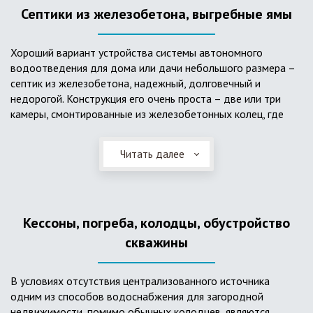
Септики из железобетона, выгребные ямы
Хороший вариант устройства системы автономного
водоотведения для дома или дачи небольшого размера –
септик из железобетона, надежный, долговечный и
недорогой. Конструкция его очень проста – две или три
камеры, смонтированные из железобетонных колец, где
бытовые стоки накапливаются, отстаиваются с
расслоением на фракции, затем фильтруются в почву через
Читать далее
слой дренажа, устроенный из щебня и песка. Для септика
требуется только очищение через определенное время
ассенизаторской службой. Септик работает независимо от
источников энергии, прост в эксплуатации, имеет гораздо
Кессоны, погреба, колодцы, обустройство
большую прочность по сравнению с пластиковыми
конструкциями.
скважины
В условиях отсутствия централизованного источника
одним из способов водоснабжения для загородной
недвижимости, помимо обычных колодцев, являются