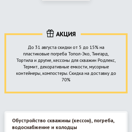
использование КНС – канализационной насосной станции.
монтируемые, при этом надежные и долговечные.
КНС в системе автономной канализации загородного дома
представляет собой высокотехнологичное устройство
небольших размеров, обеспечивающее перекачку стоков
до выгребной ямы, септика или станции ГБО.
АКЦИЯ
До 31 августа скидки от 5 до 15% на
пластиковые погреба Топол-Эко, Тингард,
Тортила и другие, кессоны для скважин Родлекс,
Термит, декоративные емкости, мусорные
контейнеры, компостеры. Скидка на доставку до
70%
Обустройство скважины (кессон), погреба,
водоснабжение и колодцы