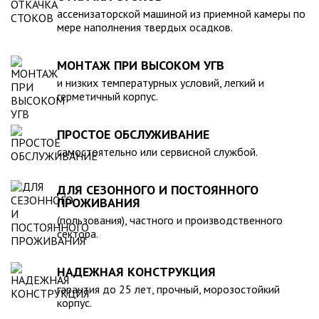
компанией, произведена в полном соответствии с
ассенизаторской машиной из приемной камеры по
действующими стандартами и полностью безопасна в
мере наполнения твердых осадков.
экологическом отношении.
МОНТАЖ ПРИ ВЫСОКОМ УГВ
и низких температурных условий, легкий и
герметичный корпус.
ПРОСТОЕ ОБСЛУЖИВАНИЕ
самостоятельно или сервисной службой.
ДЛЯ СЕЗОННОГО И ПОСТОЯННОГО
ПРОЖИВАНИЯ
(пользования), частного и производственного
сектора.
НАДЕЖНАЯ КОНСТРУКЦИЯ
гарантия до 25 лет, прочный, морозостойкий
корпус.