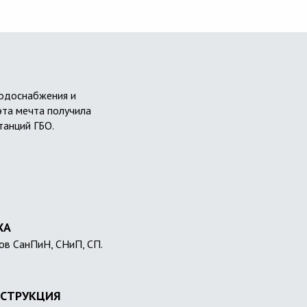
водоснабжения и
эта мечта получила
танций ГБО.
ХА
ов СанПиН, СНиП, СП.
СТРУКЦИЯ