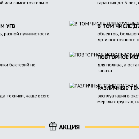
ой или самостоятельно.
гарантия до 5 лет,
М УГВ
В ТОМ ЧИСЛЕ Д
в, разной пучинистости.
объектов, большого
др. и постоянного 
ПОВТОРНОЕ ИС
пки бактерий не
для полива, а оста
запаха.
РАЗЛИЧНЫЕ ТЕ
зда техники, чаще всего
эксплуатация в экс
мерзлых грунтах, 
АКЦИЯ