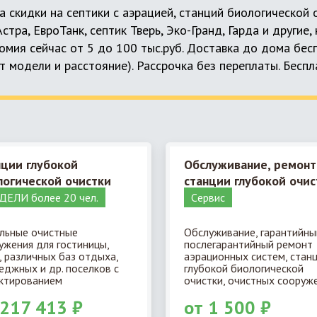
а скидки на септики с аэрацией, станций биологической
 Астра, ЕвроТанк, септик Тверь, Эко-Гранд, Гарда и другие
мия сейчас от 5 до 100 тыс.руб. Доставка до дома бес
т модели и расстояние). Рассрочка без переплаты. Бесп
нции глубокой
Обслуживание, ремонт
логической очистки
станции глубокой очис
ЕЛИ более 20 чел.
Cервис
льные очистные
Обслуживание, гарантийны
ужения для гостиницы,
послегарантийный ремонт
, различных баз отдыха,
аэрационных систем, стан
еджных и др. поселков с
глубокой биологической
ктированием
очистки, очистных сооруже
 217 413 ₽
от 1 500 ₽