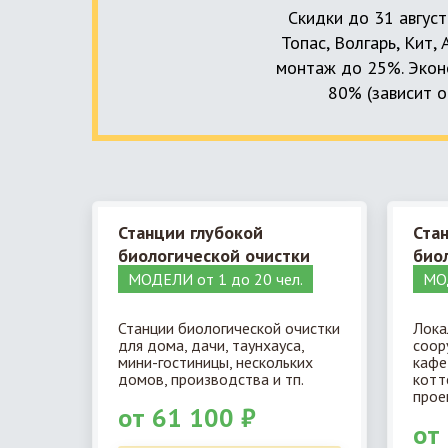
Скидки до 31 август
Топас, Волгарь, Кит,
монтаж до 25%. Эконо
80% (зависит о
Станции глубокой
Ста
биологической очистки
био
МОДЕЛИ от 1 до 20 чел.
МОД
Станции биологической очистки
Лока
для дома, дачи, таунхауса,
соор
мини-гостиницы, нескольких
кафе
домов, производства и тп.
котт
прое
от 61 100 ₽
от