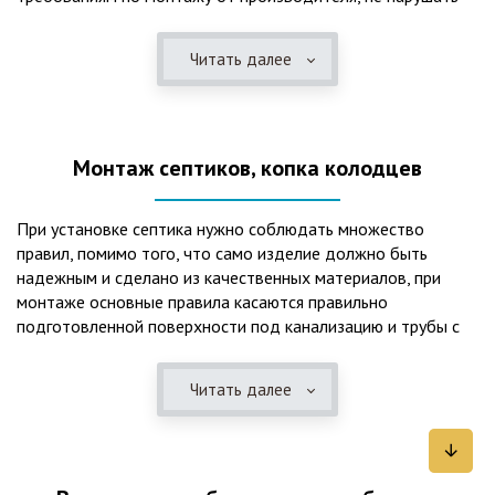
рекомендации в монтажной схеме и паспорте, в
электрической части, надо все же надо иметь
Читать далее
представления о требованиях ПУЭ, ведь не качественный
монтаж может привезти не только к выходу из строя
станции ГБО, но и стать причиной травмы и других более
серьезных последствий. Биологическая очистка сточных
Монтаж септиков, копка колодцев
вод – самый эффективный способ из всех существующих
сегодня. Степень очистки составляет 98%, стопроцентно
ликвидируются неприятные запахи, и на выходе из этого
При установке септика нужно соблюдать множество
оборудования вода может применяться для хозяйственных
правил, помимо того, что само изделие должно быть
нужд и полива огорода, а остатки ила при чистке могут
надежным и сделано из качественных материалов, при
стать эффективным удобрением. Нет необходимости
монтаже основные правила касаются правильно
тратить средства на ассенизаторскую машину. Системы
подготовленной поверхности под канализацию и трубы с
монтируются при минимуме земляных работ, без грязи и
обязательным устройством песчаной подушки и уклона, а
заезда крупной техники, даже при очень высоком уровне
также правильная установка и обратная послойная засыпка.
грунтовых вод. Служат до 50 и более лет при уникальной
Читать далее
Мы установим Вам емкости для фильтрации и отстаивания
простоте обслуживание — раз в 4 месяца или полгода
сточных вод по технологиям, не приводящим к загрязнению
необходимо удалять ил, самостоятельно или с помощью
окружающей среды. Пластиковые септики — надежные
сервисной службы. Станции ГБО подходят и для таких
конструкции со сроком службы до 50 лет и более,
объектов с отсутствующей централизованной