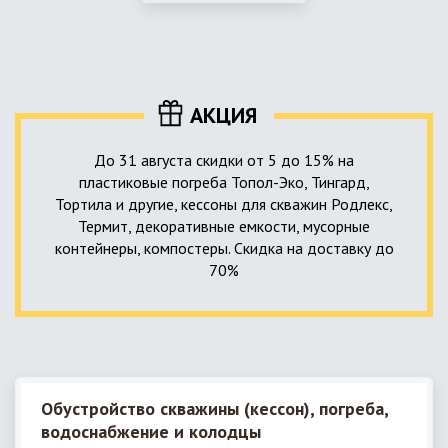
использование КНС – канализационной насосной станции.
монтируемые, при этом надежные и долговечные.
КНС в системе автономной канализации загородного дома
представляет собой высокотехнологичное устройство
небольших размеров, обеспечивающее перекачку стоков
до выгребной ямы, септика или станции ГБО.
АКЦИЯ
До 31 августа скидки от 5 до 15% на
пластиковые погреба Топол-Эко, Тингард,
Тортила и другие, кессоны для скважин Родлекс,
Термит, декоративные емкости, мусорные
контейнеры, компостеры. Скидка на доставку до
70%
Обустройство скважины (кессон), погреба,
водоснабжение и колодцы