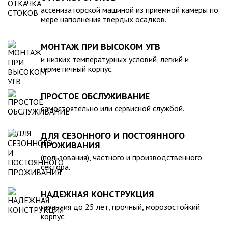
компанией, произведена в полном соответствии с
ассенизаторской машиной из приемной камеры по
действующими стандартами и полностью безопасна в
мере наполнения твердых осадков.
экологическом отношении.
МОНТАЖ ПРИ ВЫСОКОМ УГВ
и низких температурных условий, легкий и
герметичный корпус.
ПРОСТОЕ ОБСЛУЖИВАНИЕ
самостоятельно или сервисной службой.
ДЛЯ СЕЗОННОГО И ПОСТОЯННОГО
ПРОЖИВАНИЯ
(пользования), частного и производственного
сектора.
НАДЕЖНАЯ КОНСТРУКЦИЯ
гарантия до 25 лет, прочный, морозостойкий
корпус.