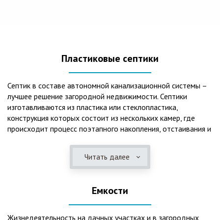
Пластиковые септики
Септик в составе автономной канализационной системы –
лучшее решение загородной недвижимости. Септики
изготавливаются из пластика или стеклопластика,
конструкция которых состоит из нескольких камер, где
происходит процесс поэтапного накопления, отстаивания и
очистки стоков.Септики отличаются следующими
положительными эксплуатационными качествами: 1. Имеют
Читать далее
длительный срок службы, так как не подвержены коррозии.
2. Обладают высокой прочностью – способны
противостоять любому давлению грунта даже в пустом
Емкости
состоянии. 3. Могут эксплуатироваться в любом регионе
России при любых низких температурах. 4. Полностью
герметичны, что дает гарантию по полной безопасности
Жизнедеятельность на дачных участках и в загородных