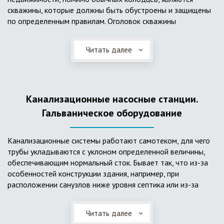
скважины, которые должны быть обустроены и защищены
по определенным правилам. Оголовок скважины
оборудуется запорно-регулирующими устройствами,
насосами, накопительными емкостями для воды, фильтрами
Читать далее
и автоматикой. Все это оборудование способно
подвергаться загрязнению атмосферными и
поверхностными водами, воздействию низкой
температуры и других факторов, которые могут нарушить
Канализационные насосные станции.
его работу в нормальном режиме. Лучшим способом
защиты оборудования является устройство герметичной
Гальваническое оборудование
камеры или кессона, который не только защищает оголовок
скважины от негативных воздействий, но и обеспечивает
Канализационные системы работают самотеком, для чего
удобные условия для обслуживания в любой период года.
трубы укладываются с уклоном определенной величины,
Кессон может быть выполнен из обычных железобетонных
обеспечивающим нормальный сток. Бывает так, что из-за
колец, но только при отсутствии высокого уровня
особенностей конструкции здания, например, при
подземных вод, так как в этом случае затруднительно
расположении санузлов ниже уровня септика или из-за
обеспечить требуемую герметичность. Если имеется
особенностей рельефа участка, невозможно обеспечить
высокий УГВ, рационально использовать для устройства
устройство самотечной канализационной системы.
кессона специальные конструкции из пластика, имеющие
Читать далее
Единственное решение в таком случае – это
достаточную герметичность, недорогие, легко