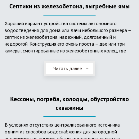
Септики из железобетона, выгребные ямы
Хороший вариант устройства системы автономного
водоотведения для дома или дачи небольшого размера –
септик из железобетона, надежный, долговечный и
недорогой. Конструкция его очень проста – две или три
камеры, смонтированные из железобетонных колец, где
бытовые стоки накапливаются, отстаиваются с
расслоением на фракции, затем фильтруются в почву через
Читать далее
слой дренажа, устроенный из щебня и песка. Для септика
требуется только очищение через определенное время
ассенизаторской службой. Септик работает независимо от
источников энергии, прост в эксплуатации, имеет гораздо
Кессоны, погреба, колодцы, обустройство
большую прочность по сравнению с пластиковыми
конструкциями.
скважины
В условиях отсутствия централизованного источника
одним из способов водоснабжения для загородной
недвижимости, помимо обычных колодцев, являются