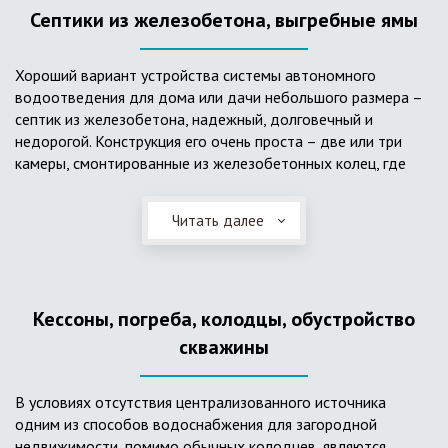
Септики из железобетона, выгребные ямы
Хороший вариант устройства системы автономного
водоотведения для дома или дачи небольшого размера –
септик из железобетона, надежный, долговечный и
недорогой. Конструкция его очень проста – две или три
камеры, смонтированные из железобетонных колец, где
бытовые стоки накапливаются, отстаиваются с
расслоением на фракции, затем фильтруются в почву через
Читать далее
слой дренажа, устроенный из щебня и песка. Для септика
требуется только очищение через определенное время
ассенизаторской службой. Септик работает независимо от
источников энергии, прост в эксплуатации, имеет гораздо
Кессоны, погреба, колодцы, обустройство
большую прочность по сравнению с пластиковыми
конструкциями.
скважины
В условиях отсутствия централизованного источника
одним из способов водоснабжения для загородной
недвижимости, помимо обычных колодцев, являются