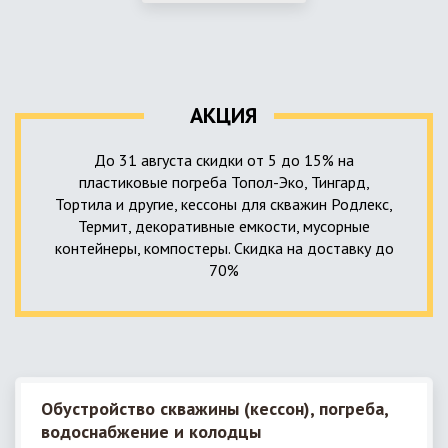
использование КНС – канализационной насосной станции.
монтируемые, при этом надежные и долговечные.
КНС в системе автономной канализации загородного дома
представляет собой высокотехнологичное устройство
небольших размеров, обеспечивающее перекачку стоков
до выгребной ямы, септика или станции ГБО.
АКЦИЯ
До 31 августа скидки от 5 до 15% на
пластиковые погреба Топол-Эко, Тингард,
Тортила и другие, кессоны для скважин Родлекс,
Термит, декоративные емкости, мусорные
контейнеры, компостеры. Скидка на доставку до
70%
Обустройство скважины (кессон), погреба,
водоснабжение и колодцы