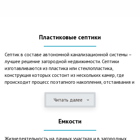
Пластиковые септики
Септик в составе автономной канализационной системы –
лучшее решение загородной недвижимости. Септики
изготавливаются из пластика или стеклопластика,
конструкция которых состоит из нескольких камер, где
происходит процесс поэтапного накопления, отстаивания и
очистки стоков.Септики отличаются следующими
положительными эксплуатационными качествами: 1. Имеют
Читать далее
длительный срок службы, так как не подвержены коррозии.
2. Обладают высокой прочностью – способны
противостоять любому давлению грунта даже в пустом
Емкости
состоянии. 3. Могут эксплуатироваться в любом регионе
России при любых низких температурах. 4. Полностью
герметичны, что дает гарантию по полной безопасности
Жизнедеятельность на дачных участках и в загородных