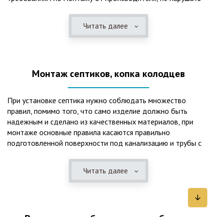
рекомендации в монтажной схеме и паспорте, в
электрической части, надо все же надо иметь
Читать далее
представления о требованиях ПУЭ, ведь не качественный
монтаж может привезти не только к выходу из строя
станции ГБО, но и стать причиной травмы и других более
серьезных последствий. Биологическая очистка сточных
Монтаж септиков, копка колодцев
вод – самый эффективный способ из всех существующих
сегодня. Степень очистки составляет 98%, стопроцентно
ликвидируются неприятные запахи, и на выходе из этого
При установке септика нужно соблюдать множество
оборудования вода может применяться для хозяйственных
правил, помимо того, что само изделие должно быть
нужд и полива огорода, а остатки ила при чистке могут
надежным и сделано из качественных материалов, при
стать эффективным удобрением. Нет необходимости
монтаже основные правила касаются правильно
тратить средства на ассенизаторскую машину. Системы
подготовленной поверхности под канализацию и трубы с
монтируются при минимуме земляных работ, без грязи и
обязательным устройством песчаной подушки и уклона, а
заезда крупной техники, даже при очень высоком уровне
также правильная установка и обратная послойная засыпка.
грунтовых вод. Служат до 50 и более лет при уникальной
Читать далее
Мы установим Вам емкости для фильтрации и отстаивания
простоте обслуживание — раз в 4 месяца или полгода
сточных вод по технологиям, не приводящим к загрязнению
необходимо удалять ил, самостоятельно или с помощью
окружающей среды. Пластиковые септики — надежные
сервисной службы. Станции ГБО подходят и для таких
конструкции со сроком службы до 50 лет и более,
объектов с отсутствующей централизованной