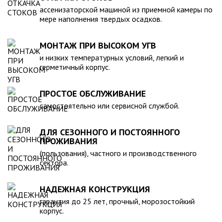
компанией, произведена в полном соответствии с
ассенизаторской машиной из приемной камеры по
действующими стандартами и полностью безопасна в
мере наполнения твердых осадков.
экологическом отношении.
МОНТАЖ ПРИ ВЫСОКОМ УГВ
и низких температурных условий, легкий и
герметичный корпус.
ПРОСТОЕ ОБСЛУЖИВАНИЕ
самостоятельно или сервисной службой.
ДЛЯ СЕЗОННОГО И ПОСТОЯННОГО
ПРОЖИВАНИЯ
(пользования), частного и производственного
сектора.
НАДЕЖНАЯ КОНСТРУКЦИЯ
гарантия до 25 лет, прочный, морозостойкий
корпус.