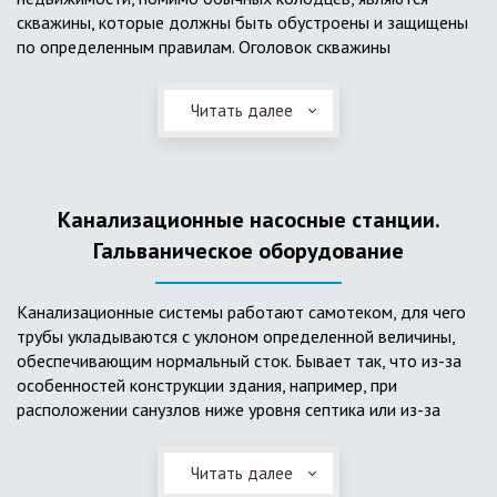
скважины, которые должны быть обустроены и защищены
по определенным правилам. Оголовок скважины
оборудуется запорно-регулирующими устройствами,
насосами, накопительными емкостями для воды, фильтрами
Читать далее
и автоматикой. Все это оборудование способно
подвергаться загрязнению атмосферными и
поверхностными водами, воздействию низкой
температуры и других факторов, которые могут нарушить
Канализационные насосные станции.
его работу в нормальном режиме. Лучшим способом
защиты оборудования является устройство герметичной
Гальваническое оборудование
камеры или кессона, который не только защищает оголовок
скважины от негативных воздействий, но и обеспечивает
Канализационные системы работают самотеком, для чего
удобные условия для обслуживания в любой период года.
трубы укладываются с уклоном определенной величины,
Кессон может быть выполнен из обычных железобетонных
обеспечивающим нормальный сток. Бывает так, что из-за
колец, но только при отсутствии высокого уровня
особенностей конструкции здания, например, при
подземных вод, так как в этом случае затруднительно
расположении санузлов ниже уровня септика или из-за
обеспечить требуемую герметичность. Если имеется
особенностей рельефа участка, невозможно обеспечить
высокий УГВ, рационально использовать для устройства
устройство самотечной канализационной системы.
кессона специальные конструкции из пластика, имеющие
Читать далее
Единственное решение в таком случае – это
достаточную герметичность, недорогие, легко