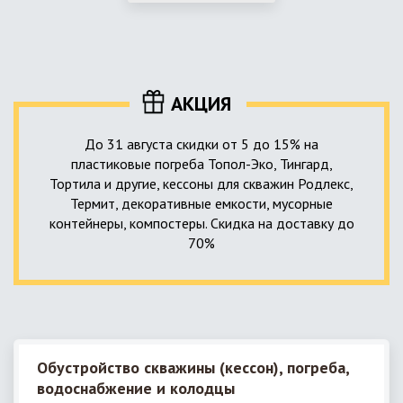
использование КНС – канализационной насосной станции.
монтируемые, при этом надежные и долговечные.
КНС в системе автономной канализации загородного дома
представляет собой высокотехнологичное устройство
небольших размеров, обеспечивающее перекачку стоков
до выгребной ямы, септика или станции ГБО.
АКЦИЯ
До 31 августа скидки от 5 до 15% на
пластиковые погреба Топол-Эко, Тингард,
Тортила и другие, кессоны для скважин Родлекс,
Термит, декоративные емкости, мусорные
контейнеры, компостеры. Скидка на доставку до
70%
Обустройство скважины (кессон), погреба,
водоснабжение и колодцы