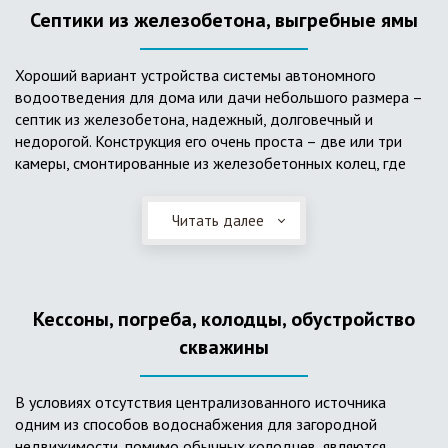
Септики из железобетона, выгребные ямы
Хороший вариант устройства системы автономного
водоотведения для дома или дачи небольшого размера –
септик из железобетона, надежный, долговечный и
недорогой. Конструкция его очень проста – две или три
камеры, смонтированные из железобетонных колец, где
бытовые стоки накапливаются, отстаиваются с
расслоением на фракции, затем фильтруются в почву через
Читать далее
слой дренажа, устроенный из щебня и песка. Для септика
требуется только очищение через определенное время
ассенизаторской службой. Септик работает независимо от
источников энергии, прост в эксплуатации, имеет гораздо
Кессоны, погреба, колодцы, обустройство
большую прочность по сравнению с пластиковыми
конструкциями.
скважины
В условиях отсутствия централизованного источника
одним из способов водоснабжения для загородной
недвижимости, помимо обычных колодцев, являются