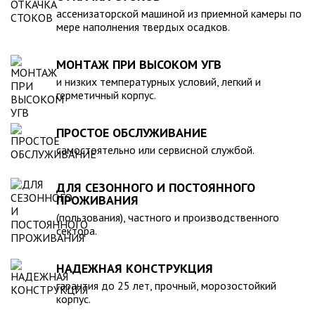
компанией, произведена в полном соответствии с
ассенизаторской машиной из приемной камеры по
действующими стандартами и полностью безопасна в
мере наполнения твердых осадков.
экологическом отношении.
МОНТАЖ ПРИ ВЫСОКОМ УГВ
и низких температурных условий, легкий и
герметичный корпус.
ПРОСТОЕ ОБСЛУЖИВАНИЕ
самостоятельно или сервисной службой.
ДЛЯ СЕЗОННОГО И ПОСТОЯННОГО
ПРОЖИВАНИЯ
(пользования), частного и производственного
сектора.
НАДЕЖНАЯ КОНСТРУКЦИЯ
гарантия до 25 лет, прочный, морозостойкий
корпус.