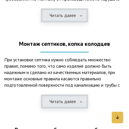
рекомендации в монтажной схеме и паспорте, в
электрической части, надо все же надо иметь
Читать далее
представления о требованиях ПУЭ, ведь не качественный
монтаж может привезти не только к выходу из строя
станции ГБО, но и стать причиной травмы и других более
серьезных последствий. Биологическая очистка сточных
Монтаж септиков, копка колодцев
вод – самый эффективный способ из всех существующих
сегодня. Степень очистки составляет 98%, стопроцентно
ликвидируются неприятные запахи, и на выходе из этого
При установке септика нужно соблюдать множество
оборудования вода может применяться для хозяйственных
правил, помимо того, что само изделие должно быть
нужд и полива огорода, а остатки ила при чистке могут
надежным и сделано из качественных материалов, при
стать эффективным удобрением. Нет необходимости
монтаже основные правила касаются правильно
тратить средства на ассенизаторскую машину. Системы
подготовленной поверхности под канализацию и трубы с
монтируются при минимуме земляных работ, без грязи и
обязательным устройством песчаной подушки и уклона, а
заезда крупной техники, даже при очень высоком уровне
также правильная установка и обратная послойная засыпка.
грунтовых вод. Служат до 50 и более лет при уникальной
Читать далее
Мы установим Вам емкости для фильтрации и отстаивания
простоте обслуживание — раз в 4 месяца или полгода
сточных вод по технологиям, не приводящим к загрязнению
необходимо удалять ил, самостоятельно или с помощью
окружающей среды. Пластиковые септики — надежные
сервисной службы. Станции ГБО подходят и для таких
конструкции со сроком службы до 50 лет и более,
объектов с отсутствующей централизованной