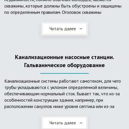
скважины, которые должны быть обустроены и защищены
по определенным правилам. Оголовок скважины
оборудуется запорно-регулирующими устройствами,
насосами, накопительными емкостями для воды, фильтрами
Читать далее
и автоматикой. Все это оборудование способно
подвергаться загрязнению атмосферными и
поверхностными водами, воздействию низкой
температуры и других факторов, которые могут нарушить
Канализационные насосные станции.
его работу в нормальном режиме. Лучшим способом
защиты оборудования является устройство герметичной
Гальваническое оборудование
камеры или кессона, который не только защищает оголовок
скважины от негативных воздействий, но и обеспечивает
Канализационные системы работают самотеком, для чего
удобные условия для обслуживания в любой период года.
трубы укладываются с уклоном определенной величины,
Кессон может быть выполнен из обычных железобетонных
обеспечивающим нормальный сток. Бывает так, что из-за
колец, но только при отсутствии высокого уровня
особенностей конструкции здания, например, при
подземных вод, так как в этом случае затруднительно
расположении санузлов ниже уровня септика или из-за
обеспечить требуемую герметичность. Если имеется
особенностей рельефа участка, невозможно обеспечить
высокий УГВ, рационально использовать для устройства
устройство самотечной канализационной системы.
кессона специальные конструкции из пластика, имеющие
Читать далее
Единственное решение в таком случае – это
достаточную герметичность, недорогие, легко