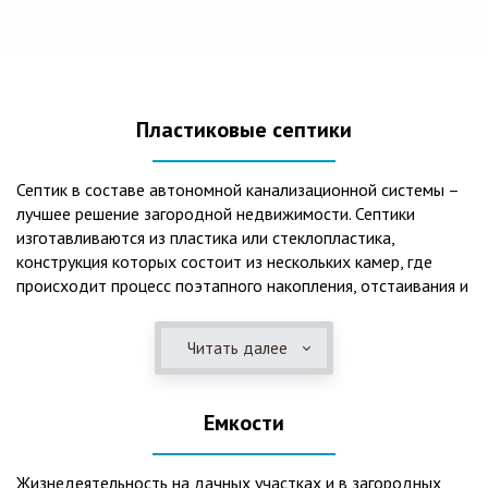
Пластиковые септики
Септик в составе автономной канализационной системы –
лучшее решение загородной недвижимости. Септики
изготавливаются из пластика или стеклопластика,
конструкция которых состоит из нескольких камер, где
происходит процесс поэтапного накопления, отстаивания и
очистки стоков.Септики отличаются следующими
положительными эксплуатационными качествами: 1. Имеют
Читать далее
длительный срок службы, так как не подвержены коррозии.
2. Обладают высокой прочностью – способны
противостоять любому давлению грунта даже в пустом
Емкости
состоянии. 3. Могут эксплуатироваться в любом регионе
России при любых низких температурах. 4. Полностью
герметичны, что дает гарантию по полной безопасности
Жизнедеятельность на дачных участках и в загородных