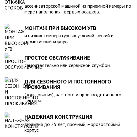
компанией, произведена в полном соответствии с
ассенизаторской машиной из приемной камеры по
действующими стандартами и полностью безопасна в
мере наполнения твердых осадков.
экологическом отношении.
МОНТАЖ ПРИ ВЫСОКОМ УГВ
и низких температурных условий, легкий и
герметичный корпус.
ПРОСТОЕ ОБСЛУЖИВАНИЕ
самостоятельно или сервисной службой.
ДЛЯ СЕЗОННОГО И ПОСТОЯННОГО
ПРОЖИВАНИЯ
(пользования), частного и производственного
сектора.
НАДЕЖНАЯ КОНСТРУКЦИЯ
гарантия до 25 лет, прочный, морозостойкий
корпус.