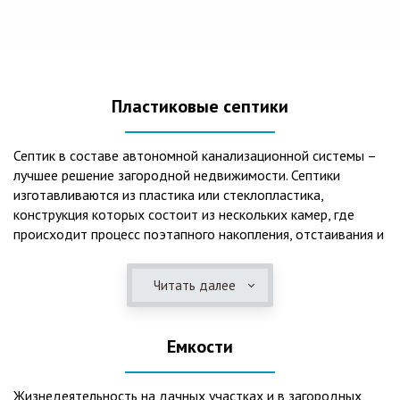
Пластиковые септики
Септик в составе автономной канализационной системы –
лучшее решение загородной недвижимости. Септики
изготавливаются из пластика или стеклопластика,
конструкция которых состоит из нескольких камер, где
происходит процесс поэтапного накопления, отстаивания и
очистки стоков.Септики отличаются следующими
положительными эксплуатационными качествами: 1. Имеют
Читать далее
длительный срок службы, так как не подвержены коррозии.
2. Обладают высокой прочностью – способны
противостоять любому давлению грунта даже в пустом
Емкости
состоянии. 3. Могут эксплуатироваться в любом регионе
России при любых низких температурах. 4. Полностью
герметичны, что дает гарантию по полной безопасности
Жизнедеятельность на дачных участках и в загородных