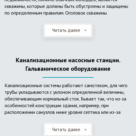
скважины, которые должны быть обустроены и защищены
по определенным правилам. Оголовок скважины
оборудуется запорно-регулирующими устройствами,
насосами, накопительными емкостями для воды, фильтрами
Читать далее
и автоматикой. Все это оборудование способно
подвергаться загрязнению атмосферными и
поверхностными водами, воздействию низкой
температуры и других факторов, которые могут нарушить
Канализационные насосные станции.
его работу в нормальном режиме. Лучшим способом
защиты оборудования является устройство герметичной
Гальваническое оборудование
камеры или кессона, который не только защищает оголовок
скважины от негативных воздействий, но и обеспечивает
Канализационные системы работают самотеком, для чего
удобные условия для обслуживания в любой период года.
трубы укладываются с уклоном определенной величины,
Кессон может быть выполнен из обычных железобетонных
обеспечивающим нормальный сток. Бывает так, что из-за
колец, но только при отсутствии высокого уровня
особенностей конструкции здания, например, при
подземных вод, так как в этом случае затруднительно
расположении санузлов ниже уровня септика или из-за
обеспечить требуемую герметичность. Если имеется
особенностей рельефа участка, невозможно обеспечить
высокий УГВ, рационально использовать для устройства
устройство самотечной канализационной системы.
кессона специальные конструкции из пластика, имеющие
Читать далее
Единственное решение в таком случае – это
достаточную герметичность, недорогие, легко