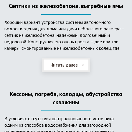
Септики из железобетона, выгребные ямы
Хороший вариант устройства системы автономного
водоотведения для дома или дачи небольшого размера –
септик из железобетона, надежный, долговечный и
недорогой. Конструкция его очень проста – две или три
камеры, смонтированные из железобетонных колец, где
бытовые стоки накапливаются, отстаиваются с
расслоением на фракции, затем фильтруются в почву через
Читать далее
слой дренажа, устроенный из щебня и песка. Для септика
требуется только очищение через определенное время
ассенизаторской службой. Септик работает независимо от
источников энергии, прост в эксплуатации, имеет гораздо
Кессоны, погреба, колодцы, обустройство
большую прочность по сравнению с пластиковыми
конструкциями.
скважины
В условиях отсутствия централизованного источника
одним из способов водоснабжения для загородной
недвижимости, помимо обычных колодцев, являются