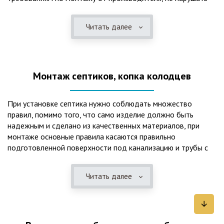
рекомендации в монтажной схеме и паспорте, в
электрической части, надо все же надо иметь
Читать далее
представления о требованиях ПУЭ, ведь не качественный
монтаж может привезти не только к выходу из строя
станции ГБО, но и стать причиной травмы и других более
серьезных последствий. Биологическая очистка сточных
Монтаж септиков, копка колодцев
вод – самый эффективный способ из всех существующих
сегодня. Степень очистки составляет 98%, стопроцентно
ликвидируются неприятные запахи, и на выходе из этого
При установке септика нужно соблюдать множество
оборудования вода может применяться для хозяйственных
правил, помимо того, что само изделие должно быть
нужд и полива огорода, а остатки ила при чистке могут
надежным и сделано из качественных материалов, при
стать эффективным удобрением. Нет необходимости
монтаже основные правила касаются правильно
тратить средства на ассенизаторскую машину. Системы
подготовленной поверхности под канализацию и трубы с
монтируются при минимуме земляных работ, без грязи и
обязательным устройством песчаной подушки и уклона, а
заезда крупной техники, даже при очень высоком уровне
также правильная установка и обратная послойная засыпка.
грунтовых вод. Служат до 50 и более лет при уникальной
Читать далее
Мы установим Вам емкости для фильтрации и отстаивания
простоте обслуживание — раз в 4 месяца или полгода
сточных вод по технологиям, не приводящим к загрязнению
необходимо удалять ил, самостоятельно или с помощью
окружающей среды. Пластиковые септики — надежные
сервисной службы. Станции ГБО подходят и для таких
конструкции со сроком службы до 50 лет и более,
объектов с отсутствующей централизованной