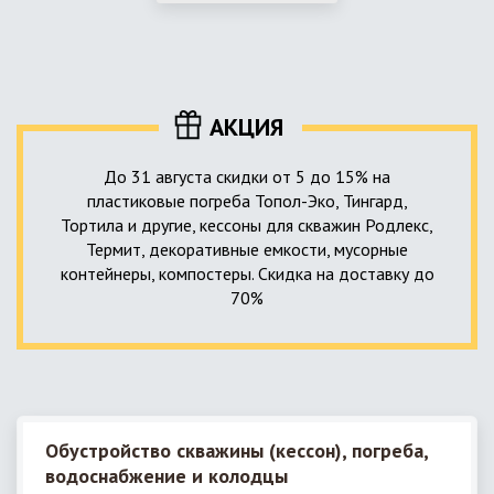
использование КНС – канализационной насосной станции.
монтируемые, при этом надежные и долговечные.
КНС в системе автономной канализации загородного дома
представляет собой высокотехнологичное устройство
небольших размеров, обеспечивающее перекачку стоков
до выгребной ямы, септика или станции ГБО.
АКЦИЯ
До 31 августа скидки от 5 до 15% на
пластиковые погреба Топол-Эко, Тингард,
Тортила и другие, кессоны для скважин Родлекс,
Термит, декоративные емкости, мусорные
контейнеры, компостеры. Скидка на доставку до
70%
Обустройство скважины (кессон), погреба,
водоснабжение и колодцы