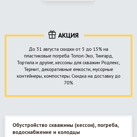
использование КНС – канализационной насосной станции.
монтируемые, при этом надежные и долговечные.
КНС в системе автономной канализации загородного дома
представляет собой высокотехнологичное устройство
небольших размеров, обеспечивающее перекачку стоков
до выгребной ямы, септика или станции ГБО.
АКЦИЯ
До 31 августа скидки от 5 до 15% на
пластиковые погреба Топол-Эко, Тингард,
Тортила и другие, кессоны для скважин Родлекс,
Термит, декоративные емкости, мусорные
контейнеры, компостеры. Скидка на доставку до
70%
Обустройство скважины (кессон), погреба,
водоснабжение и колодцы