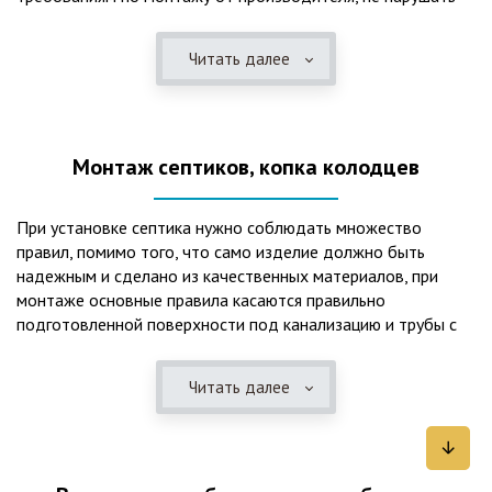
рекомендации в монтажной схеме и паспорте, в
электрической части, надо все же надо иметь
Читать далее
представления о требованиях ПУЭ, ведь не качественный
монтаж может привезти не только к выходу из строя
станции ГБО, но и стать причиной травмы и других более
серьезных последствий. Биологическая очистка сточных
Монтаж септиков, копка колодцев
вод – самый эффективный способ из всех существующих
сегодня. Степень очистки составляет 98%, стопроцентно
ликвидируются неприятные запахи, и на выходе из этого
При установке септика нужно соблюдать множество
оборудования вода может применяться для хозяйственных
правил, помимо того, что само изделие должно быть
нужд и полива огорода, а остатки ила при чистке могут
надежным и сделано из качественных материалов, при
стать эффективным удобрением. Нет необходимости
монтаже основные правила касаются правильно
тратить средства на ассенизаторскую машину. Системы
подготовленной поверхности под канализацию и трубы с
монтируются при минимуме земляных работ, без грязи и
обязательным устройством песчаной подушки и уклона, а
заезда крупной техники, даже при очень высоком уровне
также правильная установка и обратная послойная засыпка.
грунтовых вод. Служат до 50 и более лет при уникальной
Читать далее
Мы установим Вам емкости для фильтрации и отстаивания
простоте обслуживание — раз в 4 месяца или полгода
сточных вод по технологиям, не приводящим к загрязнению
необходимо удалять ил, самостоятельно или с помощью
окружающей среды. Пластиковые септики — надежные
сервисной службы. Станции ГБО подходят и для таких
конструкции со сроком службы до 50 лет и более,
объектов с отсутствующей централизованной