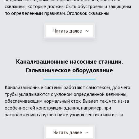
скважины, которые должны быть обустроены и защищены
по определенным правилам. Оголовок скважины
оборудуется запорно-регулирующими устройствами,
насосами, накопительными емкостями для воды, фильтрами
Читать далее
и автоматикой. Все это оборудование способно
подвергаться загрязнению атмосферными и
поверхностными водами, воздействию низкой
температуры и других факторов, которые могут нарушить
Канализационные насосные станции.
его работу в нормальном режиме. Лучшим способом
защиты оборудования является устройство герметичной
Гальваническое оборудование
камеры или кессона, который не только защищает оголовок
скважины от негативных воздействий, но и обеспечивает
Канализационные системы работают самотеком, для чего
удобные условия для обслуживания в любой период года.
трубы укладываются с уклоном определенной величины,
Кессон может быть выполнен из обычных железобетонных
обеспечивающим нормальный сток. Бывает так, что из-за
колец, но только при отсутствии высокого уровня
особенностей конструкции здания, например, при
подземных вод, так как в этом случае затруднительно
расположении санузлов ниже уровня септика или из-за
обеспечить требуемую герметичность. Если имеется
особенностей рельефа участка, невозможно обеспечить
высокий УГВ, рационально использовать для устройства
устройство самотечной канализационной системы.
кессона специальные конструкции из пластика, имеющие
Читать далее
Единственное решение в таком случае – это
достаточную герметичность, недорогие, легко