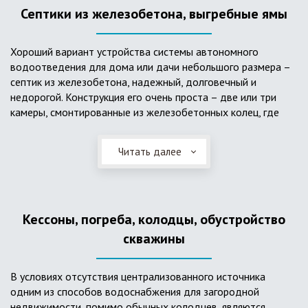
Септики из железобетона, выгребные ямы
Хороший вариант устройства системы автономного
водоотведения для дома или дачи небольшого размера –
септик из железобетона, надежный, долговечный и
недорогой. Конструкция его очень проста – две или три
камеры, смонтированные из железобетонных колец, где
бытовые стоки накапливаются, отстаиваются с
расслоением на фракции, затем фильтруются в почву через
Читать далее
слой дренажа, устроенный из щебня и песка. Для септика
требуется только очищение через определенное время
ассенизаторской службой. Септик работает независимо от
источников энергии, прост в эксплуатации, имеет гораздо
Кессоны, погреба, колодцы, обустройство
большую прочность по сравнению с пластиковыми
конструкциями.
скважины
В условиях отсутствия централизованного источника
одним из способов водоснабжения для загородной
недвижимости, помимо обычных колодцев, являются