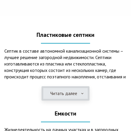
Пластиковые септики
Септик в составе автономной канализационной системы –
лучшее решение загородной недвижимости. Септики
изготавливаются из пластика или стеклопластика,
конструкция которых состоит из нескольких камер, где
происходит процесс поэтапного накопления, отстаивания и
очистки стоков.Септики отличаются следующими
положительными эксплуатационными качествами: 1. Имеют
Читать далее
длительный срок службы, так как не подвержены коррозии.
2. Обладают высокой прочностью – способны
противостоять любому давлению грунта даже в пустом
Емкости
состоянии. 3. Могут эксплуатироваться в любом регионе
России при любых низких температурах. 4. Полностью
герметичны, что дает гарантию по полной безопасности
Жизнедеятельность на дачных участках и в загородных