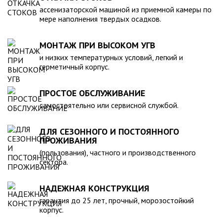
компанией, произведена в полном соответствии с
ассенизаторской машиной из приемной камеры по
действующими стандартами и полностью безопасна в
мере наполнения твердых осадков.
экологическом отношении.
МОНТАЖ ПРИ ВЫСОКОМ УГВ
и низких температурных условий, легкий и
герметичный корпус.
ПРОСТОЕ ОБСЛУЖИВАНИЕ
самостоятельно или сервисной службой.
ДЛЯ СЕЗОННОГО И ПОСТОЯННОГО
ПРОЖИВАНИЯ
(пользования), частного и производственного
сектора.
НАДЕЖНАЯ КОНСТРУКЦИЯ
гарантия до 25 лет, прочный, морозостойкий
корпус.