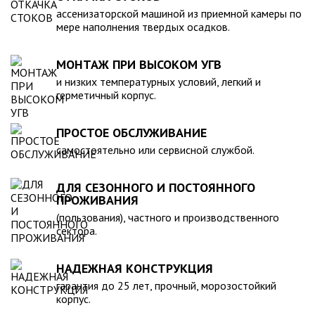
компанией, произведена в полном соответствии с
ассенизаторской машиной из приемной камеры по
действующими стандартами и полностью безопасна в
мере наполнения твердых осадков.
экологическом отношении.
МОНТАЖ ПРИ ВЫСОКОМ УГВ
и низких температурных условий, легкий и
герметичный корпус.
ПРОСТОЕ ОБСЛУЖИВАНИЕ
самостоятельно или сервисной службой.
ДЛЯ СЕЗОННОГО И ПОСТОЯННОГО
ПРОЖИВАНИЯ
(пользования), частного и производственного
сектора.
НАДЕЖНАЯ КОНСТРУКЦИЯ
гарантия до 25 лет, прочный, морозостойкий
корпус.