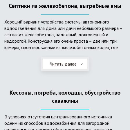
Септики из железобетона, выгребные ямы
Хороший вариант устройства системы автономного
водоотведения для дома или дачи небольшого размера –
септик из железобетона, надежный, долговечный и
недорогой. Конструкция его очень проста – две или три
камеры, смонтированные из железобетонных колец, где
бытовые стоки накапливаются, отстаиваются с
расслоением на фракции, затем фильтруются в почву через
Читать далее
слой дренажа, устроенный из щебня и песка. Для септика
требуется только очищение через определенное время
ассенизаторской службой. Септик работает независимо от
источников энергии, прост в эксплуатации, имеет гораздо
Кессоны, погреба, колодцы, обустройство
большую прочность по сравнению с пластиковыми
конструкциями.
скважины
В условиях отсутствия централизованного источника
одним из способов водоснабжения для загородной
недвижимости, помимо обычных колодцев, являются