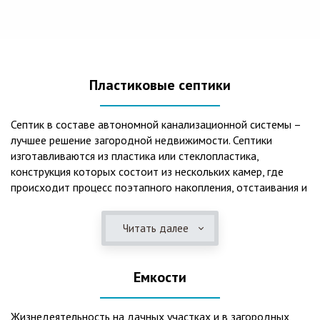
Пластиковые септики
Септик в составе автономной канализационной системы –
лучшее решение загородной недвижимости. Септики
изготавливаются из пластика или стеклопластика,
конструкция которых состоит из нескольких камер, где
происходит процесс поэтапного накопления, отстаивания и
очистки стоков.Септики отличаются следующими
положительными эксплуатационными качествами: 1. Имеют
Читать далее
длительный срок службы, так как не подвержены коррозии.
2. Обладают высокой прочностью – способны
противостоять любому давлению грунта даже в пустом
Емкости
состоянии. 3. Могут эксплуатироваться в любом регионе
России при любых низких температурах. 4. Полностью
герметичны, что дает гарантию по полной безопасности
Жизнедеятельность на дачных участках и в загородных