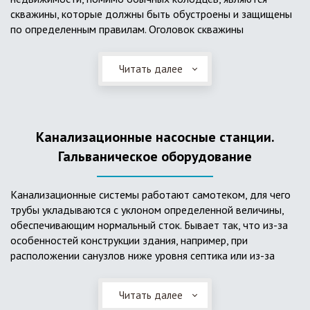
скважины, которые должны быть обустроены и защищены
по определенным правилам. Оголовок скважины
оборудуется запорно-регулирующими устройствами,
насосами, накопительными емкостями для воды, фильтрами
Читать далее
и автоматикой. Все это оборудование способно
подвергаться загрязнению атмосферными и
поверхностными водами, воздействию низкой
температуры и других факторов, которые могут нарушить
Канализационные насосные станции.
его работу в нормальном режиме. Лучшим способом
защиты оборудования является устройство герметичной
Гальваническое оборудование
камеры или кессона, который не только защищает оголовок
скважины от негативных воздействий, но и обеспечивает
Канализационные системы работают самотеком, для чего
удобные условия для обслуживания в любой период года.
трубы укладываются с уклоном определенной величины,
Кессон может быть выполнен из обычных железобетонных
обеспечивающим нормальный сток. Бывает так, что из-за
колец, но только при отсутствии высокого уровня
особенностей конструкции здания, например, при
подземных вод, так как в этом случае затруднительно
расположении санузлов ниже уровня септика или из-за
обеспечить требуемую герметичность. Если имеется
особенностей рельефа участка, невозможно обеспечить
высокий УГВ, рационально использовать для устройства
устройство самотечной канализационной системы.
кессона специальные конструкции из пластика, имеющие
Читать далее
Единственное решение в таком случае – это
достаточную герметичность, недорогие, легко