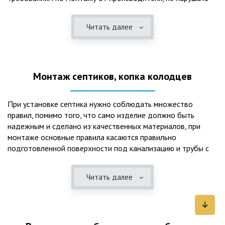
рекомендации в монтажной схеме и паспорте, в
электрической части, надо все же надо иметь
Читать далее
представления о требованиях ПУЭ, ведь не качественный
монтаж может привезти не только к выходу из строя
станции ГБО, но и стать причиной травмы и других более
серьезных последствий. Биологическая очистка сточных
Монтаж септиков, копка колодцев
вод – самый эффективный способ из всех существующих
сегодня. Степень очистки составляет 98%, стопроцентно
ликвидируются неприятные запахи, и на выходе из этого
При установке септика нужно соблюдать множество
оборудования вода может применяться для хозяйственных
правил, помимо того, что само изделие должно быть
нужд и полива огорода, а остатки ила при чистке могут
надежным и сделано из качественных материалов, при
стать эффективным удобрением. Нет необходимости
монтаже основные правила касаются правильно
тратить средства на ассенизаторскую машину. Системы
подготовленной поверхности под канализацию и трубы с
монтируются при минимуме земляных работ, без грязи и
обязательным устройством песчаной подушки и уклона, а
заезда крупной техники, даже при очень высоком уровне
также правильная установка и обратная послойная засыпка.
грунтовых вод. Служат до 50 и более лет при уникальной
Читать далее
Мы установим Вам емкости для фильтрации и отстаивания
простоте обслуживание — раз в 4 месяца или полгода
сточных вод по технологиям, не приводящим к загрязнению
необходимо удалять ил, самостоятельно или с помощью
окружающей среды. Пластиковые септики — надежные
сервисной службы. Станции ГБО подходят и для таких
конструкции со сроком службы до 50 лет и более,
объектов с отсутствующей централизованной