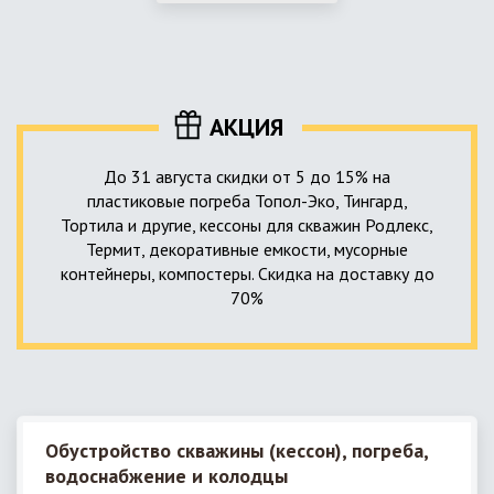
использование КНС – канализационной насосной станции.
монтируемые, при этом надежные и долговечные.
КНС в системе автономной канализации загородного дома
представляет собой высокотехнологичное устройство
небольших размеров, обеспечивающее перекачку стоков
до выгребной ямы, септика или станции ГБО.
АКЦИЯ
До 31 августа скидки от 5 до 15% на
пластиковые погреба Топол-Эко, Тингард,
Тортила и другие, кессоны для скважин Родлекс,
Термит, декоративные емкости, мусорные
контейнеры, компостеры. Скидка на доставку до
70%
Обустройство скважины (кессон), погреба,
водоснабжение и колодцы