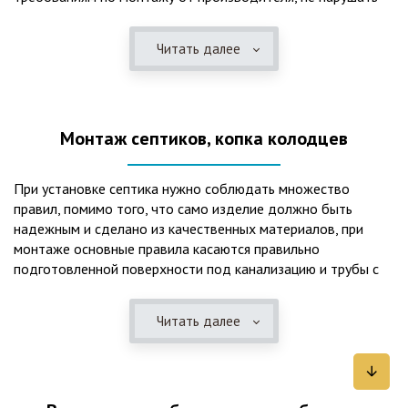
рекомендации в монтажной схеме и паспорте, в
электрической части, надо все же надо иметь
Читать далее
представления о требованиях ПУЭ, ведь не качественный
монтаж может привезти не только к выходу из строя
станции ГБО, но и стать причиной травмы и других более
серьезных последствий. Биологическая очистка сточных
Монтаж септиков, копка колодцев
вод – самый эффективный способ из всех существующих
сегодня. Степень очистки составляет 98%, стопроцентно
ликвидируются неприятные запахи, и на выходе из этого
При установке септика нужно соблюдать множество
оборудования вода может применяться для хозяйственных
правил, помимо того, что само изделие должно быть
нужд и полива огорода, а остатки ила при чистке могут
надежным и сделано из качественных материалов, при
стать эффективным удобрением. Нет необходимости
монтаже основные правила касаются правильно
тратить средства на ассенизаторскую машину. Системы
подготовленной поверхности под канализацию и трубы с
монтируются при минимуме земляных работ, без грязи и
обязательным устройством песчаной подушки и уклона, а
заезда крупной техники, даже при очень высоком уровне
также правильная установка и обратная послойная засыпка.
грунтовых вод. Служат до 50 и более лет при уникальной
Читать далее
Мы установим Вам емкости для фильтрации и отстаивания
простоте обслуживание — раз в 4 месяца или полгода
сточных вод по технологиям, не приводящим к загрязнению
необходимо удалять ил, самостоятельно или с помощью
окружающей среды. Пластиковые септики — надежные
сервисной службы. Станции ГБО подходят и для таких
конструкции со сроком службы до 50 лет и более,
объектов с отсутствующей централизованной