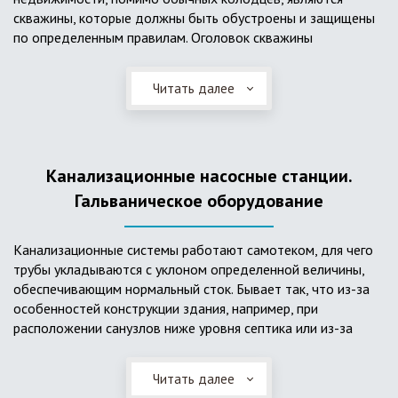
скважины, которые должны быть обустроены и защищены
по определенным правилам. Оголовок скважины
оборудуется запорно-регулирующими устройствами,
насосами, накопительными емкостями для воды, фильтрами
Читать далее
и автоматикой. Все это оборудование способно
подвергаться загрязнению атмосферными и
поверхностными водами, воздействию низкой
температуры и других факторов, которые могут нарушить
Канализационные насосные станции.
его работу в нормальном режиме. Лучшим способом
защиты оборудования является устройство герметичной
Гальваническое оборудование
камеры или кессона, который не только защищает оголовок
скважины от негативных воздействий, но и обеспечивает
Канализационные системы работают самотеком, для чего
удобные условия для обслуживания в любой период года.
трубы укладываются с уклоном определенной величины,
Кессон может быть выполнен из обычных железобетонных
обеспечивающим нормальный сток. Бывает так, что из-за
колец, но только при отсутствии высокого уровня
особенностей конструкции здания, например, при
подземных вод, так как в этом случае затруднительно
расположении санузлов ниже уровня септика или из-за
обеспечить требуемую герметичность. Если имеется
особенностей рельефа участка, невозможно обеспечить
высокий УГВ, рационально использовать для устройства
устройство самотечной канализационной системы.
кессона специальные конструкции из пластика, имеющие
Читать далее
Единственное решение в таком случае – это
достаточную герметичность, недорогие, легко