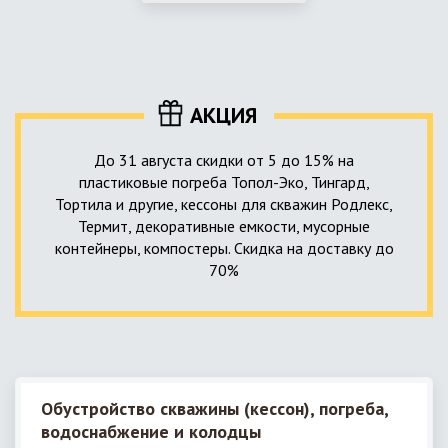
использование КНС – канализационной насосной станции.
монтируемые, при этом надежные и долговечные.
КНС в системе автономной канализации загородного дома
представляет собой высокотехнологичное устройство
небольших размеров, обеспечивающее перекачку стоков
до выгребной ямы, септика или станции ГБО.
АКЦИЯ
До 31 августа скидки от 5 до 15% на
пластиковые погреба Топол-Эко, Тингард,
Тортила и другие, кессоны для скважин Родлекс,
Термит, декоративные емкости, мусорные
контейнеры, компостеры. Скидка на доставку до
70%
Обустройство скважины (кессон), погреба,
водоснабжение и колодцы