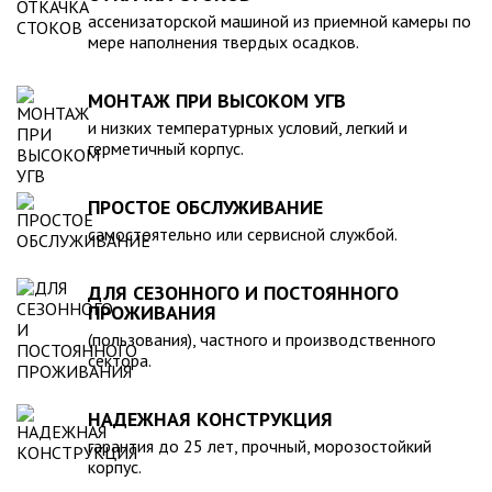
компанией, произведена в полном соответствии с
ассенизаторской машиной из приемной камеры по
действующими стандартами и полностью безопасна в
мере наполнения твердых осадков.
экологическом отношении.
МОНТАЖ ПРИ ВЫСОКОМ УГВ
и низких температурных условий, легкий и
герметичный корпус.
ПРОСТОЕ ОБСЛУЖИВАНИЕ
самостоятельно или сервисной службой.
ДЛЯ СЕЗОННОГО И ПОСТОЯННОГО
ПРОЖИВАНИЯ
(пользования), частного и производственного
сектора.
НАДЕЖНАЯ КОНСТРУКЦИЯ
гарантия до 25 лет, прочный, морозостойкий
корпус.