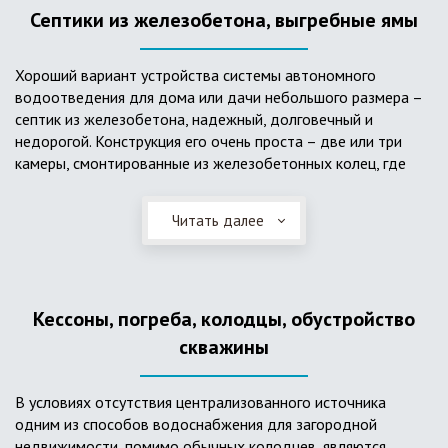
Септики из железобетона, выгребные ямы
Хороший вариант устройства системы автономного
водоотведения для дома или дачи небольшого размера –
септик из железобетона, надежный, долговечный и
недорогой. Конструкция его очень проста – две или три
камеры, смонтированные из железобетонных колец, где
бытовые стоки накапливаются, отстаиваются с
расслоением на фракции, затем фильтруются в почву через
Читать далее
слой дренажа, устроенный из щебня и песка. Для септика
требуется только очищение через определенное время
ассенизаторской службой. Септик работает независимо от
источников энергии, прост в эксплуатации, имеет гораздо
Кессоны, погреба, колодцы, обустройство
большую прочность по сравнению с пластиковыми
конструкциями.
скважины
В условиях отсутствия централизованного источника
одним из способов водоснабжения для загородной
недвижимости, помимо обычных колодцев, являются