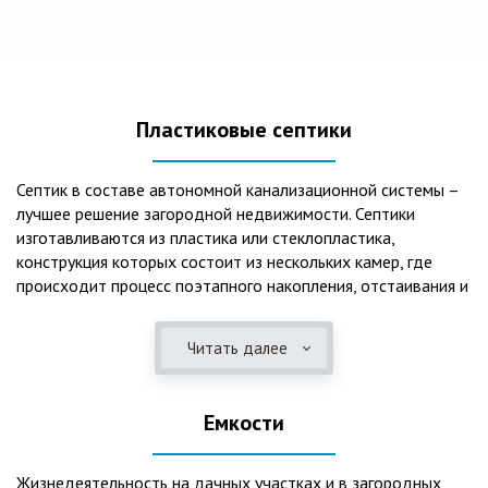
Пластиковые септики
Септик в составе автономной канализационной системы –
лучшее решение загородной недвижимости. Септики
изготавливаются из пластика или стеклопластика,
конструкция которых состоит из нескольких камер, где
происходит процесс поэтапного накопления, отстаивания и
очистки стоков.Септики отличаются следующими
положительными эксплуатационными качествами: 1. Имеют
Читать далее
длительный срок службы, так как не подвержены коррозии.
2. Обладают высокой прочностью – способны
противостоять любому давлению грунта даже в пустом
Емкости
состоянии. 3. Могут эксплуатироваться в любом регионе
России при любых низких температурах. 4. Полностью
герметичны, что дает гарантию по полной безопасности
Жизнедеятельность на дачных участках и в загородных