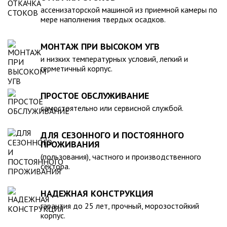
компанией, произведена в полном соответствии с
ассенизаторской машиной из приемной камеры по
действующими стандартами и полностью безопасна в
мере наполнения твердых осадков.
экологическом отношении.
МОНТАЖ ПРИ ВЫСОКОМ УГВ
и низких температурных условий, легкий и
герметичный корпус.
ПРОСТОЕ ОБСЛУЖИВАНИЕ
самостоятельно или сервисной службой.
ДЛЯ СЕЗОННОГО И ПОСТОЯННОГО
ПРОЖИВАНИЯ
(пользования), частного и производственного
сектора.
НАДЕЖНАЯ КОНСТРУКЦИЯ
гарантия до 25 лет, прочный, морозостойкий
корпус.