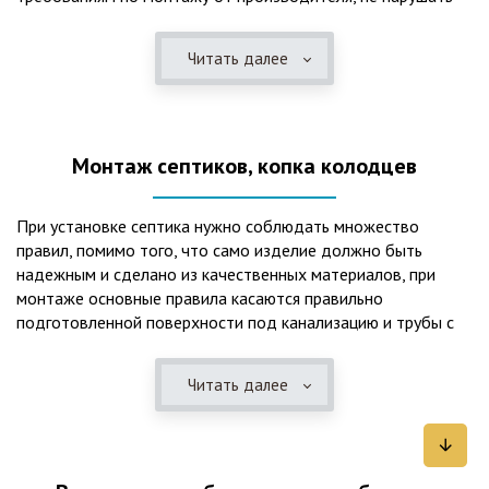
рекомендации в монтажной схеме и паспорте, в
электрической части, надо все же надо иметь
Читать далее
представления о требованиях ПУЭ, ведь не качественный
монтаж может привезти не только к выходу из строя
станции ГБО, но и стать причиной травмы и других более
серьезных последствий. Биологическая очистка сточных
Монтаж септиков, копка колодцев
вод – самый эффективный способ из всех существующих
сегодня. Степень очистки составляет 98%, стопроцентно
ликвидируются неприятные запахи, и на выходе из этого
При установке септика нужно соблюдать множество
оборудования вода может применяться для хозяйственных
правил, помимо того, что само изделие должно быть
нужд и полива огорода, а остатки ила при чистке могут
надежным и сделано из качественных материалов, при
стать эффективным удобрением. Нет необходимости
монтаже основные правила касаются правильно
тратить средства на ассенизаторскую машину. Системы
подготовленной поверхности под канализацию и трубы с
монтируются при минимуме земляных работ, без грязи и
обязательным устройством песчаной подушки и уклона, а
заезда крупной техники, даже при очень высоком уровне
также правильная установка и обратная послойная засыпка.
грунтовых вод. Служат до 50 и более лет при уникальной
Читать далее
Мы установим Вам емкости для фильтрации и отстаивания
простоте обслуживание — раз в 4 месяца или полгода
сточных вод по технологиям, не приводящим к загрязнению
необходимо удалять ил, самостоятельно или с помощью
окружающей среды. Пластиковые септики — надежные
сервисной службы. Станции ГБО подходят и для таких
конструкции со сроком службы до 50 лет и более,
объектов с отсутствующей централизованной