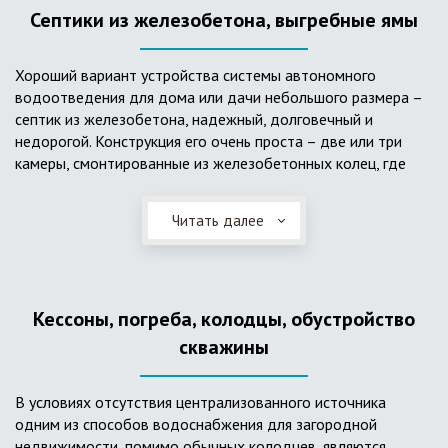
Септики из железобетона, выгребные ямы
Хороший вариант устройства системы автономного
водоотведения для дома или дачи небольшого размера –
септик из железобетона, надежный, долговечный и
недорогой. Конструкция его очень проста – две или три
камеры, смонтированные из железобетонных колец, где
бытовые стоки накапливаются, отстаиваются с
расслоением на фракции, затем фильтруются в почву через
Читать далее
слой дренажа, устроенный из щебня и песка. Для септика
требуется только очищение через определенное время
ассенизаторской службой. Септик работает независимо от
источников энергии, прост в эксплуатации, имеет гораздо
Кессоны, погреба, колодцы, обустройство
большую прочность по сравнению с пластиковыми
конструкциями.
скважины
В условиях отсутствия централизованного источника
одним из способов водоснабжения для загородной
недвижимости, помимо обычных колодцев, являются