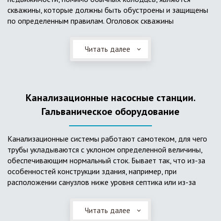
скважины, которые должны быть обустроены и защищены
по определенным правилам. Оголовок скважины
оборудуется запорно-регулирующими устройствами,
насосами, накопительными емкостями для воды, фильтрами
Читать далее
и автоматикой. Все это оборудование способно
подвергаться загрязнению атмосферными и
поверхностными водами, воздействию низкой
температуры и других факторов, которые могут нарушить
Канализационные насосные станции.
его работу в нормальном режиме. Лучшим способом
защиты оборудования является устройство герметичной
Гальваническое оборудование
камеры или кессона, который не только защищает оголовок
скважины от негативных воздействий, но и обеспечивает
Канализационные системы работают самотеком, для чего
удобные условия для обслуживания в любой период года.
трубы укладываются с уклоном определенной величины,
Кессон может быть выполнен из обычных железобетонных
обеспечивающим нормальный сток. Бывает так, что из-за
колец, но только при отсутствии высокого уровня
особенностей конструкции здания, например, при
подземных вод, так как в этом случае затруднительно
расположении санузлов ниже уровня септика или из-за
обеспечить требуемую герметичность. Если имеется
особенностей рельефа участка, невозможно обеспечить
высокий УГВ, рационально использовать для устройства
устройство самотечной канализационной системы.
кессона специальные конструкции из пластика, имеющие
Читать далее
Единственное решение в таком случае – это
достаточную герметичность, недорогие, легко