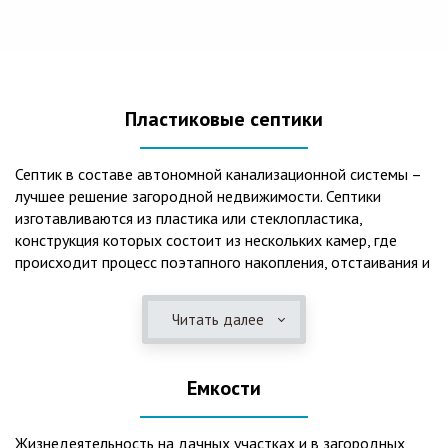
Пластиковые септики
Септик в составе автономной канализационной системы –
лучшее решение загородной недвижимости. Септики
изготавливаются из пластика или стеклопластика,
конструкция которых состоит из нескольких камер, где
происходит процесс поэтапного накопления, отстаивания и
очистки стоков.Септики отличаются следующими
положительными эксплуатационными качествами: 1. Имеют
Читать далее
длительный срок службы, так как не подвержены коррозии.
2. Обладают высокой прочностью – способны
противостоять любому давлению грунта даже в пустом
Емкости
состоянии. 3. Могут эксплуатироваться в любом регионе
России при любых низких температурах. 4. Полностью
герметичны, что дает гарантию по полной безопасности
Жизнедеятельность на дачных участках и в загородных