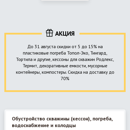
использование КНС – канализационной насосной станции.
монтируемые, при этом надежные и долговечные.
КНС в системе автономной канализации загородного дома
представляет собой высокотехнологичное устройство
небольших размеров, обеспечивающее перекачку стоков
до выгребной ямы, септика или станции ГБО.
АКЦИЯ
До 31 августа скидки от 5 до 15% на
пластиковые погреба Топол-Эко, Тингард,
Тортила и другие, кессоны для скважин Родлекс,
Термит, декоративные емкости, мусорные
контейнеры, компостеры. Скидка на доставку до
70%
Обустройство скважины (кессон), погреба,
водоснабжение и колодцы