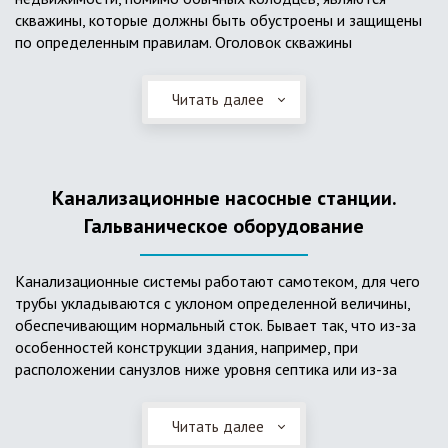
скважины, которые должны быть обустроены и защищены
по определенным правилам. Оголовок скважины
оборудуется запорно-регулирующими устройствами,
насосами, накопительными емкостями для воды, фильтрами
Читать далее
и автоматикой. Все это оборудование способно
подвергаться загрязнению атмосферными и
поверхностными водами, воздействию низкой
температуры и других факторов, которые могут нарушить
Канализационные насосные станции.
его работу в нормальном режиме. Лучшим способом
защиты оборудования является устройство герметичной
Гальваническое оборудование
камеры или кессона, который не только защищает оголовок
скважины от негативных воздействий, но и обеспечивает
Канализационные системы работают самотеком, для чего
удобные условия для обслуживания в любой период года.
трубы укладываются с уклоном определенной величины,
Кессон может быть выполнен из обычных железобетонных
обеспечивающим нормальный сток. Бывает так, что из-за
колец, но только при отсутствии высокого уровня
особенностей конструкции здания, например, при
подземных вод, так как в этом случае затруднительно
расположении санузлов ниже уровня септика или из-за
обеспечить требуемую герметичность. Если имеется
особенностей рельефа участка, невозможно обеспечить
высокий УГВ, рационально использовать для устройства
устройство самотечной канализационной системы.
кессона специальные конструкции из пластика, имеющие
Читать далее
Единственное решение в таком случае – это
достаточную герметичность, недорогие, легко