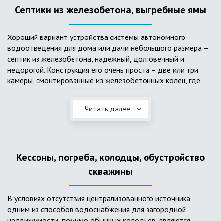
Септики из железобетона, выгребные ямы
Хороший вариант устройства системы автономного
водоотведения для дома или дачи небольшого размера –
септик из железобетона, надежный, долговечный и
недорогой. Конструкция его очень проста – две или три
камеры, смонтированные из железобетонных колец, где
бытовые стоки накапливаются, отстаиваются с
расслоением на фракции, затем фильтруются в почву через
Читать далее
слой дренажа, устроенный из щебня и песка. Для септика
требуется только очищение через определенное время
ассенизаторской службой. Септик работает независимо от
источников энергии, прост в эксплуатации, имеет гораздо
Кессоны, погреба, колодцы, обустройство
большую прочность по сравнению с пластиковыми
конструкциями.
скважины
В условиях отсутствия централизованного источника
одним из способов водоснабжения для загородной
недвижимости, помимо обычных колодцев, являются