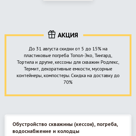
использование КНС – канализационной насосной станции.
монтируемые, при этом надежные и долговечные.
КНС в системе автономной канализации загородного дома
представляет собой высокотехнологичное устройство
небольших размеров, обеспечивающее перекачку стоков
до выгребной ямы, септика или станции ГБО.
АКЦИЯ
До 31 августа скидки от 5 до 15% на
пластиковые погреба Топол-Эко, Тингард,
Тортила и другие, кессоны для скважин Родлекс,
Термит, декоративные емкости, мусорные
контейнеры, компостеры. Скидка на доставку до
70%
Обустройство скважины (кессон), погреба,
водоснабжение и колодцы