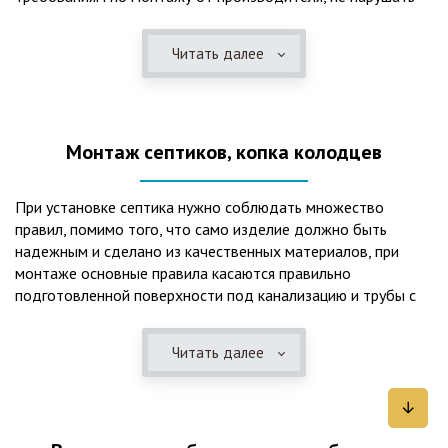
рекомендации в монтажной схеме и паспорте, в
электрической части, надо все же надо иметь
Читать далее
представления о требованиях ПУЭ, ведь не качественный
монтаж может привезти не только к выходу из строя
станции ГБО, но и стать причиной травмы и других более
серьезных последствий. Биологическая очистка сточных
Монтаж септиков, копка колодцев
вод – самый эффективный способ из всех существующих
сегодня. Степень очистки составляет 98%, стопроцентно
ликвидируются неприятные запахи, и на выходе из этого
При установке септика нужно соблюдать множество
оборудования вода может применяться для хозяйственных
правил, помимо того, что само изделие должно быть
нужд и полива огорода, а остатки ила при чистке могут
надежным и сделано из качественных материалов, при
стать эффективным удобрением. Нет необходимости
монтаже основные правила касаются правильно
тратить средства на ассенизаторскую машину. Системы
подготовленной поверхности под канализацию и трубы с
монтируются при минимуме земляных работ, без грязи и
обязательным устройством песчаной подушки и уклона, а
заезда крупной техники, даже при очень высоком уровне
также правильная установка и обратная послойная засыпка.
грунтовых вод. Служат до 50 и более лет при уникальной
Читать далее
Мы установим Вам емкости для фильтрации и отстаивания
простоте обслуживание — раз в 4 месяца или полгода
сточных вод по технологиям, не приводящим к загрязнению
необходимо удалять ил, самостоятельно или с помощью
окружающей среды. Пластиковые септики — надежные
сервисной службы. Станции ГБО подходят и для таких
конструкции со сроком службы до 50 лет и более,
объектов с отсутствующей централизованной