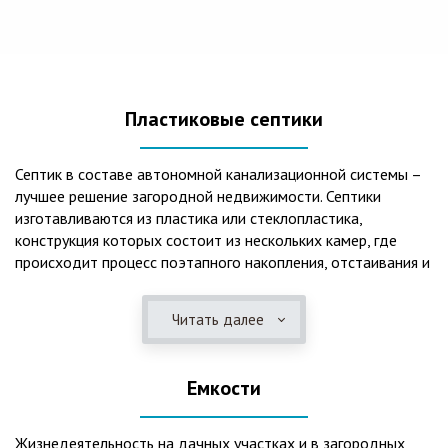
Пластиковые септики
Септик в составе автономной канализационной системы –
лучшее решение загородной недвижимости. Септики
изготавливаются из пластика или стеклопластика,
конструкция которых состоит из нескольких камер, где
происходит процесс поэтапного накопления, отстаивания и
очистки стоков.Септики отличаются следующими
положительными эксплуатационными качествами: 1. Имеют
Читать далее
длительный срок службы, так как не подвержены коррозии.
2. Обладают высокой прочностью – способны
противостоять любому давлению грунта даже в пустом
Емкости
состоянии. 3. Могут эксплуатироваться в любом регионе
России при любых низких температурах. 4. Полностью
герметичны, что дает гарантию по полной безопасности
Жизнедеятельность на дачных участках и в загородных