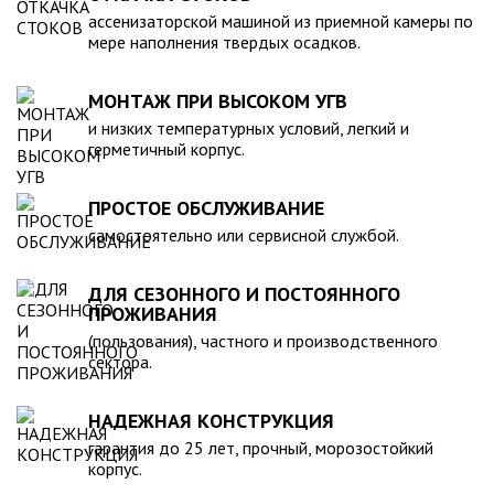
компанией, произведена в полном соответствии с
ассенизаторской машиной из приемной камеры по
действующими стандартами и полностью безопасна в
мере наполнения твердых осадков.
экологическом отношении.
МОНТАЖ ПРИ ВЫСОКОМ УГВ
и низких температурных условий, легкий и
герметичный корпус.
ПРОСТОЕ ОБСЛУЖИВАНИЕ
самостоятельно или сервисной службой.
ДЛЯ СЕЗОННОГО И ПОСТОЯННОГО
ПРОЖИВАНИЯ
(пользования), частного и производственного
сектора.
НАДЕЖНАЯ КОНСТРУКЦИЯ
гарантия до 25 лет, прочный, морозостойкий
корпус.