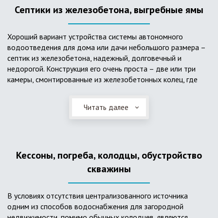
Септики из железобетона, выгребные ямы
Хороший вариант устройства системы автономного
водоотведения для дома или дачи небольшого размера –
септик из железобетона, надежный, долговечный и
недорогой. Конструкция его очень проста – две или три
камеры, смонтированные из железобетонных колец, где
бытовые стоки накапливаются, отстаиваются с
расслоением на фракции, затем фильтруются в почву через
Читать далее
слой дренажа, устроенный из щебня и песка. Для септика
требуется только очищение через определенное время
ассенизаторской службой. Септик работает независимо от
источников энергии, прост в эксплуатации, имеет гораздо
Кессоны, погреба, колодцы, обустройство
большую прочность по сравнению с пластиковыми
конструкциями.
скважины
В условиях отсутствия централизованного источника
одним из способов водоснабжения для загородной
недвижимости, помимо обычных колодцев, являются