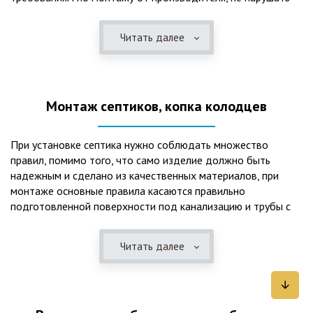
рекомендации в монтажной схеме и паспорте, в
электрической части, надо все же надо иметь
Читать далее
представления о требованиях ПУЭ, ведь не качественный
монтаж может привезти не только к выходу из строя
станции ГБО, но и стать причиной травмы и других более
серьезных последствий. Биологическая очистка сточных
Монтаж септиков, копка колодцев
вод – самый эффективный способ из всех существующих
сегодня. Степень очистки составляет 98%, стопроцентно
ликвидируются неприятные запахи, и на выходе из этого
При установке септика нужно соблюдать множество
оборудования вода может применяться для хозяйственных
правил, помимо того, что само изделие должно быть
нужд и полива огорода, а остатки ила при чистке могут
надежным и сделано из качественных материалов, при
стать эффективным удобрением. Нет необходимости
монтаже основные правила касаются правильно
тратить средства на ассенизаторскую машину. Системы
подготовленной поверхности под канализацию и трубы с
монтируются при минимуме земляных работ, без грязи и
обязательным устройством песчаной подушки и уклона, а
заезда крупной техники, даже при очень высоком уровне
также правильная установка и обратная послойная засыпка.
грунтовых вод. Служат до 50 и более лет при уникальной
Читать далее
Мы установим Вам емкости для фильтрации и отстаивания
простоте обслуживание — раз в 4 месяца или полгода
сточных вод по технологиям, не приводящим к загрязнению
необходимо удалять ил, самостоятельно или с помощью
окружающей среды. Пластиковые септики — надежные
сервисной службы. Станции ГБО подходят и для таких
конструкции со сроком службы до 50 лет и более,
объектов с отсутствующей централизованной