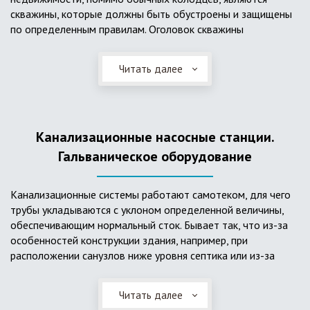
скважины, которые должны быть обустроены и защищены
по определенным правилам. Оголовок скважины
оборудуется запорно-регулирующими устройствами,
насосами, накопительными емкостями для воды, фильтрами
Читать далее
и автоматикой. Все это оборудование способно
подвергаться загрязнению атмосферными и
поверхностными водами, воздействию низкой
температуры и других факторов, которые могут нарушить
Канализационные насосные станции.
его работу в нормальном режиме. Лучшим способом
защиты оборудования является устройство герметичной
Гальваническое оборудование
камеры или кессона, который не только защищает оголовок
скважины от негативных воздействий, но и обеспечивает
Канализационные системы работают самотеком, для чего
удобные условия для обслуживания в любой период года.
трубы укладываются с уклоном определенной величины,
Кессон может быть выполнен из обычных железобетонных
обеспечивающим нормальный сток. Бывает так, что из-за
колец, но только при отсутствии высокого уровня
особенностей конструкции здания, например, при
подземных вод, так как в этом случае затруднительно
расположении санузлов ниже уровня септика или из-за
обеспечить требуемую герметичность. Если имеется
особенностей рельефа участка, невозможно обеспечить
высокий УГВ, рационально использовать для устройства
устройство самотечной канализационной системы.
кессона специальные конструкции из пластика, имеющие
Читать далее
Единственное решение в таком случае – это
достаточную герметичность, недорогие, легко