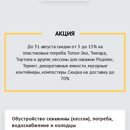
использование КНС – канализационной насосной станции.
монтируемые, при этом надежные и долговечные.
КНС в системе автономной канализации загородного дома
представляет собой высокотехнологичное устройство
небольших размеров, обеспечивающее перекачку стоков
до выгребной ямы, септика или станции ГБО.
АКЦИЯ
До 31 августа скидки от 5 до 15% на
пластиковые погреба Топол-Эко, Тингард,
Тортила и другие, кессоны для скважин Родлекс,
Термит, декоративные емкости, мусорные
контейнеры, компостеры. Скидка на доставку до
70%
Обустройство скважины (кессон), погреба,
водоснабжение и колодцы