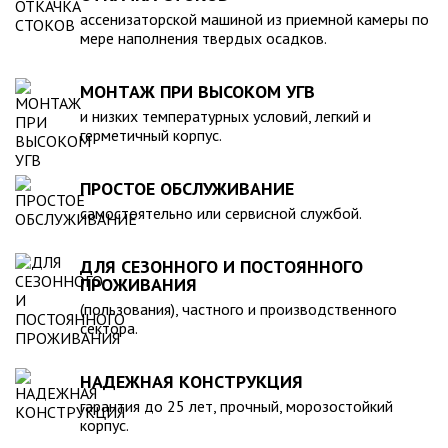
компанией, произведена в полном соответствии с
ассенизаторской машиной из приемной камеры по
действующими стандартами и полностью безопасна в
мере наполнения твердых осадков.
экологическом отношении.
МОНТАЖ ПРИ ВЫСОКОМ УГВ
и низких температурных условий, легкий и
герметичный корпус.
ПРОСТОЕ ОБСЛУЖИВАНИЕ
самостоятельно или сервисной службой.
ДЛЯ СЕЗОННОГО И ПОСТОЯННОГО
ПРОЖИВАНИЯ
(пользования), частного и производственного
сектора.
НАДЕЖНАЯ КОНСТРУКЦИЯ
гарантия до 25 лет, прочный, морозостойкий
корпус.