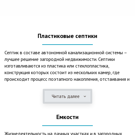
Пластиковые септики
Септик в составе автономной канализационной системы –
лучшее решение загородной недвижимости. Септики
изготавливаются из пластика или стеклопластика,
конструкция которых состоит из нескольких камер, где
происходит процесс поэтапного накопления, отстаивания и
очистки стоков.Септики отличаются следующими
положительными эксплуатационными качествами: 1. Имеют
Читать далее
длительный срок службы, так как не подвержены коррозии.
2. Обладают высокой прочностью – способны
противостоять любому давлению грунта даже в пустом
Емкости
состоянии. 3. Могут эксплуатироваться в любом регионе
России при любых низких температурах. 4. Полностью
герметичны, что дает гарантию по полной безопасности
Жизнедеятельность на дачных участках и в загородных