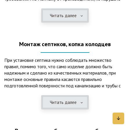
рекомендации в монтажной схеме и паспорте, в
электрической части, надо все же надо иметь
Читать далее
представления о требованиях ПУЭ, ведь не качественный
монтаж может привезти не только к выходу из строя
станции ГБО, но и стать причиной травмы и других более
серьезных последствий. Биологическая очистка сточных
Монтаж септиков, копка колодцев
вод – самый эффективный способ из всех существующих
сегодня. Степень очистки составляет 98%, стопроцентно
ликвидируются неприятные запахи, и на выходе из этого
При установке септика нужно соблюдать множество
оборудования вода может применяться для хозяйственных
правил, помимо того, что само изделие должно быть
нужд и полива огорода, а остатки ила при чистке могут
надежным и сделано из качественных материалов, при
стать эффективным удобрением. Нет необходимости
монтаже основные правила касаются правильно
тратить средства на ассенизаторскую машину. Системы
подготовленной поверхности под канализацию и трубы с
монтируются при минимуме земляных работ, без грязи и
обязательным устройством песчаной подушки и уклона, а
заезда крупной техники, даже при очень высоком уровне
также правильная установка и обратная послойная засыпка.
грунтовых вод. Служат до 50 и более лет при уникальной
Читать далее
Мы установим Вам емкости для фильтрации и отстаивания
простоте обслуживание — раз в 4 месяца или полгода
сточных вод по технологиям, не приводящим к загрязнению
необходимо удалять ил, самостоятельно или с помощью
окружающей среды. Пластиковые септики — надежные
сервисной службы. Станции ГБО подходят и для таких
конструкции со сроком службы до 50 лет и более,
объектов с отсутствующей централизованной