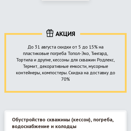
использование КНС – канализационной насосной станции.
монтируемые, при этом надежные и долговечные.
КНС в системе автономной канализации загородного дома
представляет собой высокотехнологичное устройство
небольших размеров, обеспечивающее перекачку стоков
до выгребной ямы, септика или станции ГБО.
АКЦИЯ
До 31 августа скидки от 5 до 15% на
пластиковые погреба Топол-Эко, Тингард,
Тортила и другие, кессоны для скважин Родлекс,
Термит, декоративные емкости, мусорные
контейнеры, компостеры. Скидка на доставку до
70%
Обустройство скважины (кессон), погреба,
водоснабжение и колодцы