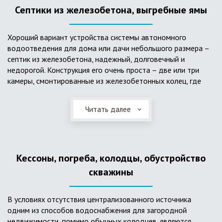
Септики из железобетона, выгребные ямы
Хороший вариант устройства системы автономного
водоотведения для дома или дачи небольшого размера –
септик из железобетона, надежный, долговечный и
недорогой. Конструкция его очень проста – две или три
камеры, смонтированные из железобетонных колец, где
бытовые стоки накапливаются, отстаиваются с
расслоением на фракции, затем фильтруются в почву через
Читать далее
слой дренажа, устроенный из щебня и песка. Для септика
требуется только очищение через определенное время
ассенизаторской службой. Септик работает независимо от
источников энергии, прост в эксплуатации, имеет гораздо
Кессоны, погреба, колодцы, обустройство
большую прочность по сравнению с пластиковыми
конструкциями.
скважины
В условиях отсутствия централизованного источника
одним из способов водоснабжения для загородной
недвижимости, помимо обычных колодцев, являются