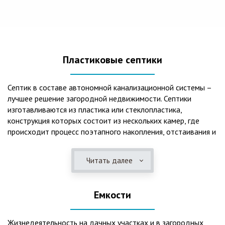
Пластиковые септики
Септик в составе автономной канализационной системы –
лучшее решение загородной недвижимости. Септики
изготавливаются из пластика или стеклопластика,
конструкция которых состоит из нескольких камер, где
происходит процесс поэтапного накопления, отстаивания и
очистки стоков.Септики отличаются следующими
положительными эксплуатационными качествами: 1. Имеют
Читать далее
длительный срок службы, так как не подвержены коррозии.
2. Обладают высокой прочностью – способны
противостоять любому давлению грунта даже в пустом
Емкости
состоянии. 3. Могут эксплуатироваться в любом регионе
России при любых низких температурах. 4. Полностью
герметичны, что дает гарантию по полной безопасности
Жизнедеятельность на дачных участках и в загородных