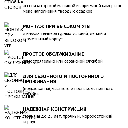
компанией, произведена в полном соответствии с
ассенизаторской машиной из приемной камеры по
действующими стандартами и полностью безопасна в
мере наполнения твердых осадков.
экологическом отношении.
МОНТАЖ ПРИ ВЫСОКОМ УГВ
и низких температурных условий, легкий и
герметичный корпус.
ПРОСТОЕ ОБСЛУЖИВАНИЕ
самостоятельно или сервисной службой.
ДЛЯ СЕЗОННОГО И ПОСТОЯННОГО
ПРОЖИВАНИЯ
(пользования), частного и производственного
сектора.
НАДЕЖНАЯ КОНСТРУКЦИЯ
гарантия до 25 лет, прочный, морозостойкий
корпус.