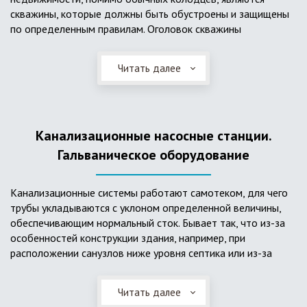
скважины, которые должны быть обустроены и защищены
по определенным правилам. Оголовок скважины
оборудуется запорно-регулирующими устройствами,
насосами, накопительными емкостями для воды, фильтрами
Читать далее
и автоматикой. Все это оборудование способно
подвергаться загрязнению атмосферными и
поверхностными водами, воздействию низкой
температуры и других факторов, которые могут нарушить
Канализационные насосные станции.
его работу в нормальном режиме. Лучшим способом
защиты оборудования является устройство герметичной
Гальваническое оборудование
камеры или кессона, который не только защищает оголовок
скважины от негативных воздействий, но и обеспечивает
Канализационные системы работают самотеком, для чего
удобные условия для обслуживания в любой период года.
трубы укладываются с уклоном определенной величины,
Кессон может быть выполнен из обычных железобетонных
обеспечивающим нормальный сток. Бывает так, что из-за
колец, но только при отсутствии высокого уровня
особенностей конструкции здания, например, при
подземных вод, так как в этом случае затруднительно
расположении санузлов ниже уровня септика или из-за
обеспечить требуемую герметичность. Если имеется
особенностей рельефа участка, невозможно обеспечить
высокий УГВ, рационально использовать для устройства
устройство самотечной канализационной системы.
кессона специальные конструкции из пластика, имеющие
Читать далее
Единственное решение в таком случае – это
достаточную герметичность, недорогие, легко