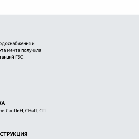
водоснабжения и
эта мечта получила
танций ГБО.
ХА
ов СанПиН, СНиП, СП.
СТРУКЦИЯ