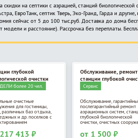
а скидки на септики с аэрацией, станций биологической
 Астра, ЕвроТанк, септик Тверь, Эко-Гранд, Гарда и другие
мия сейчас от 5 до 100 тыс.руб. Доставка до дома бес
т модели и расстояние). Рассрочка без переплаты. Бесп
нции глубокой
Обслуживание, ремонт
логической очистки
станции глубокой очис
ЕЛИ более 20 чел.
Cервис
льные очистные
Обслуживание, гарантийны
ужения для гостиницы,
послегарантийный ремонт
, различных баз отдыха,
аэрационных систем, стан
еджных и др. поселков с
глубокой биологической
ктированием
очистки, очистных сооруже
 217 413 ₽
от 1 500 ₽