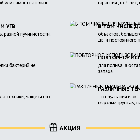
ой или самостоятельно.
гарантия до 5 лет,
М УГВ
В ТОМ ЧИСЛЕ Д
в, разной пучинистости.
объектов, большого
др. и постоянного 
ПОВТОРНОЕ ИС
пки бактерий не
для полива, а оста
запаха.
РАЗЛИЧНЫЕ ТЕ
зда техники, чаще всего
эксплуатация в экс
мерзлых грунтах, 
АКЦИЯ