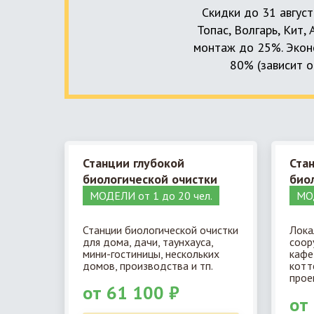
Скидки до 31 август
Топас, Волгарь, Кит,
монтаж до 25%. Эконо
80% (зависит о
Станции глубокой
Ста
биологической очистки
био
МОДЕЛИ от 1 до 20 чел.
МОД
Станции биологической очистки
Лока
для дома, дачи, таунхауса,
соор
мини-гостиницы, нескольких
кафе
домов, производства и тп.
котт
прое
от 61 100 ₽
от