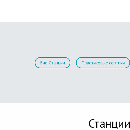
Био Станции
Пластиковые септики
Станции