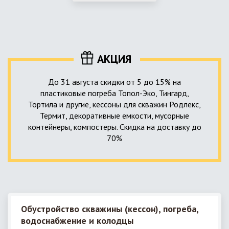
использование КНС – канализационной насосной станции.
монтируемые, при этом надежные и долговечные.
КНС в системе автономной канализации загородного дома
представляет собой высокотехнологичное устройство
небольших размеров, обеспечивающее перекачку стоков
до выгребной ямы, септика или станции ГБО.
АКЦИЯ
До 31 августа скидки от 5 до 15% на
пластиковые погреба Топол-Эко, Тингард,
Тортила и другие, кессоны для скважин Родлекс,
Термит, декоративные емкости, мусорные
контейнеры, компостеры. Скидка на доставку до
70%
Обустройство скважины (кессон), погреба,
водоснабжение и колодцы