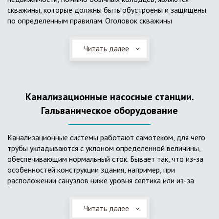
скважины, которые должны быть обустроены и защищены
по определенным правилам. Оголовок скважины
оборудуется запорно-регулирующими устройствами,
насосами, накопительными емкостями для воды, фильтрами
Читать далее
и автоматикой. Все это оборудование способно
подвергаться загрязнению атмосферными и
поверхностными водами, воздействию низкой
температуры и других факторов, которые могут нарушить
Канализационные насосные станции.
его работу в нормальном режиме. Лучшим способом
защиты оборудования является устройство герметичной
Гальваническое оборудование
камеры или кессона, который не только защищает оголовок
скважины от негативных воздействий, но и обеспечивает
Канализационные системы работают самотеком, для чего
удобные условия для обслуживания в любой период года.
трубы укладываются с уклоном определенной величины,
Кессон может быть выполнен из обычных железобетонных
обеспечивающим нормальный сток. Бывает так, что из-за
колец, но только при отсутствии высокого уровня
особенностей конструкции здания, например, при
подземных вод, так как в этом случае затруднительно
расположении санузлов ниже уровня септика или из-за
обеспечить требуемую герметичность. Если имеется
особенностей рельефа участка, невозможно обеспечить
высокий УГВ, рационально использовать для устройства
устройство самотечной канализационной системы.
кессона специальные конструкции из пластика, имеющие
Читать далее
Единственное решение в таком случае – это
достаточную герметичность, недорогие, легко