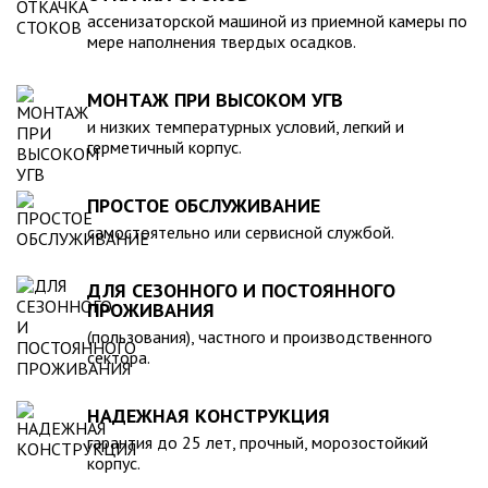
компанией, произведена в полном соответствии с
ассенизаторской машиной из приемной камеры по
действующими стандартами и полностью безопасна в
мере наполнения твердых осадков.
экологическом отношении.
МОНТАЖ ПРИ ВЫСОКОМ УГВ
и низких температурных условий, легкий и
герметичный корпус.
ПРОСТОЕ ОБСЛУЖИВАНИЕ
самостоятельно или сервисной службой.
ДЛЯ СЕЗОННОГО И ПОСТОЯННОГО
ПРОЖИВАНИЯ
(пользования), частного и производственного
сектора.
НАДЕЖНАЯ КОНСТРУКЦИЯ
гарантия до 25 лет, прочный, морозостойкий
корпус.