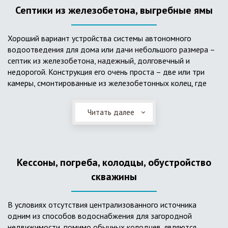
Септики из железобетона, выгребные ямы
Хороший вариант устройства системы автономного
водоотведения для дома или дачи небольшого размера –
септик из железобетона, надежный, долговечный и
недорогой. Конструкция его очень проста – две или три
камеры, смонтированные из железобетонных колец, где
бытовые стоки накапливаются, отстаиваются с
расслоением на фракции, затем фильтруются в почву через
Читать далее
слой дренажа, устроенный из щебня и песка. Для септика
требуется только очищение через определенное время
ассенизаторской службой. Септик работает независимо от
источников энергии, прост в эксплуатации, имеет гораздо
Кессоны, погреба, колодцы, обустройство
большую прочность по сравнению с пластиковыми
конструкциями.
скважины
В условиях отсутствия централизованного источника
одним из способов водоснабжения для загородной
недвижимости, помимо обычных колодцев, являются