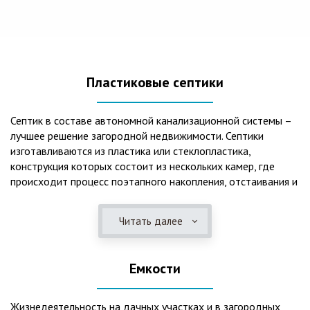
Пластиковые септики
Септик в составе автономной канализационной системы –
лучшее решение загородной недвижимости. Септики
изготавливаются из пластика или стеклопластика,
конструкция которых состоит из нескольких камер, где
происходит процесс поэтапного накопления, отстаивания и
очистки стоков.Септики отличаются следующими
положительными эксплуатационными качествами: 1. Имеют
Читать далее
длительный срок службы, так как не подвержены коррозии.
2. Обладают высокой прочностью – способны
противостоять любому давлению грунта даже в пустом
Емкости
состоянии. 3. Могут эксплуатироваться в любом регионе
России при любых низких температурах. 4. Полностью
герметичны, что дает гарантию по полной безопасности
Жизнедеятельность на дачных участках и в загородных