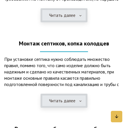
рекомендации в монтажной схеме и паспорте, в
электрической части, надо все же надо иметь
Читать далее
представления о требованиях ПУЭ, ведь не качественный
монтаж может привезти не только к выходу из строя
станции ГБО, но и стать причиной травмы и других более
серьезных последствий. Биологическая очистка сточных
Монтаж септиков, копка колодцев
вод – самый эффективный способ из всех существующих
сегодня. Степень очистки составляет 98%, стопроцентно
ликвидируются неприятные запахи, и на выходе из этого
При установке септика нужно соблюдать множество
оборудования вода может применяться для хозяйственных
правил, помимо того, что само изделие должно быть
нужд и полива огорода, а остатки ила при чистке могут
надежным и сделано из качественных материалов, при
стать эффективным удобрением. Нет необходимости
монтаже основные правила касаются правильно
тратить средства на ассенизаторскую машину. Системы
подготовленной поверхности под канализацию и трубы с
монтируются при минимуме земляных работ, без грязи и
обязательным устройством песчаной подушки и уклона, а
заезда крупной техники, даже при очень высоком уровне
также правильная установка и обратная послойная засыпка.
грунтовых вод. Служат до 50 и более лет при уникальной
Читать далее
Мы установим Вам емкости для фильтрации и отстаивания
простоте обслуживание — раз в 4 месяца или полгода
сточных вод по технологиям, не приводящим к загрязнению
необходимо удалять ил, самостоятельно или с помощью
окружающей среды. Пластиковые септики — надежные
сервисной службы. Станции ГБО подходят и для таких
конструкции со сроком службы до 50 лет и более,
объектов с отсутствующей централизованной