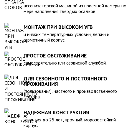
компанией, произведена в полном соответствии с
ассенизаторской машиной из приемной камеры по
действующими стандартами и полностью безопасна в
мере наполнения твердых осадков.
экологическом отношении.
МОНТАЖ ПРИ ВЫСОКОМ УГВ
и низких температурных условий, легкий и
герметичный корпус.
ПРОСТОЕ ОБСЛУЖИВАНИЕ
самостоятельно или сервисной службой.
ДЛЯ СЕЗОННОГО И ПОСТОЯННОГО
ПРОЖИВАНИЯ
(пользования), частного и производственного
сектора.
НАДЕЖНАЯ КОНСТРУКЦИЯ
гарантия до 25 лет, прочный, морозостойкий
корпус.