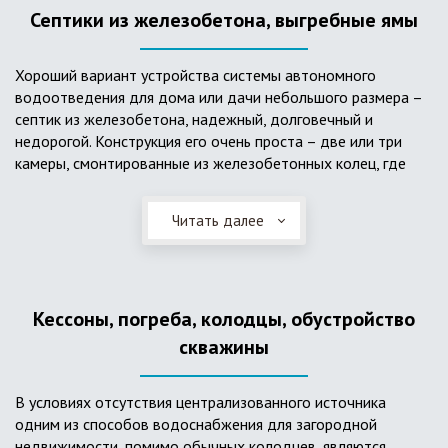
Септики из железобетона, выгребные ямы
Хороший вариант устройства системы автономного
водоотведения для дома или дачи небольшого размера –
септик из железобетона, надежный, долговечный и
недорогой. Конструкция его очень проста – две или три
камеры, смонтированные из железобетонных колец, где
бытовые стоки накапливаются, отстаиваются с
расслоением на фракции, затем фильтруются в почву через
Читать далее
слой дренажа, устроенный из щебня и песка. Для септика
требуется только очищение через определенное время
ассенизаторской службой. Септик работает независимо от
источников энергии, прост в эксплуатации, имеет гораздо
Кессоны, погреба, колодцы, обустройство
большую прочность по сравнению с пластиковыми
конструкциями.
скважины
В условиях отсутствия централизованного источника
одним из способов водоснабжения для загородной
недвижимости, помимо обычных колодцев, являются