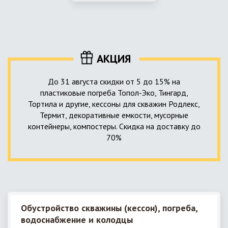
использование КНС – канализационной насосной станции.
монтируемые, при этом надежные и долговечные.
КНС в системе автономной канализации загородного дома
представляет собой высокотехнологичное устройство
небольших размеров, обеспечивающее перекачку стоков
до выгребной ямы, септика или станции ГБО.
АКЦИЯ
До 31 августа скидки от 5 до 15% на
пластиковые погреба Топол-Эко, Тингард,
Тортила и другие, кессоны для скважин Родлекс,
Термит, декоративные емкости, мусорные
контейнеры, компостеры. Скидка на доставку до
70%
Обустройство скважины (кессон), погреба,
водоснабжение и колодцы