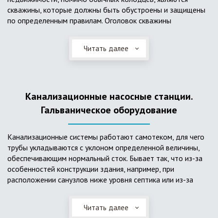
скважины, которые должны быть обустроены и защищены
по определенным правилам. Оголовок скважины
оборудуется запорно-регулирующими устройствами,
насосами, накопительными емкостями для воды, фильтрами
Читать далее
и автоматикой. Все это оборудование способно
подвергаться загрязнению атмосферными и
поверхностными водами, воздействию низкой
температуры и других факторов, которые могут нарушить
Канализационные насосные станции.
его работу в нормальном режиме. Лучшим способом
защиты оборудования является устройство герметичной
Гальваническое оборудование
камеры или кессона, который не только защищает оголовок
скважины от негативных воздействий, но и обеспечивает
Канализационные системы работают самотеком, для чего
удобные условия для обслуживания в любой период года.
трубы укладываются с уклоном определенной величины,
Кессон может быть выполнен из обычных железобетонных
обеспечивающим нормальный сток. Бывает так, что из-за
колец, но только при отсутствии высокого уровня
особенностей конструкции здания, например, при
подземных вод, так как в этом случае затруднительно
расположении санузлов ниже уровня септика или из-за
обеспечить требуемую герметичность. Если имеется
особенностей рельефа участка, невозможно обеспечить
высокий УГВ, рационально использовать для устройства
устройство самотечной канализационной системы.
кессона специальные конструкции из пластика, имеющие
Читать далее
Единственное решение в таком случае – это
достаточную герметичность, недорогие, легко