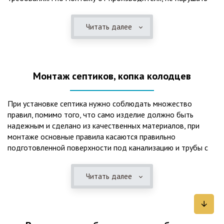
рекомендации в монтажной схеме и паспорте, в
электрической части, надо все же надо иметь
Читать далее
представления о требованиях ПУЭ, ведь не качественный
монтаж может привезти не только к выходу из строя
станции ГБО, но и стать причиной травмы и других более
серьезных последствий. Биологическая очистка сточных
Монтаж септиков, копка колодцев
вод – самый эффективный способ из всех существующих
сегодня. Степень очистки составляет 98%, стопроцентно
ликвидируются неприятные запахи, и на выходе из этого
При установке септика нужно соблюдать множество
оборудования вода может применяться для хозяйственных
правил, помимо того, что само изделие должно быть
нужд и полива огорода, а остатки ила при чистке могут
надежным и сделано из качественных материалов, при
стать эффективным удобрением. Нет необходимости
монтаже основные правила касаются правильно
тратить средства на ассенизаторскую машину. Системы
подготовленной поверхности под канализацию и трубы с
монтируются при минимуме земляных работ, без грязи и
обязательным устройством песчаной подушки и уклона, а
заезда крупной техники, даже при очень высоком уровне
также правильная установка и обратная послойная засыпка.
грунтовых вод. Служат до 50 и более лет при уникальной
Читать далее
Мы установим Вам емкости для фильтрации и отстаивания
простоте обслуживание — раз в 4 месяца или полгода
сточных вод по технологиям, не приводящим к загрязнению
необходимо удалять ил, самостоятельно или с помощью
окружающей среды. Пластиковые септики — надежные
сервисной службы. Станции ГБО подходят и для таких
конструкции со сроком службы до 50 лет и более,
объектов с отсутствующей централизованной