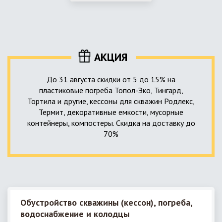
использование КНС – канализационной насосной станции.
монтируемые, при этом надежные и долговечные.
КНС в системе автономной канализации загородного дома
представляет собой высокотехнологичное устройство
небольших размеров, обеспечивающее перекачку стоков
до выгребной ямы, септика или станции ГБО.
АКЦИЯ
До 31 августа скидки от 5 до 15% на
пластиковые погреба Топол-Эко, Тингард,
Тортила и другие, кессоны для скважин Родлекс,
Термит, декоративные емкости, мусорные
контейнеры, компостеры. Скидка на доставку до
70%
Обустройство скважины (кессон), погреба,
водоснабжение и колодцы