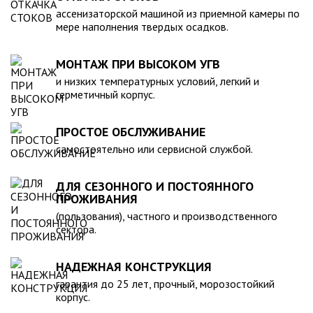
компанией, произведена в полном соответствии с
ассенизаторской машиной из приемной камеры по
действующими стандартами и полностью безопасна в
мере наполнения твердых осадков.
экологическом отношении.
МОНТАЖ ПРИ ВЫСОКОМ УГВ
и низких температурных условий, легкий и
герметичный корпус.
ПРОСТОЕ ОБСЛУЖИВАНИЕ
самостоятельно или сервисной службой.
ДЛЯ СЕЗОННОГО И ПОСТОЯННОГО
ПРОЖИВАНИЯ
(пользования), частного и производственного
сектора.
НАДЕЖНАЯ КОНСТРУКЦИЯ
гарантия до 25 лет, прочный, морозостойкий
корпус.