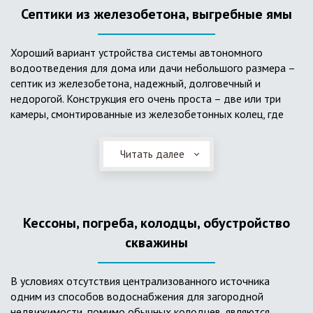
Септики из железобетона, выгребные ямы
Хороший вариант устройства системы автономного
водоотведения для дома или дачи небольшого размера –
септик из железобетона, надежный, долговечный и
недорогой. Конструкция его очень проста – две или три
камеры, смонтированные из железобетонных колец, где
бытовые стоки накапливаются, отстаиваются с
расслоением на фракции, затем фильтруются в почву через
Читать далее
слой дренажа, устроенный из щебня и песка. Для септика
требуется только очищение через определенное время
ассенизаторской службой. Септик работает независимо от
источников энергии, прост в эксплуатации, имеет гораздо
Кессоны, погреба, колодцы, обустройство
большую прочность по сравнению с пластиковыми
конструкциями.
скважины
В условиях отсутствия централизованного источника
одним из способов водоснабжения для загородной
недвижимости, помимо обычных колодцев, являются