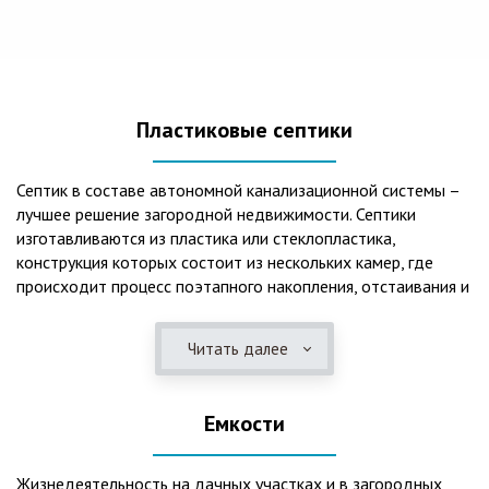
Пластиковые септики
Септик в составе автономной канализационной системы –
лучшее решение загородной недвижимости. Септики
изготавливаются из пластика или стеклопластика,
конструкция которых состоит из нескольких камер, где
происходит процесс поэтапного накопления, отстаивания и
очистки стоков.Септики отличаются следующими
положительными эксплуатационными качествами: 1. Имеют
Читать далее
длительный срок службы, так как не подвержены коррозии.
2. Обладают высокой прочностью – способны
противостоять любому давлению грунта даже в пустом
Емкости
состоянии. 3. Могут эксплуатироваться в любом регионе
России при любых низких температурах. 4. Полностью
герметичны, что дает гарантию по полной безопасности
Жизнедеятельность на дачных участках и в загородных