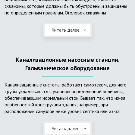
скважины, которые должны быть обустроены и защищены
по определенным правилам. Оголовок скважины
оборудуется запорно-регулирующими устройствами,
насосами, накопительными емкостями для воды, фильтрами
Читать далее
и автоматикой. Все это оборудование способно
подвергаться загрязнению атмосферными и
поверхностными водами, воздействию низкой
температуры и других факторов, которые могут нарушить
Канализационные насосные станции.
его работу в нормальном режиме. Лучшим способом
защиты оборудования является устройство герметичной
Гальваническое оборудование
камеры или кессона, который не только защищает оголовок
скважины от негативных воздействий, но и обеспечивает
Канализационные системы работают самотеком, для чего
удобные условия для обслуживания в любой период года.
трубы укладываются с уклоном определенной величины,
Кессон может быть выполнен из обычных железобетонных
обеспечивающим нормальный сток. Бывает так, что из-за
колец, но только при отсутствии высокого уровня
особенностей конструкции здания, например, при
подземных вод, так как в этом случае затруднительно
расположении санузлов ниже уровня септика или из-за
обеспечить требуемую герметичность. Если имеется
особенностей рельефа участка, невозможно обеспечить
высокий УГВ, рационально использовать для устройства
устройство самотечной канализационной системы.
кессона специальные конструкции из пластика, имеющие
Читать далее
Единственное решение в таком случае – это
достаточную герметичность, недорогие, легко