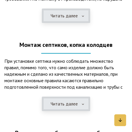
рекомендации в монтажной схеме и паспорте, в
электрической части, надо все же надо иметь
Читать далее
представления о требованиях ПУЭ, ведь не качественный
монтаж может привезти не только к выходу из строя
станции ГБО, но и стать причиной травмы и других более
серьезных последствий. Биологическая очистка сточных
Монтаж септиков, копка колодцев
вод – самый эффективный способ из всех существующих
сегодня. Степень очистки составляет 98%, стопроцентно
ликвидируются неприятные запахи, и на выходе из этого
При установке септика нужно соблюдать множество
оборудования вода может применяться для хозяйственных
правил, помимо того, что само изделие должно быть
нужд и полива огорода, а остатки ила при чистке могут
надежным и сделано из качественных материалов, при
стать эффективным удобрением. Нет необходимости
монтаже основные правила касаются правильно
тратить средства на ассенизаторскую машину. Системы
подготовленной поверхности под канализацию и трубы с
монтируются при минимуме земляных работ, без грязи и
обязательным устройством песчаной подушки и уклона, а
заезда крупной техники, даже при очень высоком уровне
также правильная установка и обратная послойная засыпка.
грунтовых вод. Служат до 50 и более лет при уникальной
Читать далее
Мы установим Вам емкости для фильтрации и отстаивания
простоте обслуживание — раз в 4 месяца или полгода
сточных вод по технологиям, не приводящим к загрязнению
необходимо удалять ил, самостоятельно или с помощью
окружающей среды. Пластиковые септики — надежные
сервисной службы. Станции ГБО подходят и для таких
конструкции со сроком службы до 50 лет и более,
объектов с отсутствующей централизованной