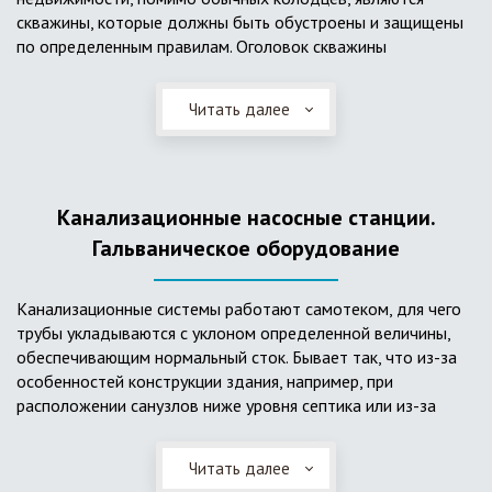
скважины, которые должны быть обустроены и защищены
по определенным правилам. Оголовок скважины
оборудуется запорно-регулирующими устройствами,
насосами, накопительными емкостями для воды, фильтрами
Читать далее
и автоматикой. Все это оборудование способно
подвергаться загрязнению атмосферными и
поверхностными водами, воздействию низкой
температуры и других факторов, которые могут нарушить
Канализационные насосные станции.
его работу в нормальном режиме. Лучшим способом
защиты оборудования является устройство герметичной
Гальваническое оборудование
камеры или кессона, который не только защищает оголовок
скважины от негативных воздействий, но и обеспечивает
Канализационные системы работают самотеком, для чего
удобные условия для обслуживания в любой период года.
трубы укладываются с уклоном определенной величины,
Кессон может быть выполнен из обычных железобетонных
обеспечивающим нормальный сток. Бывает так, что из-за
колец, но только при отсутствии высокого уровня
особенностей конструкции здания, например, при
подземных вод, так как в этом случае затруднительно
расположении санузлов ниже уровня септика или из-за
обеспечить требуемую герметичность. Если имеется
особенностей рельефа участка, невозможно обеспечить
высокий УГВ, рационально использовать для устройства
устройство самотечной канализационной системы.
кессона специальные конструкции из пластика, имеющие
Читать далее
Единственное решение в таком случае – это
достаточную герметичность, недорогие, легко