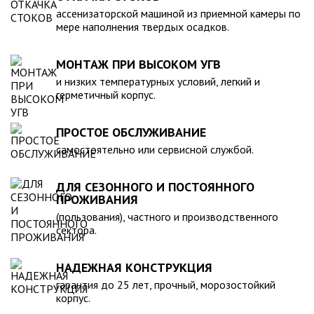
компанией, произведена в полном соответствии с
ассенизаторской машиной из приемной камеры по
действующими стандартами и полностью безопасна в
мере наполнения твердых осадков.
экологическом отношении.
МОНТАЖ ПРИ ВЫСОКОМ УГВ
и низких температурных условий, легкий и
герметичный корпус.
ПРОСТОЕ ОБСЛУЖИВАНИЕ
самостоятельно или сервисной службой.
ДЛЯ СЕЗОННОГО И ПОСТОЯННОГО
ПРОЖИВАНИЯ
(пользования), частного и производственного
сектора.
НАДЕЖНАЯ КОНСТРУКЦИЯ
гарантия до 25 лет, прочный, морозостойкий
корпус.