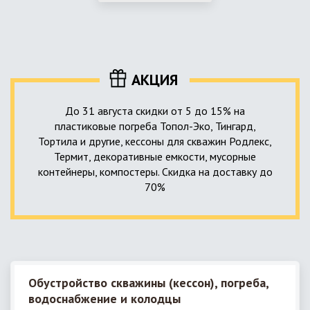
использование КНС – канализационной насосной станции.
монтируемые, при этом надежные и долговечные.
КНС в системе автономной канализации загородного дома
представляет собой высокотехнологичное устройство
небольших размеров, обеспечивающее перекачку стоков
до выгребной ямы, септика или станции ГБО.
АКЦИЯ
До 31 августа скидки от 5 до 15% на
пластиковые погреба Топол-Эко, Тингард,
Тортила и другие, кессоны для скважин Родлекс,
Термит, декоративные емкости, мусорные
контейнеры, компостеры. Скидка на доставку до
70%
Обустройство скважины (кессон), погреба,
водоснабжение и колодцы