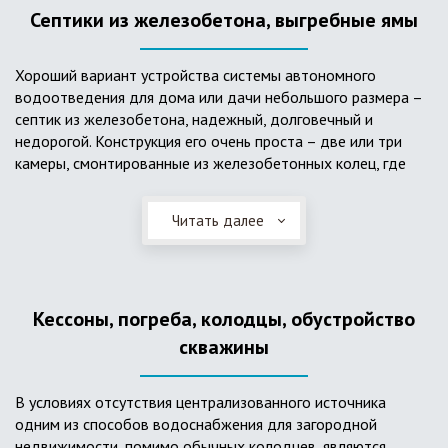
Септики из железобетона, выгребные ямы
Хороший вариант устройства системы автономного
водоотведения для дома или дачи небольшого размера –
септик из железобетона, надежный, долговечный и
недорогой. Конструкция его очень проста – две или три
камеры, смонтированные из железобетонных колец, где
бытовые стоки накапливаются, отстаиваются с
расслоением на фракции, затем фильтруются в почву через
Читать далее
слой дренажа, устроенный из щебня и песка. Для септика
требуется только очищение через определенное время
ассенизаторской службой. Септик работает независимо от
источников энергии, прост в эксплуатации, имеет гораздо
Кессоны, погреба, колодцы, обустройство
большую прочность по сравнению с пластиковыми
конструкциями.
скважины
В условиях отсутствия централизованного источника
одним из способов водоснабжения для загородной
недвижимости, помимо обычных колодцев, являются