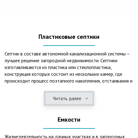
Пластиковые септики
Септик в составе автономной канализационной системы –
лучшее решение загородной недвижимости. Септики
изготавливаются из пластика или стеклопластика,
конструкция которых состоит из нескольких камер, где
происходит процесс поэтапного накопления, отстаивания и
очистки стоков.Септики отличаются следующими
положительными эксплуатационными качествами: 1. Имеют
Читать далее
длительный срок службы, так как не подвержены коррозии.
2. Обладают высокой прочностью – способны
противостоять любому давлению грунта даже в пустом
Емкости
состоянии. 3. Могут эксплуатироваться в любом регионе
России при любых низких температурах. 4. Полностью
герметичны, что дает гарантию по полной безопасности
Жизнедеятельность на дачных участках и в загородных