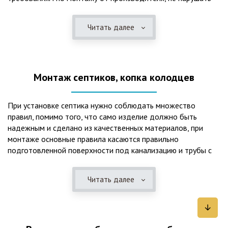
рекомендации в монтажной схеме и паспорте, в
электрической части, надо все же надо иметь
Читать далее
представления о требованиях ПУЭ, ведь не качественный
монтаж может привезти не только к выходу из строя
станции ГБО, но и стать причиной травмы и других более
серьезных последствий. Биологическая очистка сточных
Монтаж септиков, копка колодцев
вод – самый эффективный способ из всех существующих
сегодня. Степень очистки составляет 98%, стопроцентно
ликвидируются неприятные запахи, и на выходе из этого
При установке септика нужно соблюдать множество
оборудования вода может применяться для хозяйственных
правил, помимо того, что само изделие должно быть
нужд и полива огорода, а остатки ила при чистке могут
надежным и сделано из качественных материалов, при
стать эффективным удобрением. Нет необходимости
монтаже основные правила касаются правильно
тратить средства на ассенизаторскую машину. Системы
подготовленной поверхности под канализацию и трубы с
монтируются при минимуме земляных работ, без грязи и
обязательным устройством песчаной подушки и уклона, а
заезда крупной техники, даже при очень высоком уровне
также правильная установка и обратная послойная засыпка.
грунтовых вод. Служат до 50 и более лет при уникальной
Читать далее
Мы установим Вам емкости для фильтрации и отстаивания
простоте обслуживание — раз в 4 месяца или полгода
сточных вод по технологиям, не приводящим к загрязнению
необходимо удалять ил, самостоятельно или с помощью
окружающей среды. Пластиковые септики — надежные
сервисной службы. Станции ГБО подходят и для таких
конструкции со сроком службы до 50 лет и более,
объектов с отсутствующей централизованной