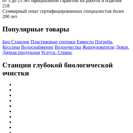
от 5 до 25 лет официальной гарантии на работы и изделия
218
Суммарный опыт сертифицированных специалистов более
200 лет
Популярные товары
Био Станции
Пластиковые септики
Емкости
Погреба.
Кессоны
Водоснабжение
Водоочистка
Жироуловители
Декор.
Дачная продукция
Услуги. Сервис
Станции глубокой биологической
очистки