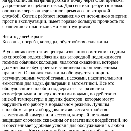
на фракции, затем фильтруются в почву через слой дренажа,
устроенный из щебня и песка. Для септика требуется только
очищение через определенное время ассенизаторской
службой. Септик работает независимо от источников энергии,
прост в эксплуатации, имеет гораздо большую прочность по
сравнению с пластиковыми конструкциями.
Читать далее
Скрыть
Кессоны, погреба, колодцы, обустройство скважины
В условиях отсутствия централизованного источника одним
из способов водоснабжения для загородной недвижимости,
помимо обычных колодцев, являются скважины, которые
должны быть обустроены и защищены по определенным
правилам. Оголовок скважины оборудуется запорно-
регулирующими устройствами, насосами, накопительными
емкостями для воды, фильтрами и автоматикой. Все это
оборудование способно подвергаться загрязнению
атмосферными и поверхностными водами, воздействию
низкой температуры и других факторов, которые могут
нарушить его работу в нормальном режиме. Лучшим
способом защиты оборудования является устройство
герметичной камеры или кессона, который не только
защищает оголовок скважины от негативных воздействий, но
и обеспечивает удобные условия для обслуживания в любой
период года. Кессон может быть выполнен из обычных