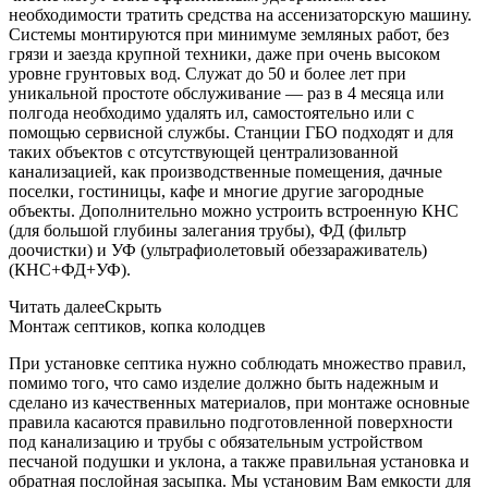
необходимости тратить средства на ассенизаторскую машину.
Системы монтируются при минимуме земляных работ, без
грязи и заезда крупной техники, даже при очень высоком
уровне грунтовых вод. Служат до 50 и более лет при
уникальной простоте обслуживание — раз в 4 месяца или
полгода необходимо удалять ил, самостоятельно или с
помощью сервисной службы. Станции ГБО подходят и для
таких объектов с отсутствующей централизованной
канализацией, как производственные помещения, дачные
поселки, гостиницы, кафе и многие другие загородные
объекты. Дополнительно можно устроить встроенную КНС
(для большой глубины залегания трубы), ФД (фильтр
доочистки) и УФ (ультрафиолетовый обеззараживатель)
(КНС+ФД+УФ).
Читать далее
Скрыть
Монтаж септиков, копка колодцев
При установке септика нужно соблюдать множество правил,
помимо того, что само изделие должно быть надежным и
сделано из качественных материалов, при монтаже основные
правила касаются правильно подготовленной поверхности
под канализацию и трубы с обязательным устройством
песчаной подушки и уклона, а также правильная установка и
обратная послойная засыпка. Мы установим Вам емкости для