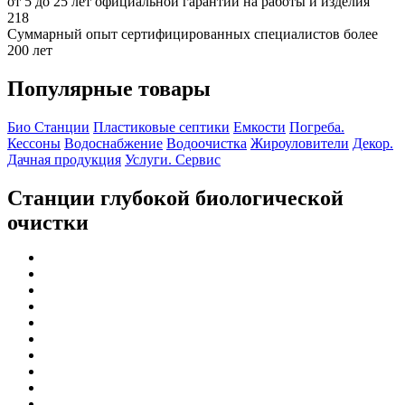
от 5 до 25 лет официальной гарантии на работы и изделия
218
Суммарный опыт сертифицированных специалистов более
200 лет
Популярные товары
Био Станции
Пластиковые септики
Емкости
Погреба.
Кессоны
Водоснабжение
Водоочистка
Жироуловители
Декор.
Дачная продукция
Услуги. Сервис
Станции глубокой биологической
очистки