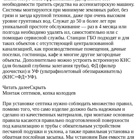
необходимости тратить средства на ассенизаторскую машину.
Системы монтируются при минимуме земляных работ, без
грязи и заезда крупной техники, даже при очень высоком
уровне грунтовых вод. Служат до 50 и более лет при
уникальной простоте обслуживание — раз в 4 месяца или
полгода необходимо удалять ил, самостоятельно или с
помощью сервисной службы. Станции ГБО подходят и для
таких объектов с отсутствующей централизованной
канализацией, как производственные помещения, дачные
поселки, гостиницы, кафе и многие другие загородные
объекты. Дополнительно можно устроить встроенную КНС
(для большой глубины залегания трубы), ФД (фильтр
доочистки) и УФ (ультрафиолетовый обеззараживатель)
(КНС+ФД+УФ).
Читать далее
Скрыть
Монтаж септиков, копка колодцев
При установке септика нужно соблюдать множество правил,
помимо того, что само изделие должно быть надежным и
сделано из качественных материалов, при монтаже основные
правила касаются правильно подготовленной поверхности
под канализацию и трубы с обязательным устройством
песчаной подушки и уклона, а также правильная установка и
обратная послойная засыпка. Мы установим Вам емкости для