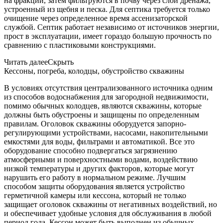
на фракции, затем фильтруются в почву через слой дренажа,
устроенный из щебня и песка. Для септика требуется только
очищение через определенное время ассенизаторской
службой. Септик работает независимо от источников энергии,
прост в эксплуатации, имеет гораздо большую прочность по
сравнению с пластиковыми конструкциями.
Читать далее
Скрыть
Кессоны, погреба, колодцы, обустройство скважины
В условиях отсутствия централизованного источника одним
из способов водоснабжения для загородной недвижимости,
помимо обычных колодцев, являются скважины, которые
должны быть обустроены и защищены по определенным
правилам. Оголовок скважины оборудуется запорно-
регулирующими устройствами, насосами, накопительными
емкостями для воды, фильтрами и автоматикой. Все это
оборудование способно подвергаться загрязнению
атмосферными и поверхностными водами, воздействию
низкой температуры и других факторов, которые могут
нарушить его работу в нормальном режиме. Лучшим
способом защиты оборудования является устройство
герметичной камеры или кессона, который не только
защищает оголовок скважины от негативных воздействий, но
и обеспечивает удобные условия для обслуживания в любой
период года. Кессон может быть выполнен из обычных