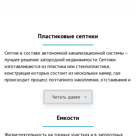
Пластиковые септики
Септик в составе автономной канализационной системы –
лучшее решение загородной недвижимости. Септики
изготавливаются из пластика или стеклопластика,
конструкция которых состоит из нескольких камер, где
происходит процесс поэтапного накопления, отстаивания и
очистки стоков.Септики отличаются следующими
положительными эксплуатационными качествами: 1. Имеют
Читать далее
длительный срок службы, так как не подвержены коррозии.
2. Обладают высокой прочностью – способны
противостоять любому давлению грунта даже в пустом
Емкости
состоянии. 3. Могут эксплуатироваться в любом регионе
России при любых низких температурах. 4. Полностью
герметичны, что дает гарантию по полной безопасности
Жизнедеятельность на дачных участках и в загородных