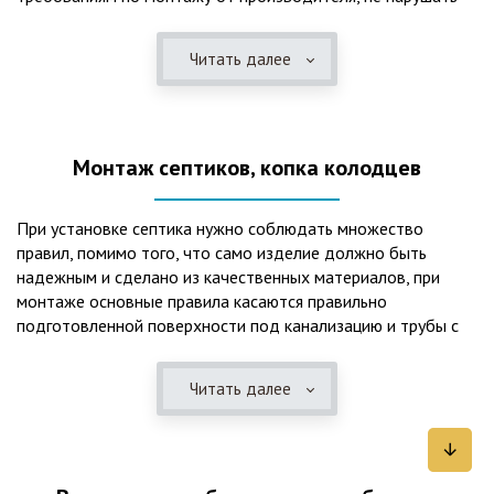
рекомендации в монтажной схеме и паспорте, в
электрической части, надо все же надо иметь
Читать далее
представления о требованиях ПУЭ, ведь не качественный
монтаж может привезти не только к выходу из строя
станции ГБО, но и стать причиной травмы и других более
серьезных последствий. Биологическая очистка сточных
Монтаж септиков, копка колодцев
вод – самый эффективный способ из всех существующих
сегодня. Степень очистки составляет 98%, стопроцентно
ликвидируются неприятные запахи, и на выходе из этого
При установке септика нужно соблюдать множество
оборудования вода может применяться для хозяйственных
правил, помимо того, что само изделие должно быть
нужд и полива огорода, а остатки ила при чистке могут
надежным и сделано из качественных материалов, при
стать эффективным удобрением. Нет необходимости
монтаже основные правила касаются правильно
тратить средства на ассенизаторскую машину. Системы
подготовленной поверхности под канализацию и трубы с
монтируются при минимуме земляных работ, без грязи и
обязательным устройством песчаной подушки и уклона, а
заезда крупной техники, даже при очень высоком уровне
также правильная установка и обратная послойная засыпка.
грунтовых вод. Служат до 50 и более лет при уникальной
Читать далее
Мы установим Вам емкости для фильтрации и отстаивания
простоте обслуживание — раз в 4 месяца или полгода
сточных вод по технологиям, не приводящим к загрязнению
необходимо удалять ил, самостоятельно или с помощью
окружающей среды. Пластиковые септики — надежные
сервисной службы. Станции ГБО подходят и для таких
конструкции со сроком службы до 50 лет и более,
объектов с отсутствующей централизованной