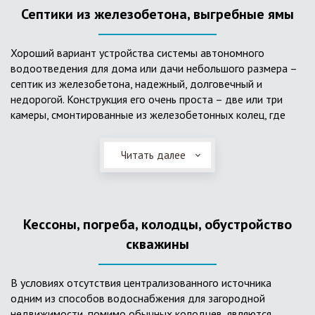
Септики из железобетона, выгребные ямы
Хороший вариант устройства системы автономного
водоотведения для дома или дачи небольшого размера –
септик из железобетона, надежный, долговечный и
недорогой. Конструкция его очень проста – две или три
камеры, смонтированные из железобетонных колец, где
бытовые стоки накапливаются, отстаиваются с
расслоением на фракции, затем фильтруются в почву через
Читать далее
слой дренажа, устроенный из щебня и песка. Для септика
требуется только очищение через определенное время
ассенизаторской службой. Септик работает независимо от
источников энергии, прост в эксплуатации, имеет гораздо
Кессоны, погреба, колодцы, обустройство
большую прочность по сравнению с пластиковыми
конструкциями.
скважины
В условиях отсутствия централизованного источника
одним из способов водоснабжения для загородной
недвижимости, помимо обычных колодцев, являются