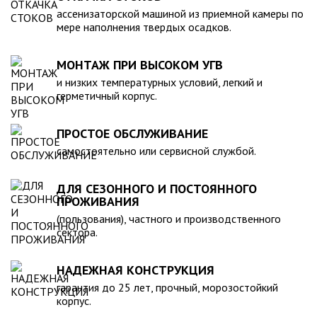
компанией, произведена в полном соответствии с
ассенизаторской машиной из приемной камеры по
действующими стандартами и полностью безопасна в
мере наполнения твердых осадков.
экологическом отношении.
МОНТАЖ ПРИ ВЫСОКОМ УГВ
и низких температурных условий, легкий и
герметичный корпус.
ПРОСТОЕ ОБСЛУЖИВАНИЕ
самостоятельно или сервисной службой.
ДЛЯ СЕЗОННОГО И ПОСТОЯННОГО
ПРОЖИВАНИЯ
(пользования), частного и производственного
сектора.
НАДЕЖНАЯ КОНСТРУКЦИЯ
гарантия до 25 лет, прочный, морозостойкий
корпус.