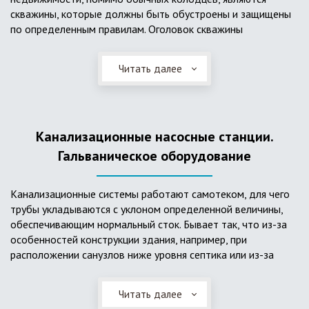
скважины, которые должны быть обустроены и защищены
по определенным правилам. Оголовок скважины
оборудуется запорно-регулирующими устройствами,
насосами, накопительными емкостями для воды, фильтрами
Читать далее
и автоматикой. Все это оборудование способно
подвергаться загрязнению атмосферными и
поверхностными водами, воздействию низкой
температуры и других факторов, которые могут нарушить
Канализационные насосные станции.
его работу в нормальном режиме. Лучшим способом
защиты оборудования является устройство герметичной
Гальваническое оборудование
камеры или кессона, который не только защищает оголовок
скважины от негативных воздействий, но и обеспечивает
Канализационные системы работают самотеком, для чего
удобные условия для обслуживания в любой период года.
трубы укладываются с уклоном определенной величины,
Кессон может быть выполнен из обычных железобетонных
обеспечивающим нормальный сток. Бывает так, что из-за
колец, но только при отсутствии высокого уровня
особенностей конструкции здания, например, при
подземных вод, так как в этом случае затруднительно
расположении санузлов ниже уровня септика или из-за
обеспечить требуемую герметичность. Если имеется
особенностей рельефа участка, невозможно обеспечить
высокий УГВ, рационально использовать для устройства
устройство самотечной канализационной системы.
кессона специальные конструкции из пластика, имеющие
Читать далее
Единственное решение в таком случае – это
достаточную герметичность, недорогие, легко