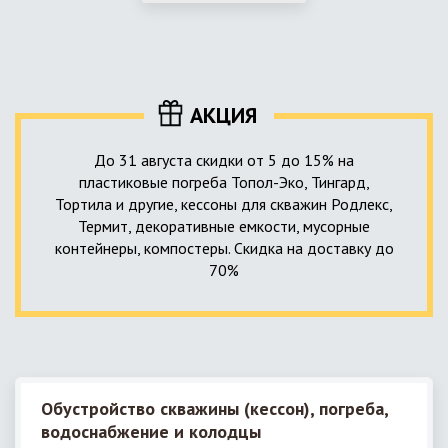
использование КНС – канализационной насосной станции.
монтируемые, при этом надежные и долговечные.
КНС в системе автономной канализации загородного дома
представляет собой высокотехнологичное устройство
небольших размеров, обеспечивающее перекачку стоков
до выгребной ямы, септика или станции ГБО.
АКЦИЯ
До 31 августа скидки от 5 до 15% на
пластиковые погреба Топол-Эко, Тингард,
Тортила и другие, кессоны для скважин Родлекс,
Термит, декоративные емкости, мусорные
контейнеры, компостеры. Скидка на доставку до
70%
Обустройство скважины (кессон), погреба,
водоснабжение и колодцы