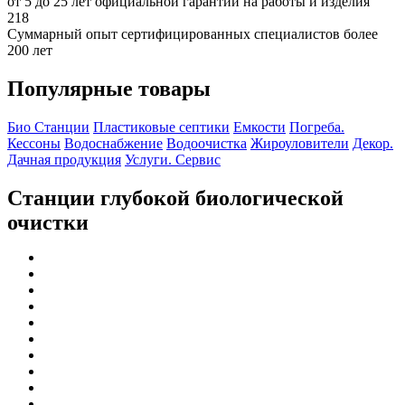
от 5 до 25 лет официальной гарантии на работы и изделия
218
Суммарный опыт сертифицированных специалистов более
200 лет
Популярные товары
Био Станции
Пластиковые септики
Емкости
Погреба.
Кессоны
Водоснабжение
Водоочистка
Жироуловители
Декор.
Дачная продукция
Услуги. Сервис
Станции глубокой биологической
очистки