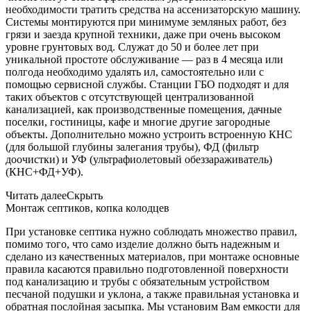
необходимости тратить средства на ассенизаторскую машину.
Системы монтируются при минимуме земляных работ, без
грязи и заезда крупной техники, даже при очень высоком
уровне грунтовых вод. Служат до 50 и более лет при
уникальной простоте обслуживание — раз в 4 месяца или
полгода необходимо удалять ил, самостоятельно или с
помощью сервисной службы. Станции ГБО подходят и для
таких объектов с отсутствующей централизованной
канализацией, как производственные помещения, дачные
поселки, гостиницы, кафе и многие другие загородные
объекты. Дополнительно можно устроить встроенную КНС
(для большой глубины залегания трубы), ФД (фильтр
доочистки) и УФ (ультрафиолетовый обеззараживатель)
(КНС+ФД+УФ).
Читать далее
Скрыть
Монтаж септиков, копка колодцев
При установке септика нужно соблюдать множество правил,
помимо того, что само изделие должно быть надежным и
сделано из качественных материалов, при монтаже основные
правила касаются правильно подготовленной поверхности
под канализацию и трубы с обязательным устройством
песчаной подушки и уклона, а также правильная установка и
обратная послойная засыпка. Мы установим Вам емкости для