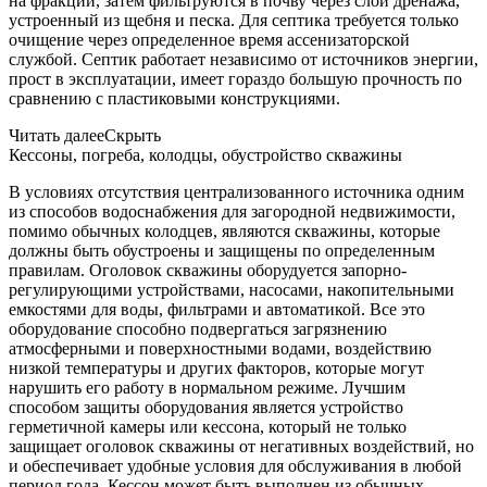
на фракции, затем фильтруются в почву через слой дренажа,
устроенный из щебня и песка. Для септика требуется только
очищение через определенное время ассенизаторской
службой. Септик работает независимо от источников энергии,
прост в эксплуатации, имеет гораздо большую прочность по
сравнению с пластиковыми конструкциями.
Читать далее
Скрыть
Кессоны, погреба, колодцы, обустройство скважины
В условиях отсутствия централизованного источника одним
из способов водоснабжения для загородной недвижимости,
помимо обычных колодцев, являются скважины, которые
должны быть обустроены и защищены по определенным
правилам. Оголовок скважины оборудуется запорно-
регулирующими устройствами, насосами, накопительными
емкостями для воды, фильтрами и автоматикой. Все это
оборудование способно подвергаться загрязнению
атмосферными и поверхностными водами, воздействию
низкой температуры и других факторов, которые могут
нарушить его работу в нормальном режиме. Лучшим
способом защиты оборудования является устройство
герметичной камеры или кессона, который не только
защищает оголовок скважины от негативных воздействий, но
и обеспечивает удобные условия для обслуживания в любой
период года. Кессон может быть выполнен из обычных