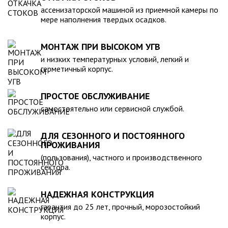
компанией, произведена в полном соответствии с
ассенизаторской машиной из приемной камеры по
действующими стандартами и полностью безопасна в
мере наполнения твердых осадков.
экологическом отношении.
МОНТАЖ ПРИ ВЫСОКОМ УГВ
и низких температурных условий, легкий и
герметичный корпус.
ПРОСТОЕ ОБСЛУЖИВАНИЕ
самостоятельно или сервисной службой.
ДЛЯ СЕЗОННОГО И ПОСТОЯННОГО
ПРОЖИВАНИЯ
(пользования), частного и производственного
сектора.
НАДЕЖНАЯ КОНСТРУКЦИЯ
гарантия до 25 лет, прочный, морозостойкий
корпус.