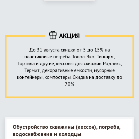
использование КНС – канализационной насосной станции.
монтируемые, при этом надежные и долговечные.
КНС в системе автономной канализации загородного дома
представляет собой высокотехнологичное устройство
небольших размеров, обеспечивающее перекачку стоков
до выгребной ямы, септика или станции ГБО.
АКЦИЯ
До 31 августа скидки от 5 до 15% на
пластиковые погреба Топол-Эко, Тингард,
Тортила и другие, кессоны для скважин Родлекс,
Термит, декоративные емкости, мусорные
контейнеры, компостеры. Скидка на доставку до
70%
Обустройство скважины (кессон), погреба,
водоснабжение и колодцы