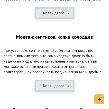
рекомендации в монтажной схеме и паспорте, в
электрической части, надо все же надо иметь
Читать далее
представления о требованиях ПУЭ, ведь не качественный
монтаж может привезти не только к выходу из строя
станции ГБО, но и стать причиной травмы и других более
серьезных последствий. Биологическая очистка сточных
Монтаж септиков, копка колодцев
вод – самый эффективный способ из всех существующих
сегодня. Степень очистки составляет 98%, стопроцентно
ликвидируются неприятные запахи, и на выходе из этого
При установке септика нужно соблюдать множество
оборудования вода может применяться для хозяйственных
правил, помимо того, что само изделие должно быть
нужд и полива огорода, а остатки ила при чистке могут
надежным и сделано из качественных материалов, при
стать эффективным удобрением. Нет необходимости
монтаже основные правила касаются правильно
тратить средства на ассенизаторскую машину. Системы
подготовленной поверхности под канализацию и трубы с
монтируются при минимуме земляных работ, без грязи и
обязательным устройством песчаной подушки и уклона, а
заезда крупной техники, даже при очень высоком уровне
также правильная установка и обратная послойная засыпка.
грунтовых вод. Служат до 50 и более лет при уникальной
Читать далее
Мы установим Вам емкости для фильтрации и отстаивания
простоте обслуживание — раз в 4 месяца или полгода
сточных вод по технологиям, не приводящим к загрязнению
необходимо удалять ил, самостоятельно или с помощью
окружающей среды. Пластиковые септики — надежные
сервисной службы. Станции ГБО подходят и для таких
конструкции со сроком службы до 50 лет и более,
объектов с отсутствующей централизованной