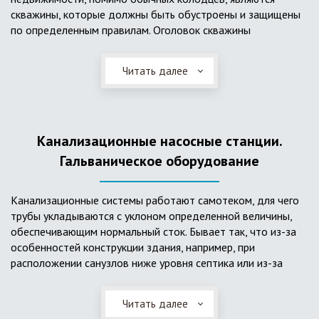
скважины, которые должны быть обустроены и защищены
по определенным правилам. Оголовок скважины
оборудуется запорно-регулирующими устройствами,
насосами, накопительными емкостями для воды, фильтрами
Читать далее
и автоматикой. Все это оборудование способно
подвергаться загрязнению атмосферными и
поверхностными водами, воздействию низкой
температуры и других факторов, которые могут нарушить
Канализационные насосные станции.
его работу в нормальном режиме. Лучшим способом
защиты оборудования является устройство герметичной
Гальваническое оборудование
камеры или кессона, который не только защищает оголовок
скважины от негативных воздействий, но и обеспечивает
Канализационные системы работают самотеком, для чего
удобные условия для обслуживания в любой период года.
трубы укладываются с уклоном определенной величины,
Кессон может быть выполнен из обычных железобетонных
обеспечивающим нормальный сток. Бывает так, что из-за
колец, но только при отсутствии высокого уровня
особенностей конструкции здания, например, при
подземных вод, так как в этом случае затруднительно
расположении санузлов ниже уровня септика или из-за
обеспечить требуемую герметичность. Если имеется
особенностей рельефа участка, невозможно обеспечить
высокий УГВ, рационально использовать для устройства
устройство самотечной канализационной системы.
кессона специальные конструкции из пластика, имеющие
Читать далее
Единственное решение в таком случае – это
достаточную герметичность, недорогие, легко