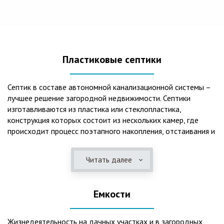
Пластиковые септики
Септик в составе автономной канализационной системы –
лучшее решение загородной недвижимости. Септики
изготавливаются из пластика или стеклопластика,
конструкция которых состоит из нескольких камер, где
происходит процесс поэтапного накопления, отстаивания и
очистки стоков.Септики отличаются следующими
положительными эксплуатационными качествами: 1. Имеют
Читать далее
длительный срок службы, так как не подвержены коррозии.
2. Обладают высокой прочностью – способны
противостоять любому давлению грунта даже в пустом
Емкости
состоянии. 3. Могут эксплуатироваться в любом регионе
России при любых низких температурах. 4. Полностью
герметичны, что дает гарантию по полной безопасности
Жизнедеятельность на дачных участках и в загородных