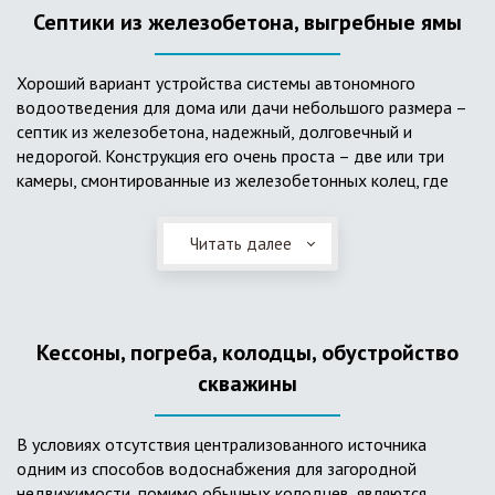
Септики из железобетона, выгребные ямы
Хороший вариант устройства системы автономного
водоотведения для дома или дачи небольшого размера –
септик из железобетона, надежный, долговечный и
недорогой. Конструкция его очень проста – две или три
камеры, смонтированные из железобетонных колец, где
бытовые стоки накапливаются, отстаиваются с
расслоением на фракции, затем фильтруются в почву через
Читать далее
слой дренажа, устроенный из щебня и песка. Для септика
требуется только очищение через определенное время
ассенизаторской службой. Септик работает независимо от
источников энергии, прост в эксплуатации, имеет гораздо
Кессоны, погреба, колодцы, обустройство
большую прочность по сравнению с пластиковыми
конструкциями.
скважины
В условиях отсутствия централизованного источника
одним из способов водоснабжения для загородной
недвижимости, помимо обычных колодцев, являются