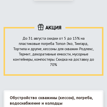
использование КНС – канализационной насосной станции.
монтируемые, при этом надежные и долговечные.
КНС в системе автономной канализации загородного дома
представляет собой высокотехнологичное устройство
небольших размеров, обеспечивающее перекачку стоков
до выгребной ямы, септика или станции ГБО.
АКЦИЯ
До 31 августа скидки от 5 до 15% на
пластиковые погреба Топол-Эко, Тингард,
Тортила и другие, кессоны для скважин Родлекс,
Термит, декоративные емкости, мусорные
контейнеры, компостеры. Скидка на доставку до
70%
Обустройство скважины (кессон), погреба,
водоснабжение и колодцы