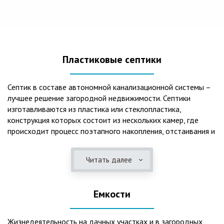
Пластиковые септики
Септик в составе автономной канализационной системы –
лучшее решение загородной недвижимости. Септики
изготавливаются из пластика или стеклопластика,
конструкция которых состоит из нескольких камер, где
происходит процесс поэтапного накопления, отстаивания и
очистки стоков.Септики отличаются следующими
положительными эксплуатационными качествами: 1. Имеют
Читать далее
длительный срок службы, так как не подвержены коррозии.
2. Обладают высокой прочностью – способны
противостоять любому давлению грунта даже в пустом
Емкости
состоянии. 3. Могут эксплуатироваться в любом регионе
России при любых низких температурах. 4. Полностью
герметичны, что дает гарантию по полной безопасности
Жизнедеятельность на дачных участках и в загородных