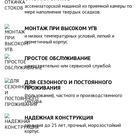
компанией, произведена в полном соответствии с
ассенизаторской машиной из приемной камеры по
действующими стандартами и полностью безопасна в
мере наполнения твердых осадков.
экологическом отношении.
МОНТАЖ ПРИ ВЫСОКОМ УГВ
и низких температурных условий, легкий и
герметичный корпус.
ПРОСТОЕ ОБСЛУЖИВАНИЕ
самостоятельно или сервисной службой.
ДЛЯ СЕЗОННОГО И ПОСТОЯННОГО
ПРОЖИВАНИЯ
(пользования), частного и производственного
сектора.
НАДЕЖНАЯ КОНСТРУКЦИЯ
гарантия до 25 лет, прочный, морозостойкий
корпус.