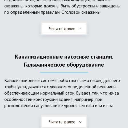
скважины, которые должны быть обустроены и защищены
по определенным правилам. Оголовок скважины
оборудуется запорно-регулирующими устройствами,
насосами, накопительными емкостями для воды, фильтрами
Читать далее
и автоматикой. Все это оборудование способно
подвергаться загрязнению атмосферными и
поверхностными водами, воздействию низкой
температуры и других факторов, которые могут нарушить
Канализационные насосные станции.
его работу в нормальном режиме. Лучшим способом
защиты оборудования является устройство герметичной
Гальваническое оборудование
камеры или кессона, который не только защищает оголовок
скважины от негативных воздействий, но и обеспечивает
Канализационные системы работают самотеком, для чего
удобные условия для обслуживания в любой период года.
трубы укладываются с уклоном определенной величины,
Кессон может быть выполнен из обычных железобетонных
обеспечивающим нормальный сток. Бывает так, что из-за
колец, но только при отсутствии высокого уровня
особенностей конструкции здания, например, при
подземных вод, так как в этом случае затруднительно
расположении санузлов ниже уровня септика или из-за
обеспечить требуемую герметичность. Если имеется
особенностей рельефа участка, невозможно обеспечить
высокий УГВ, рационально использовать для устройства
устройство самотечной канализационной системы.
кессона специальные конструкции из пластика, имеющие
Читать далее
Единственное решение в таком случае – это
достаточную герметичность, недорогие, легко