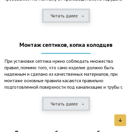
рекомендации в монтажной схеме и паспорте, в
электрической части, надо все же надо иметь
Читать далее
представления о требованиях ПУЭ, ведь не качественный
монтаж может привезти не только к выходу из строя
станции ГБО, но и стать причиной травмы и других более
серьезных последствий. Биологическая очистка сточных
Монтаж септиков, копка колодцев
вод – самый эффективный способ из всех существующих
сегодня. Степень очистки составляет 98%, стопроцентно
ликвидируются неприятные запахи, и на выходе из этого
При установке септика нужно соблюдать множество
оборудования вода может применяться для хозяйственных
правил, помимо того, что само изделие должно быть
нужд и полива огорода, а остатки ила при чистке могут
надежным и сделано из качественных материалов, при
стать эффективным удобрением. Нет необходимости
монтаже основные правила касаются правильно
тратить средства на ассенизаторскую машину. Системы
подготовленной поверхности под канализацию и трубы с
монтируются при минимуме земляных работ, без грязи и
обязательным устройством песчаной подушки и уклона, а
заезда крупной техники, даже при очень высоком уровне
также правильная установка и обратная послойная засыпка.
грунтовых вод. Служат до 50 и более лет при уникальной
Читать далее
Мы установим Вам емкости для фильтрации и отстаивания
простоте обслуживание — раз в 4 месяца или полгода
сточных вод по технологиям, не приводящим к загрязнению
необходимо удалять ил, самостоятельно или с помощью
окружающей среды. Пластиковые септики — надежные
сервисной службы. Станции ГБО подходят и для таких
конструкции со сроком службы до 50 лет и более,
объектов с отсутствующей централизованной