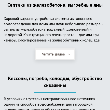
Септики из железобетона, выгребные ямы
Хороший вариант устройства системы автономного
водоотведения для дома или дачи небольшого размера –
септик из железобетона, надежный, долговечный и
недорогой. Конструкция его очень проста – две или три
камеры, смонтированные из железобетонных колец, где
бытовые стоки накапливаются, отстаиваются с
расслоением на фракции, затем фильтруются в почву через
Читать далее
слой дренажа, устроенный из щебня и песка. Для септика
требуется только очищение через определенное время
ассенизаторской службой. Септик работает независимо от
источников энергии, прост в эксплуатации, имеет гораздо
Кессоны, погреба, колодцы, обустройство
большую прочность по сравнению с пластиковыми
конструкциями.
скважины
В условиях отсутствия централизованного источника
одним из способов водоснабжения для загородной
недвижимости, помимо обычных колодцев, являются