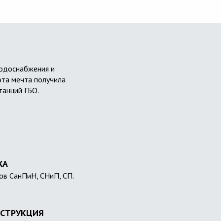
водоснабжения и
эта мечта получила
танций ГБО.
ХА
ов СанПиН, СНиП, СП.
СТРУКЦИЯ