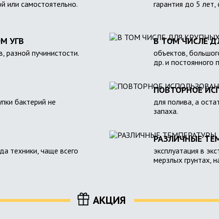
ой или самостоятельно.
гарантия до 5 лет,
М УГВ
В ТОМ ЧИСЛЕ Д
в, разной пучинистости.
объектов, большого
др. и постоянного 
ПОВТОРНОЕ ИС
пки бактерий не
для полива, а оста
запаха.
РАЗЛИЧНЫЕ ТЕ
зда техники, чаще всего
эксплуатация в экс
мерзлых грунтах, 
АКЦИЯ