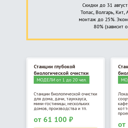
Скидки до 31 август
Топас, Волгарь, Кит,
монтаж до 25%. Эконо
80% (зависит о
Станции глубокой
Ста
биологической очистки
био
МОДЕЛИ от 1 до 20 чел.
МОД
Станции биологической очистки
Лока
для дома, дачи, таунхауса,
соор
мини-гостиницы, нескольких
кафе
домов, производства и тп.
котт
прое
от 61 100 ₽
от