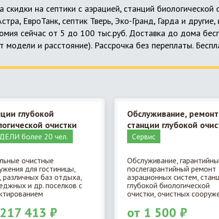
а скидки на септики с аэрацией, станций биологической
 Астра, ЕвроТанк, септик Тверь, Эко-Гранд, Гарда и другие
мия сейчас от 5 до 100 тыс.руб. Доставка до дома бес
т модели и расстояние). Рассрочка без переплаты. Бесп
нции глубокой
Обслуживание, ремонт
логической очистки
станции глубокой очис
ЕЛИ более 20 чел.
Cервис
льные очистные
Обслуживание, гарантийны
ужения для гостиницы,
послегарантийный ремонт
, различных баз отдыха,
аэрационных систем, стан
еджных и др. поселков с
глубокой биологической
ктированием
очистки, очистных сооруже
 217 413 ₽
от 1 500 ₽