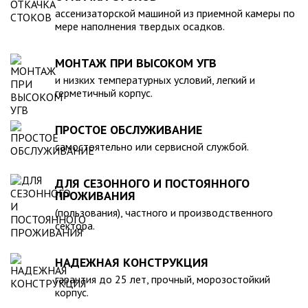
компанией, произведена в полном соответствии с
ассенизаторской машиной из приемной камеры по
действующими стандартами и полностью безопасна в
мере наполнения твердых осадков.
экологическом отношении.
МОНТАЖ ПРИ ВЫСОКОМ УГВ
и низких температурных условий, легкий и
герметичный корпус.
ПРОСТОЕ ОБСЛУЖИВАНИЕ
самостоятельно или сервисной службой.
ДЛЯ СЕЗОННОГО И ПОСТОЯННОГО
ПРОЖИВАНИЯ
(пользования), частного и производственного
сектора.
НАДЕЖНАЯ КОНСТРУКЦИЯ
гарантия до 25 лет, прочный, морозостойкий
корпус.