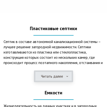
Пластиковые септики
Септик в составе автономной канализационной системы –
лучшее решение загородной недвижимости. Септики
изготавливаются из пластика или стеклопластика,
конструкция которых состоит из нескольких камер, где
происходит процесс поэтапного накопления, отстаивания и
очистки стоков.Септики отличаются следующими
положительными эксплуатационными качествами: 1. Имеют
Читать далее
длительный срок службы, так как не подвержены коррозии.
2. Обладают высокой прочностью – способны
противостоять любому давлению грунта даже в пустом
Емкости
состоянии. 3. Могут эксплуатироваться в любом регионе
России при любых низких температурах. 4. Полностью
герметичны, что дает гарантию по полной безопасности
Жизнедеятельность на дачных участках и в загородных