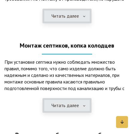
рекомендации в монтажной схеме и паспорте, в
электрической части, надо все же надо иметь
Читать далее
представления о требованиях ПУЭ, ведь не качественный
монтаж может привезти не только к выходу из строя
станции ГБО, но и стать причиной травмы и других более
серьезных последствий. Биологическая очистка сточных
Монтаж септиков, копка колодцев
вод – самый эффективный способ из всех существующих
сегодня. Степень очистки составляет 98%, стопроцентно
ликвидируются неприятные запахи, и на выходе из этого
При установке септика нужно соблюдать множество
оборудования вода может применяться для хозяйственных
правил, помимо того, что само изделие должно быть
нужд и полива огорода, а остатки ила при чистке могут
надежным и сделано из качественных материалов, при
стать эффективным удобрением. Нет необходимости
монтаже основные правила касаются правильно
тратить средства на ассенизаторскую машину. Системы
подготовленной поверхности под канализацию и трубы с
монтируются при минимуме земляных работ, без грязи и
обязательным устройством песчаной подушки и уклона, а
заезда крупной техники, даже при очень высоком уровне
также правильная установка и обратная послойная засыпка.
грунтовых вод. Служат до 50 и более лет при уникальной
Читать далее
Мы установим Вам емкости для фильтрации и отстаивания
простоте обслуживание — раз в 4 месяца или полгода
сточных вод по технологиям, не приводящим к загрязнению
необходимо удалять ил, самостоятельно или с помощью
окружающей среды. Пластиковые септики — надежные
сервисной службы. Станции ГБО подходят и для таких
конструкции со сроком службы до 50 лет и более,
объектов с отсутствующей централизованной