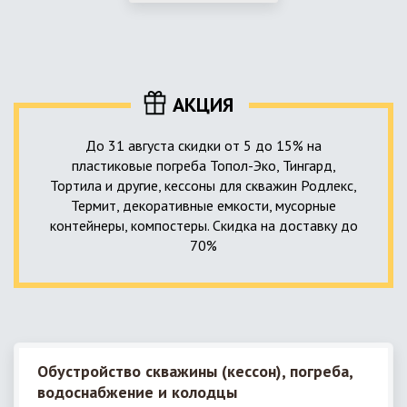
использование КНС – канализационной насосной станции.
монтируемые, при этом надежные и долговечные.
КНС в системе автономной канализации загородного дома
представляет собой высокотехнологичное устройство
небольших размеров, обеспечивающее перекачку стоков
до выгребной ямы, септика или станции ГБО.
АКЦИЯ
До 31 августа скидки от 5 до 15% на
пластиковые погреба Топол-Эко, Тингард,
Тортила и другие, кессоны для скважин Родлекс,
Термит, декоративные емкости, мусорные
контейнеры, компостеры. Скидка на доставку до
70%
Обустройство скважины (кессон), погреба,
водоснабжение и колодцы