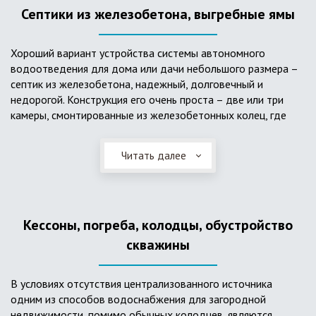
Септики из железобетона, выгребные ямы
Хороший вариант устройства системы автономного
водоотведения для дома или дачи небольшого размера –
септик из железобетона, надежный, долговечный и
недорогой. Конструкция его очень проста – две или три
камеры, смонтированные из железобетонных колец, где
бытовые стоки накапливаются, отстаиваются с
расслоением на фракции, затем фильтруются в почву через
Читать далее
слой дренажа, устроенный из щебня и песка. Для септика
требуется только очищение через определенное время
ассенизаторской службой. Септик работает независимо от
источников энергии, прост в эксплуатации, имеет гораздо
Кессоны, погреба, колодцы, обустройство
большую прочность по сравнению с пластиковыми
конструкциями.
скважины
В условиях отсутствия централизованного источника
одним из способов водоснабжения для загородной
недвижимости, помимо обычных колодцев, являются