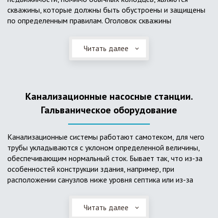
скважины, которые должны быть обустроены и защищены
по определенным правилам. Оголовок скважины
оборудуется запорно-регулирующими устройствами,
насосами, накопительными емкостями для воды, фильтрами
Читать далее
и автоматикой. Все это оборудование способно
подвергаться загрязнению атмосферными и
поверхностными водами, воздействию низкой
температуры и других факторов, которые могут нарушить
Канализационные насосные станции.
его работу в нормальном режиме. Лучшим способом
защиты оборудования является устройство герметичной
Гальваническое оборудование
камеры или кессона, который не только защищает оголовок
скважины от негативных воздействий, но и обеспечивает
Канализационные системы работают самотеком, для чего
удобные условия для обслуживания в любой период года.
трубы укладываются с уклоном определенной величины,
Кессон может быть выполнен из обычных железобетонных
обеспечивающим нормальный сток. Бывает так, что из-за
колец, но только при отсутствии высокого уровня
особенностей конструкции здания, например, при
подземных вод, так как в этом случае затруднительно
расположении санузлов ниже уровня септика или из-за
обеспечить требуемую герметичность. Если имеется
особенностей рельефа участка, невозможно обеспечить
высокий УГВ, рационально использовать для устройства
устройство самотечной канализационной системы.
кессона специальные конструкции из пластика, имеющие
Читать далее
Единственное решение в таком случае – это
достаточную герметичность, недорогие, легко