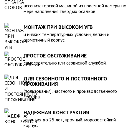
компанией, произведена в полном соответствии с
ассенизаторской машиной из приемной камеры по
действующими стандартами и полностью безопасна в
мере наполнения твердых осадков.
экологическом отношении.
МОНТАЖ ПРИ ВЫСОКОМ УГВ
и низких температурных условий, легкий и
герметичный корпус.
ПРОСТОЕ ОБСЛУЖИВАНИЕ
самостоятельно или сервисной службой.
ДЛЯ СЕЗОННОГО И ПОСТОЯННОГО
ПРОЖИВАНИЯ
(пользования), частного и производственного
сектора.
НАДЕЖНАЯ КОНСТРУКЦИЯ
гарантия до 25 лет, прочный, морозостойкий
корпус.