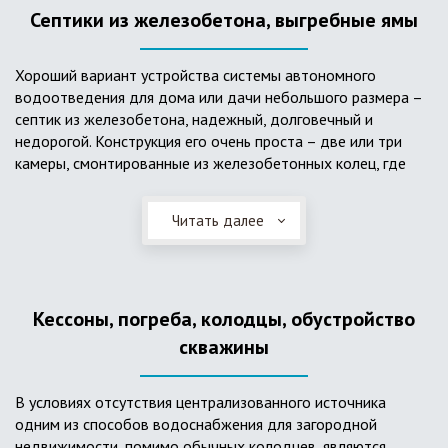
Септики из железобетона, выгребные ямы
Хороший вариант устройства системы автономного
водоотведения для дома или дачи небольшого размера –
септик из железобетона, надежный, долговечный и
недорогой. Конструкция его очень проста – две или три
камеры, смонтированные из железобетонных колец, где
бытовые стоки накапливаются, отстаиваются с
расслоением на фракции, затем фильтруются в почву через
Читать далее
слой дренажа, устроенный из щебня и песка. Для септика
требуется только очищение через определенное время
ассенизаторской службой. Септик работает независимо от
источников энергии, прост в эксплуатации, имеет гораздо
Кессоны, погреба, колодцы, обустройство
большую прочность по сравнению с пластиковыми
конструкциями.
скважины
В условиях отсутствия централизованного источника
одним из способов водоснабжения для загородной
недвижимости, помимо обычных колодцев, являются