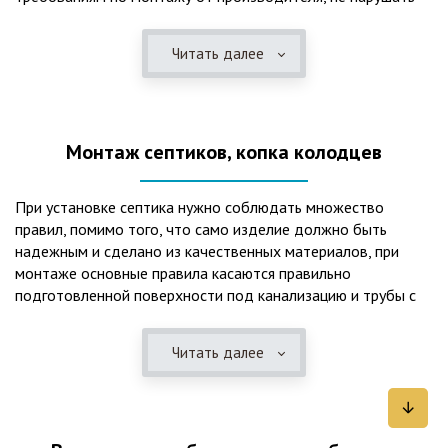
рекомендации в монтажной схеме и паспорте, в
электрической части, надо все же надо иметь
Читать далее
представления о требованиях ПУЭ, ведь не качественный
монтаж может привезти не только к выходу из строя
станции ГБО, но и стать причиной травмы и других более
серьезных последствий. Биологическая очистка сточных
Монтаж септиков, копка колодцев
вод – самый эффективный способ из всех существующих
сегодня. Степень очистки составляет 98%, стопроцентно
ликвидируются неприятные запахи, и на выходе из этого
При установке септика нужно соблюдать множество
оборудования вода может применяться для хозяйственных
правил, помимо того, что само изделие должно быть
нужд и полива огорода, а остатки ила при чистке могут
надежным и сделано из качественных материалов, при
стать эффективным удобрением. Нет необходимости
монтаже основные правила касаются правильно
тратить средства на ассенизаторскую машину. Системы
подготовленной поверхности под канализацию и трубы с
монтируются при минимуме земляных работ, без грязи и
обязательным устройством песчаной подушки и уклона, а
заезда крупной техники, даже при очень высоком уровне
также правильная установка и обратная послойная засыпка.
грунтовых вод. Служат до 50 и более лет при уникальной
Читать далее
Мы установим Вам емкости для фильтрации и отстаивания
простоте обслуживание — раз в 4 месяца или полгода
сточных вод по технологиям, не приводящим к загрязнению
необходимо удалять ил, самостоятельно или с помощью
окружающей среды. Пластиковые септики — надежные
сервисной службы. Станции ГБО подходят и для таких
конструкции со сроком службы до 50 лет и более,
объектов с отсутствующей централизованной