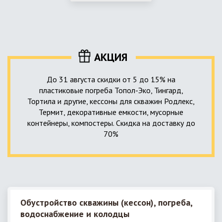
использование КНС – канализационной насосной станции.
монтируемые, при этом надежные и долговечные.
КНС в системе автономной канализации загородного дома
представляет собой высокотехнологичное устройство
небольших размеров, обеспечивающее перекачку стоков
до выгребной ямы, септика или станции ГБО.
АКЦИЯ
До 31 августа скидки от 5 до 15% на
пластиковые погреба Топол-Эко, Тингард,
Тортила и другие, кессоны для скважин Родлекс,
Термит, декоративные емкости, мусорные
контейнеры, компостеры. Скидка на доставку до
70%
Обустройство скважины (кессон), погреба,
водоснабжение и колодцы