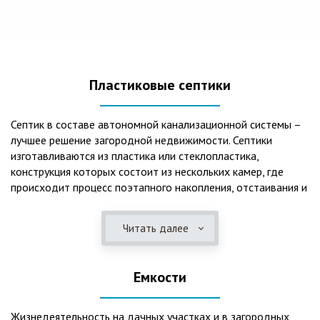
Пластиковые септики
Септик в составе автономной канализационной системы –
лучшее решение загородной недвижимости. Септики
изготавливаются из пластика или стеклопластика,
конструкция которых состоит из нескольких камер, где
происходит процесс поэтапного накопления, отстаивания и
очистки стоков.Септики отличаются следующими
положительными эксплуатационными качествами: 1. Имеют
Читать далее
длительный срок службы, так как не подвержены коррозии.
2. Обладают высокой прочностью – способны
противостоять любому давлению грунта даже в пустом
Емкости
состоянии. 3. Могут эксплуатироваться в любом регионе
России при любых низких температурах. 4. Полностью
герметичны, что дает гарантию по полной безопасности
Жизнедеятельность на дачных участках и в загородных