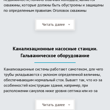
скважины, которые должны быть обустроены и защищены
по определенным правилам. Оголовок скважины
оборудуется запорно-регулирующими устройствами,
насосами, накопительными емкостями для воды, фильтрами
Читать далее
и автоматикой. Все это оборудование способно
подвергаться загрязнению атмосферными и
поверхностными водами, воздействию низкой
температуры и других факторов, которые могут нарушить
Канализационные насосные станции.
его работу в нормальном режиме. Лучшим способом
защиты оборудования является устройство герметичной
Гальваническое оборудование
камеры или кессона, который не только защищает оголовок
скважины от негативных воздействий, но и обеспечивает
Канализационные системы работают самотеком, для чего
удобные условия для обслуживания в любой период года.
трубы укладываются с уклоном определенной величины,
Кессон может быть выполнен из обычных железобетонных
обеспечивающим нормальный сток. Бывает так, что из-за
колец, но только при отсутствии высокого уровня
особенностей конструкции здания, например, при
подземных вод, так как в этом случае затруднительно
расположении санузлов ниже уровня септика или из-за
обеспечить требуемую герметичность. Если имеется
особенностей рельефа участка, невозможно обеспечить
высокий УГВ, рационально использовать для устройства
устройство самотечной канализационной системы.
кессона специальные конструкции из пластика, имеющие
Читать далее
Единственное решение в таком случае – это
достаточную герметичность, недорогие, легко