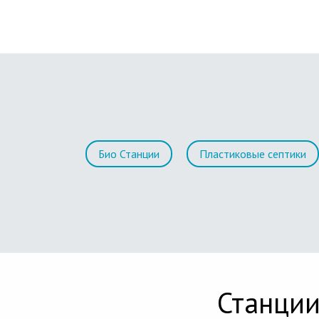
Био Станции
Пластиковые септики
Станции