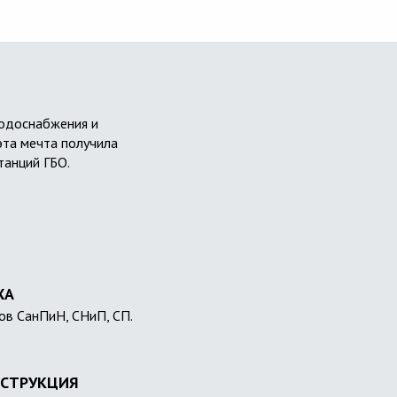
водоснабжения и
эта мечта получила
танций ГБО.
ХА
ов СанПиН, СНиП, СП.
СТРУКЦИЯ