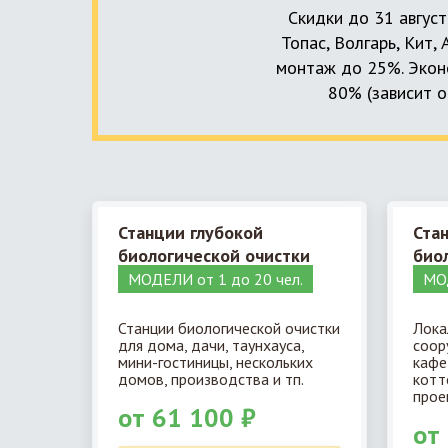
Скидки до 31 август
Топас, Волгарь, Кит,
монтаж до 25%. Эконо
80% (зависит о
Станции глубокой
Ста
биологической очистки
био
МОДЕЛИ от 1 до 20 чел.
МОД
Станции биологической очистки
Лока
для дома, дачи, таунхауса,
соор
мини-гостиницы, нескольких
кафе
домов, производства и тп.
котт
прое
от 61 100 ₽
от