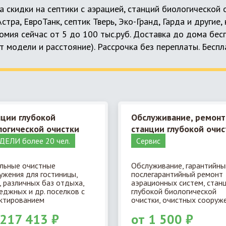
а скидки на септики с аэрацией, станций биологической
 Астра, ЕвроТанк, септик Тверь, Эко-Гранд, Гарда и другие
мия сейчас от 5 до 100 тыс.руб. Доставка до дома бес
т модели и расстояние). Рассрочка без переплаты. Бесп
нции глубокой
Обслуживание, ремонт
логической очистки
станции глубокой очис
ЕЛИ более 20 чел.
Cервис
льные очистные
Обслуживание, гарантийны
ужения для гостиницы,
послегарантийный ремонт
, различных баз отдыха,
аэрационных систем, стан
еджных и др. поселков с
глубокой биологической
ктированием
очистки, очистных сооруже
 217 413 ₽
от 1 500 ₽