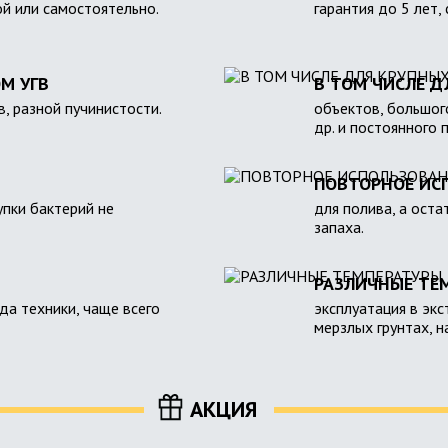
ой или самостоятельно.
гарантия до 5 лет,
М УГВ
В ТОМ ЧИСЛЕ Д
в, разной пучинистости.
объектов, большого
др. и постоянного 
ПОВТОРНОЕ ИС
пки бактерий не
для полива, а оста
запаха.
РАЗЛИЧНЫЕ ТЕ
зда техники, чаще всего
эксплуатация в экс
мерзлых грунтах, 
АКЦИЯ