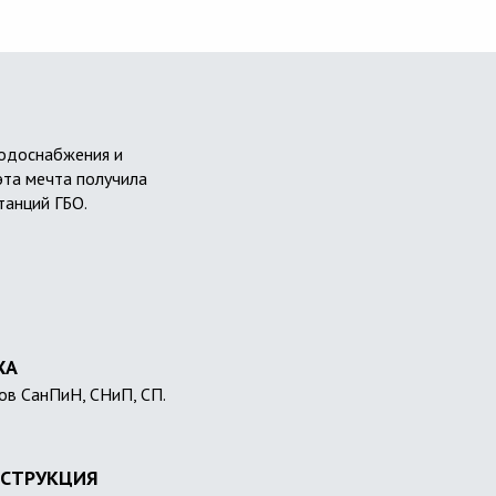
водоснабжения и
эта мечта получила
танций ГБО.
ХА
ов СанПиН, СНиП, СП.
СТРУКЦИЯ