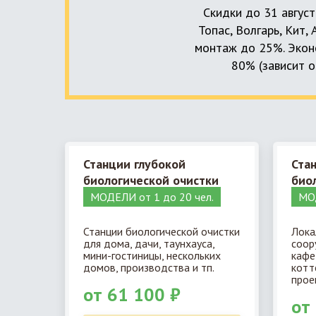
Скидки до 31 август
Топас, Волгарь, Кит,
монтаж до 25%. Эконо
80% (зависит о
Станции глубокой
Ста
биологической очистки
био
МОДЕЛИ от 1 до 20 чел.
МОД
Станции биологической очистки
Лока
для дома, дачи, таунхауса,
соор
мини-гостиницы, нескольких
кафе
домов, производства и тп.
котт
прое
от 61 100 ₽
от