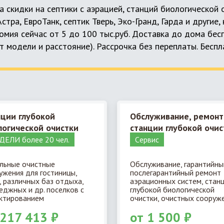
а скидки на септики с аэрацией, станций биологической
 Астра, ЕвроТанк, септик Тверь, Эко-Гранд, Гарда и другие
мия сейчас от 5 до 100 тыс.руб. Доставка до дома бес
т модели и расстояние). Рассрочка без переплаты. Бесп
нции глубокой
Обслуживание, ремонт
логической очистки
станции глубокой очис
ЕЛИ более 20 чел.
Cервис
льные очистные
Обслуживание, гарантийны
ужения для гостиницы,
послегарантийный ремонт
, различных баз отдыха,
аэрационных систем, стан
еджных и др. поселков с
глубокой биологической
ктированием
очистки, очистных сооруже
 217 413 ₽
от 1 500 ₽