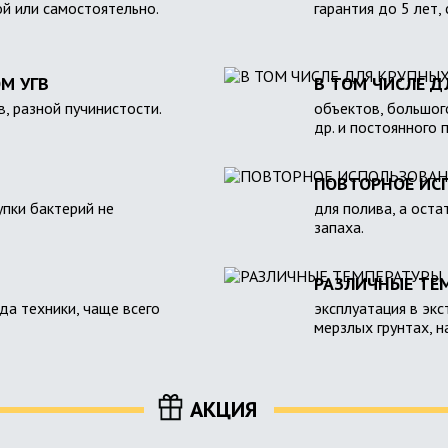
ой или самостоятельно.
гарантия до 5 лет,
М УГВ
В ТОМ ЧИСЛЕ Д
в, разной пучинистости.
объектов, большого
др. и постоянного 
ПОВТОРНОЕ ИС
пки бактерий не
для полива, а оста
запаха.
РАЗЛИЧНЫЕ ТЕ
зда техники, чаще всего
эксплуатация в экс
мерзлых грунтах, 
АКЦИЯ