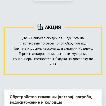
использование КНС – канализационной насосной станции.
монтируемые, при этом надежные и долговечные.
КНС в системе автономной канализации загородного дома
представляет собой высокотехнологичное устройство
небольших размеров, обеспечивающее перекачку стоков
до выгребной ямы, септика или станции ГБО.
АКЦИЯ
До 31 августа скидки от 5 до 15% на
пластиковые погреба Топол-Эко, Тингард,
Тортила и другие, кессоны для скважин Родлекс,
Термит, декоративные емкости, мусорные
контейнеры, компостеры. Скидка на доставку до
70%
Обустройство скважины (кессон), погреба,
водоснабжение и колодцы