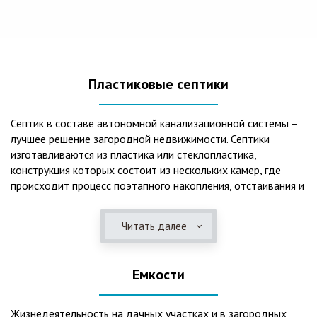
Пластиковые септики
Септик в составе автономной канализационной системы –
лучшее решение загородной недвижимости. Септики
изготавливаются из пластика или стеклопластика,
конструкция которых состоит из нескольких камер, где
происходит процесс поэтапного накопления, отстаивания и
очистки стоков.Септики отличаются следующими
положительными эксплуатационными качествами: 1. Имеют
Читать далее
длительный срок службы, так как не подвержены коррозии.
2. Обладают высокой прочностью – способны
противостоять любому давлению грунта даже в пустом
Емкости
состоянии. 3. Могут эксплуатироваться в любом регионе
России при любых низких температурах. 4. Полностью
герметичны, что дает гарантию по полной безопасности
Жизнедеятельность на дачных участках и в загородных