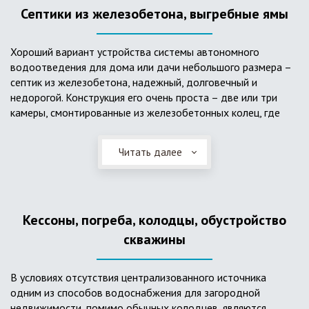
Септики из железобетона, выгребные ямы
Хороший вариант устройства системы автономного
водоотведения для дома или дачи небольшого размера –
септик из железобетона, надежный, долговечный и
недорогой. Конструкция его очень проста – две или три
камеры, смонтированные из железобетонных колец, где
бытовые стоки накапливаются, отстаиваются с
расслоением на фракции, затем фильтруются в почву через
Читать далее
слой дренажа, устроенный из щебня и песка. Для септика
требуется только очищение через определенное время
ассенизаторской службой. Септик работает независимо от
источников энергии, прост в эксплуатации, имеет гораздо
Кессоны, погреба, колодцы, обустройство
большую прочность по сравнению с пластиковыми
конструкциями.
скважины
В условиях отсутствия централизованного источника
одним из способов водоснабжения для загородной
недвижимости, помимо обычных колодцев, являются