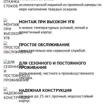
компанией, произведена в полном соответствии с
ассенизаторской машиной из приемной камеры по
действующими стандартами и полностью безопасна в
мере наполнения твердых осадков.
экологическом отношении.
МОНТАЖ ПРИ ВЫСОКОМ УГВ
и низких температурных условий, легкий и
герметичный корпус.
ПРОСТОЕ ОБСЛУЖИВАНИЕ
самостоятельно или сервисной службой.
ДЛЯ СЕЗОННОГО И ПОСТОЯННОГО
ПРОЖИВАНИЯ
(пользования), частного и производственного
сектора.
НАДЕЖНАЯ КОНСТРУКЦИЯ
гарантия до 25 лет, прочный, морозостойкий
корпус.