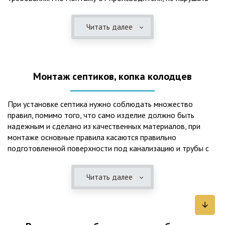
рекомендации в монтажной схеме и паспорте, в
электрической части, надо все же надо иметь
Читать далее
представления о требованиях ПУЭ, ведь не качественный
монтаж может привезти не только к выходу из строя
станции ГБО, но и стать причиной травмы и других более
серьезных последствий. Биологическая очистка сточных
Монтаж септиков, копка колодцев
вод – самый эффективный способ из всех существующих
сегодня. Степень очистки составляет 98%, стопроцентно
ликвидируются неприятные запахи, и на выходе из этого
При установке септика нужно соблюдать множество
оборудования вода может применяться для хозяйственных
правил, помимо того, что само изделие должно быть
нужд и полива огорода, а остатки ила при чистке могут
надежным и сделано из качественных материалов, при
стать эффективным удобрением. Нет необходимости
монтаже основные правила касаются правильно
тратить средства на ассенизаторскую машину. Системы
подготовленной поверхности под канализацию и трубы с
монтируются при минимуме земляных работ, без грязи и
обязательным устройством песчаной подушки и уклона, а
заезда крупной техники, даже при очень высоком уровне
также правильная установка и обратная послойная засыпка.
грунтовых вод. Служат до 50 и более лет при уникальной
Читать далее
Мы установим Вам емкости для фильтрации и отстаивания
простоте обслуживание — раз в 4 месяца или полгода
сточных вод по технологиям, не приводящим к загрязнению
необходимо удалять ил, самостоятельно или с помощью
окружающей среды. Пластиковые септики — надежные
сервисной службы. Станции ГБО подходят и для таких
конструкции со сроком службы до 50 лет и более,
объектов с отсутствующей централизованной