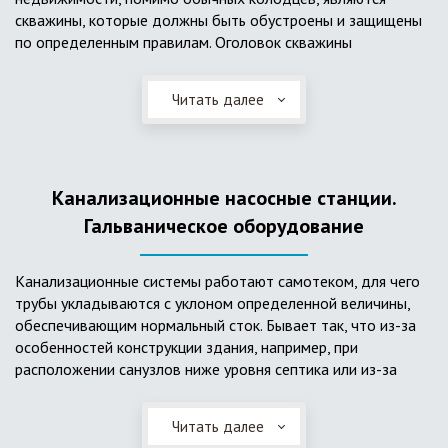
скважины, которые должны быть обустроены и защищены
по определенным правилам. Оголовок скважины
оборудуется запорно-регулирующими устройствами,
насосами, накопительными емкостями для воды, фильтрами
Читать далее
и автоматикой. Все это оборудование способно
подвергаться загрязнению атмосферными и
поверхностными водами, воздействию низкой
температуры и других факторов, которые могут нарушить
Канализационные насосные станции.
его работу в нормальном режиме. Лучшим способом
защиты оборудования является устройство герметичной
Гальваническое оборудование
камеры или кессона, который не только защищает оголовок
скважины от негативных воздействий, но и обеспечивает
Канализационные системы работают самотеком, для чего
удобные условия для обслуживания в любой период года.
трубы укладываются с уклоном определенной величины,
Кессон может быть выполнен из обычных железобетонных
обеспечивающим нормальный сток. Бывает так, что из-за
колец, но только при отсутствии высокого уровня
особенностей конструкции здания, например, при
подземных вод, так как в этом случае затруднительно
расположении санузлов ниже уровня септика или из-за
обеспечить требуемую герметичность. Если имеется
особенностей рельефа участка, невозможно обеспечить
высокий УГВ, рационально использовать для устройства
устройство самотечной канализационной системы.
кессона специальные конструкции из пластика, имеющие
Читать далее
Единственное решение в таком случае – это
достаточную герметичность, недорогие, легко