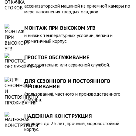
компанией, произведена в полном соответствии с
ассенизаторской машиной из приемной камеры по
действующими стандартами и полностью безопасна в
мере наполнения твердых осадков.
экологическом отношении.
МОНТАЖ ПРИ ВЫСОКОМ УГВ
и низких температурных условий, легкий и
герметичный корпус.
ПРОСТОЕ ОБСЛУЖИВАНИЕ
самостоятельно или сервисной службой.
ДЛЯ СЕЗОННОГО И ПОСТОЯННОГО
ПРОЖИВАНИЯ
(пользования), частного и производственного
сектора.
НАДЕЖНАЯ КОНСТРУКЦИЯ
гарантия до 25 лет, прочный, морозостойкий
корпус.