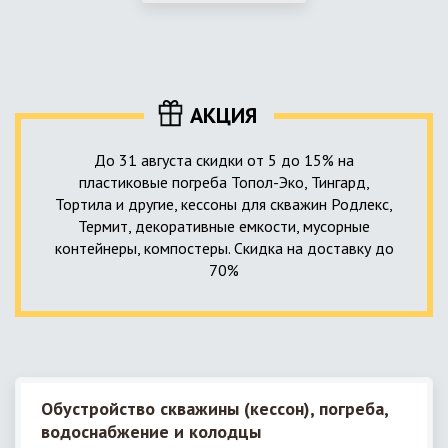
использование КНС – канализационной насосной станции.
монтируемые, при этом надежные и долговечные.
КНС в системе автономной канализации загородного дома
представляет собой высокотехнологичное устройство
небольших размеров, обеспечивающее перекачку стоков
до выгребной ямы, септика или станции ГБО.
АКЦИЯ
До 31 августа скидки от 5 до 15% на
пластиковые погреба Топол-Эко, Тингард,
Тортила и другие, кессоны для скважин Родлекс,
Термит, декоративные емкости, мусорные
контейнеры, компостеры. Скидка на доставку до
70%
Обустройство скважины (кессон), погреба,
водоснабжение и колодцы