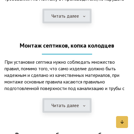
рекомендации в монтажной схеме и паспорте, в
электрической части, надо все же надо иметь
Читать далее
представления о требованиях ПУЭ, ведь не качественный
монтаж может привезти не только к выходу из строя
станции ГБО, но и стать причиной травмы и других более
серьезных последствий. Биологическая очистка сточных
Монтаж септиков, копка колодцев
вод – самый эффективный способ из всех существующих
сегодня. Степень очистки составляет 98%, стопроцентно
ликвидируются неприятные запахи, и на выходе из этого
При установке септика нужно соблюдать множество
оборудования вода может применяться для хозяйственных
правил, помимо того, что само изделие должно быть
нужд и полива огорода, а остатки ила при чистке могут
надежным и сделано из качественных материалов, при
стать эффективным удобрением. Нет необходимости
монтаже основные правила касаются правильно
тратить средства на ассенизаторскую машину. Системы
подготовленной поверхности под канализацию и трубы с
монтируются при минимуме земляных работ, без грязи и
обязательным устройством песчаной подушки и уклона, а
заезда крупной техники, даже при очень высоком уровне
также правильная установка и обратная послойная засыпка.
грунтовых вод. Служат до 50 и более лет при уникальной
Читать далее
Мы установим Вам емкости для фильтрации и отстаивания
простоте обслуживание — раз в 4 месяца или полгода
сточных вод по технологиям, не приводящим к загрязнению
необходимо удалять ил, самостоятельно или с помощью
окружающей среды. Пластиковые септики — надежные
сервисной службы. Станции ГБО подходят и для таких
конструкции со сроком службы до 50 лет и более,
объектов с отсутствующей централизованной