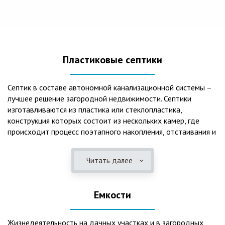
Пластиковые септики
Септик в составе автономной канализационной системы –
лучшее решение загородной недвижимости. Септики
изготавливаются из пластика или стеклопластика,
конструкция которых состоит из нескольких камер, где
происходит процесс поэтапного накопления, отстаивания и
очистки стоков.Септики отличаются следующими
положительными эксплуатационными качествами: 1. Имеют
Читать далее
длительный срок службы, так как не подвержены коррозии.
2. Обладают высокой прочностью – способны
противостоять любому давлению грунта даже в пустом
Емкости
состоянии. 3. Могут эксплуатироваться в любом регионе
России при любых низких температурах. 4. Полностью
герметичны, что дает гарантию по полной безопасности
Жизнедеятельность на дачных участках и в загородных