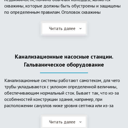
скважины, которые должны быть обустроены и защищены
по определенным правилам. Оголовок скважины
оборудуется запорно-регулирующими устройствами,
насосами, накопительными емкостями для воды, фильтрами
Читать далее
и автоматикой. Все это оборудование способно
подвергаться загрязнению атмосферными и
поверхностными водами, воздействию низкой
температуры и других факторов, которые могут нарушить
Канализационные насосные станции.
его работу в нормальном режиме. Лучшим способом
защиты оборудования является устройство герметичной
Гальваническое оборудование
камеры или кессона, который не только защищает оголовок
скважины от негативных воздействий, но и обеспечивает
Канализационные системы работают самотеком, для чего
удобные условия для обслуживания в любой период года.
трубы укладываются с уклоном определенной величины,
Кессон может быть выполнен из обычных железобетонных
обеспечивающим нормальный сток. Бывает так, что из-за
колец, но только при отсутствии высокого уровня
особенностей конструкции здания, например, при
подземных вод, так как в этом случае затруднительно
расположении санузлов ниже уровня септика или из-за
обеспечить требуемую герметичность. Если имеется
особенностей рельефа участка, невозможно обеспечить
высокий УГВ, рационально использовать для устройства
устройство самотечной канализационной системы.
кессона специальные конструкции из пластика, имеющие
Читать далее
Единственное решение в таком случае – это
достаточную герметичность, недорогие, легко