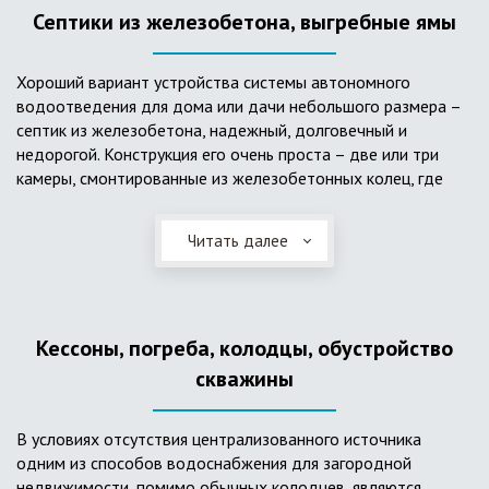
Септики из железобетона, выгребные ямы
Хороший вариант устройства системы автономного
водоотведения для дома или дачи небольшого размера –
септик из железобетона, надежный, долговечный и
недорогой. Конструкция его очень проста – две или три
камеры, смонтированные из железобетонных колец, где
бытовые стоки накапливаются, отстаиваются с
расслоением на фракции, затем фильтруются в почву через
Читать далее
слой дренажа, устроенный из щебня и песка. Для септика
требуется только очищение через определенное время
ассенизаторской службой. Септик работает независимо от
источников энергии, прост в эксплуатации, имеет гораздо
Кессоны, погреба, колодцы, обустройство
большую прочность по сравнению с пластиковыми
конструкциями.
скважины
В условиях отсутствия централизованного источника
одним из способов водоснабжения для загородной
недвижимости, помимо обычных колодцев, являются