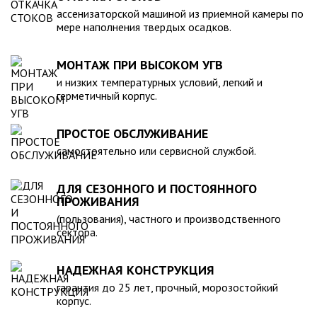
компанией, произведена в полном соответствии с
ассенизаторской машиной из приемной камеры по
действующими стандартами и полностью безопасна в
мере наполнения твердых осадков.
экологическом отношении.
МОНТАЖ ПРИ ВЫСОКОМ УГВ
и низких температурных условий, легкий и
герметичный корпус.
ПРОСТОЕ ОБСЛУЖИВАНИЕ
самостоятельно или сервисной службой.
ДЛЯ СЕЗОННОГО И ПОСТОЯННОГО
ПРОЖИВАНИЯ
(пользования), частного и производственного
сектора.
НАДЕЖНАЯ КОНСТРУКЦИЯ
гарантия до 25 лет, прочный, морозостойкий
корпус.