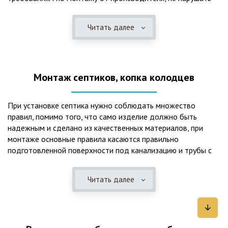
рекомендации в монтажной схеме и паспорте, в
электрической части, надо все же надо иметь
Читать далее
представления о требованиях ПУЭ, ведь не качественный
монтаж может привезти не только к выходу из строя
станции ГБО, но и стать причиной травмы и других более
серьезных последствий. Биологическая очистка сточных
Монтаж септиков, копка колодцев
вод – самый эффективный способ из всех существующих
сегодня. Степень очистки составляет 98%, стопроцентно
ликвидируются неприятные запахи, и на выходе из этого
При установке септика нужно соблюдать множество
оборудования вода может применяться для хозяйственных
правил, помимо того, что само изделие должно быть
нужд и полива огорода, а остатки ила при чистке могут
надежным и сделано из качественных материалов, при
стать эффективным удобрением. Нет необходимости
монтаже основные правила касаются правильно
тратить средства на ассенизаторскую машину. Системы
подготовленной поверхности под канализацию и трубы с
монтируются при минимуме земляных работ, без грязи и
обязательным устройством песчаной подушки и уклона, а
заезда крупной техники, даже при очень высоком уровне
также правильная установка и обратная послойная засыпка.
грунтовых вод. Служат до 50 и более лет при уникальной
Читать далее
Мы установим Вам емкости для фильтрации и отстаивания
простоте обслуживание — раз в 4 месяца или полгода
сточных вод по технологиям, не приводящим к загрязнению
необходимо удалять ил, самостоятельно или с помощью
окружающей среды. Пластиковые септики — надежные
сервисной службы. Станции ГБО подходят и для таких
конструкции со сроком службы до 50 лет и более,
объектов с отсутствующей централизованной