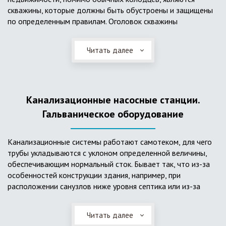
скважины, которые должны быть обустроены и защищены
по определенным правилам. Оголовок скважины
оборудуется запорно-регулирующими устройствами,
насосами, накопительными емкостями для воды, фильтрами
Читать далее
и автоматикой. Все это оборудование способно
подвергаться загрязнению атмосферными и
поверхностными водами, воздействию низкой
температуры и других факторов, которые могут нарушить
Канализационные насосные станции.
его работу в нормальном режиме. Лучшим способом
защиты оборудования является устройство герметичной
Гальваническое оборудование
камеры или кессона, который не только защищает оголовок
скважины от негативных воздействий, но и обеспечивает
Канализационные системы работают самотеком, для чего
удобные условия для обслуживания в любой период года.
трубы укладываются с уклоном определенной величины,
Кессон может быть выполнен из обычных железобетонных
обеспечивающим нормальный сток. Бывает так, что из-за
колец, но только при отсутствии высокого уровня
особенностей конструкции здания, например, при
подземных вод, так как в этом случае затруднительно
расположении санузлов ниже уровня септика или из-за
обеспечить требуемую герметичность. Если имеется
особенностей рельефа участка, невозможно обеспечить
высокий УГВ, рационально использовать для устройства
устройство самотечной канализационной системы.
кессона специальные конструкции из пластика, имеющие
Читать далее
Единственное решение в таком случае – это
достаточную герметичность, недорогие, легко