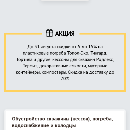
использование КНС – канализационной насосной станции.
монтируемые, при этом надежные и долговечные.
КНС в системе автономной канализации загородного дома
представляет собой высокотехнологичное устройство
небольших размеров, обеспечивающее перекачку стоков
до выгребной ямы, септика или станции ГБО.
АКЦИЯ
До 31 августа скидки от 5 до 15% на
пластиковые погреба Топол-Эко, Тингард,
Тортила и другие, кессоны для скважин Родлекс,
Термит, декоративные емкости, мусорные
контейнеры, компостеры. Скидка на доставку до
70%
Обустройство скважины (кессон), погреба,
водоснабжение и колодцы