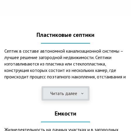
Пластиковые септики
Септик в составе автономной канализационной системы –
лучшее решение загородной недвижимости. Септики
изготавливаются из пластика или стеклопластика,
конструкция которых состоит из нескольких камер, где
происходит процесс поэтапного накопления, отстаивания и
очистки стоков.Септики отличаются следующими
положительными эксплуатационными качествами: 1. Имеют
Читать далее
длительный срок службы, так как не подвержены коррозии.
2. Обладают высокой прочностью – способны
противостоять любому давлению грунта даже в пустом
Емкости
состоянии. 3. Могут эксплуатироваться в любом регионе
России при любых низких температурах. 4. Полностью
герметичны, что дает гарантию по полной безопасности
Жизнедеятельность на дачных участках и в загородных