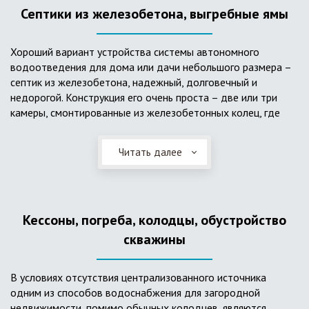
Септики из железобетона, выгребные ямы
Хороший вариант устройства системы автономного
водоотведения для дома или дачи небольшого размера –
септик из железобетона, надежный, долговечный и
недорогой. Конструкция его очень проста – две или три
камеры, смонтированные из железобетонных колец, где
бытовые стоки накапливаются, отстаиваются с
расслоением на фракции, затем фильтруются в почву через
Читать далее
слой дренажа, устроенный из щебня и песка. Для септика
требуется только очищение через определенное время
ассенизаторской службой. Септик работает независимо от
источников энергии, прост в эксплуатации, имеет гораздо
Кессоны, погреба, колодцы, обустройство
большую прочность по сравнению с пластиковыми
конструкциями.
скважины
В условиях отсутствия централизованного источника
одним из способов водоснабжения для загородной
недвижимости, помимо обычных колодцев, являются