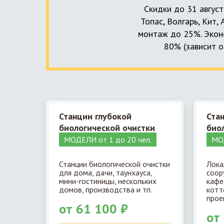
Скидки до 31 август
Топас, Волгарь, Кит,
монтаж до 25%. Эконо
80% (зависит о
Станции глубокой
Ста
биологической очистки
био
МОДЕЛИ от 1 до 20 чел.
МОД
Станции биологической очистки
Лока
для дома, дачи, таунхауса,
соор
мини-гостиницы, нескольких
кафе
домов, производства и тп.
котт
прое
от 61 100 ₽
от