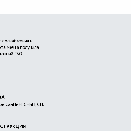
водоснабжения и
эта мечта получила
танций ГБО.
ХА
ов СанПиН, СНиП, СП.
СТРУКЦИЯ