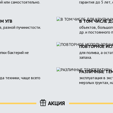
ой или самостоятельно.
гарантия до 5 лет,
М УГВ
В ТОМ ЧИСЛЕ Д
в, разной пучинистости.
объектов, большого
др. и постоянного 
ПОВТОРНОЕ ИС
пки бактерий не
для полива, а оста
запаха.
РАЗЛИЧНЫЕ ТЕ
зда техники, чаще всего
эксплуатация в экс
мерзлых грунтах, 
АКЦИЯ