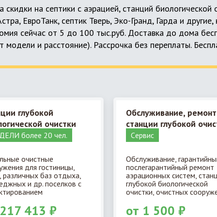
а скидки на септики с аэрацией, станций биологической
 Астра, ЕвроТанк, септик Тверь, Эко-Гранд, Гарда и другие
мия сейчас от 5 до 100 тыс.руб. Доставка до дома бес
т модели и расстояние). Рассрочка без переплаты. Бесп
нции глубокой
Обслуживание, ремонт
логической очистки
станции глубокой очис
ЕЛИ более 20 чел.
Cервис
льные очистные
Обслуживание, гарантийны
ужения для гостиницы,
послегарантийный ремонт
, различных баз отдыха,
аэрационных систем, стан
еджных и др. поселков с
глубокой биологической
ктированием
очистки, очистных сооруже
 217 413 ₽
от 1 500 ₽