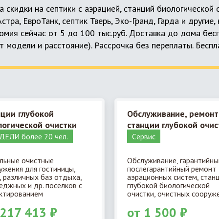
а скидки на септики с аэрацией, станций биологической
 Астра, ЕвроТанк, септик Тверь, Эко-Гранд, Гарда и другие
мия сейчас от 5 до 100 тыс.руб. Доставка до дома бес
т модели и расстояние). Рассрочка без переплаты. Бесп
нции глубокой
Обслуживание, ремонт
логической очистки
станции глубокой очис
ЕЛИ более 20 чел.
Cервис
льные очистные
Обслуживание, гарантийны
ужения для гостиницы,
послегарантийный ремонт
, различных баз отдыха,
аэрационных систем, стан
еджных и др. поселков с
глубокой биологической
ктированием
очистки, очистных сооруже
 217 413 ₽
от 1 500 ₽