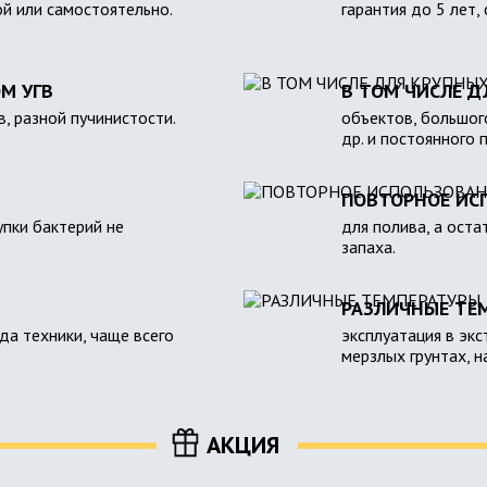
ой или самостоятельно.
гарантия до 5 лет,
М УГВ
В ТОМ ЧИСЛЕ Д
в, разной пучинистости.
объектов, большого
др. и постоянного 
ПОВТОРНОЕ ИС
пки бактерий не
для полива, а оста
запаха.
РАЗЛИЧНЫЕ ТЕ
зда техники, чаще всего
эксплуатация в экс
мерзлых грунтах, 
АКЦИЯ