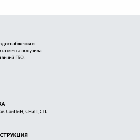
водоснабжения и
эта мечта получила
танций ГБО.
ХА
ов СанПиН, СНиП, СП.
СТРУКЦИЯ