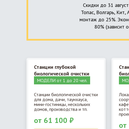
Скидки до 31 август
Топас, Волгарь, Кит,
монтаж до 25%. Эконо
80% (зависит о
Станции глубокой
Ста
биологической очистки
био
МОДЕЛИ от 1 до 20 чел.
МОД
Станции биологической очистки
Лока
для дома, дачи, таунхауса,
соор
мини-гостиницы, нескольких
кафе
домов, производства и тп.
котт
прое
от 61 100 ₽
от