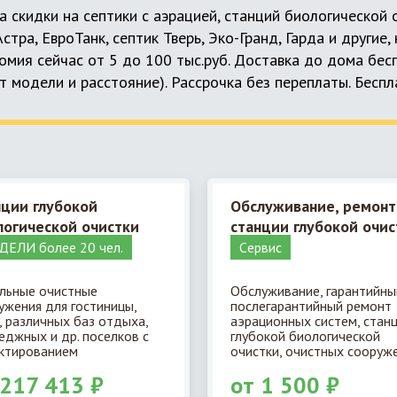
а скидки на септики с аэрацией, станций биологической
 Астра, ЕвроТанк, септик Тверь, Эко-Гранд, Гарда и другие
мия сейчас от 5 до 100 тыс.руб. Доставка до дома бес
т модели и расстояние). Рассрочка без переплаты. Бесп
нции глубокой
Обслуживание, ремонт
логической очистки
станции глубокой очис
ЕЛИ более 20 чел.
Cервис
льные очистные
Обслуживание, гарантийны
ужения для гостиницы,
послегарантийный ремонт
, различных баз отдыха,
аэрационных систем, стан
еджных и др. поселков с
глубокой биологической
ктированием
очистки, очистных сооруже
 217 413 ₽
от 1 500 ₽