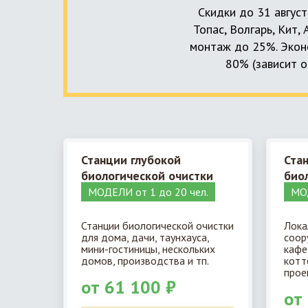
Скидки до 31 август
Топас, Волгарь, Кит,
монтаж до 25%. Эконо
80% (зависит о
Станции глубокой
Ста
биологической очистки
био
МОДЕЛИ от 1 до 20 чел.
МОД
Станции биологической очистки
Лока
для дома, дачи, таунхауса,
соор
мини-гостиницы, нескольких
кафе
домов, производства и тп.
котт
прое
от 61 100 ₽
от