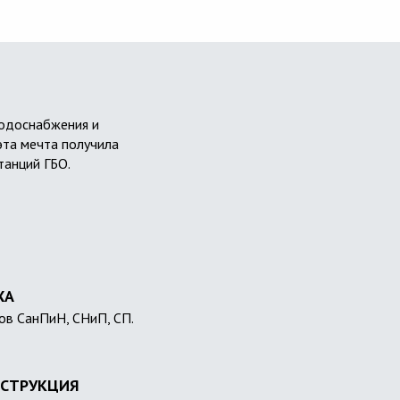
водоснабжения и
эта мечта получила
танций ГБО.
ХА
ов СанПиН, СНиП, СП.
СТРУКЦИЯ