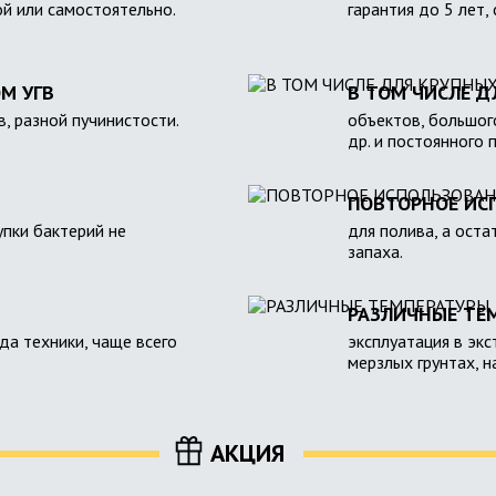
ой или самостоятельно.
гарантия до 5 лет,
М УГВ
В ТОМ ЧИСЛЕ Д
в, разной пучинистости.
объектов, большого
др. и постоянного 
ПОВТОРНОЕ ИС
пки бактерий не
для полива, а оста
запаха.
РАЗЛИЧНЫЕ ТЕ
зда техники, чаще всего
эксплуатация в экс
мерзлых грунтах, 
АКЦИЯ