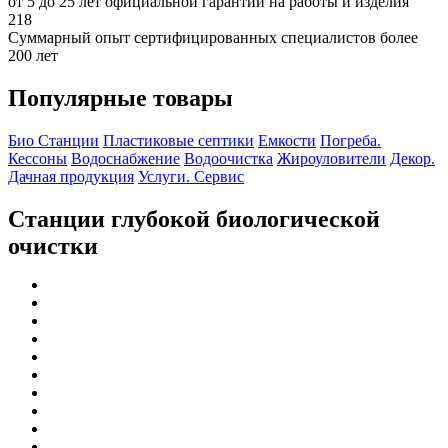
от 5 до 25 лет официальной гарантии на работы и изделия
218
Суммарный опыт сертифицированных специалистов более
200 лет
Популярные товары
Био Станции
Пластиковые септики
Емкости
Погреба.
Кессоны
Водоснабжение
Водоочистка
Жироуловители
Декор.
Дачная продукция
Услуги. Сервис
Станции глубокой биологической
очистки