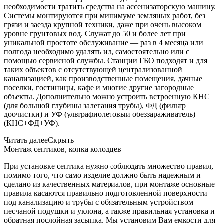
необходимости тратить средства на ассенизаторскую машину.
Системы монтируются при минимуме земляных работ, без
грязи и заезда крупной техники, даже при очень высоком
уровне грунтовых вод. Служат до 50 и более лет при
уникальной простоте обслуживание — раз в 4 месяца или
полгода необходимо удалять ил, самостоятельно или с
помощью сервисной службы. Станции ГБО подходят и для
таких объектов с отсутствующей централизованной
канализацией, как производственные помещения, дачные
поселки, гостиницы, кафе и многие другие загородные
объекты. Дополнительно можно устроить встроенную КНС
(для большой глубины залегания трубы), ФД (фильтр
доочистки) и УФ (ультрафиолетовый обеззараживатель)
(КНС+ФД+УФ).
Читать далее
Скрыть
Монтаж септиков, копка колодцев
При установке септика нужно соблюдать множество правил,
помимо того, что само изделие должно быть надежным и
сделано из качественных материалов, при монтаже основные
правила касаются правильно подготовленной поверхности
под канализацию и трубы с обязательным устройством
песчаной подушки и уклона, а также правильная установка и
обратная послойная засыпка. Мы установим Вам емкости для