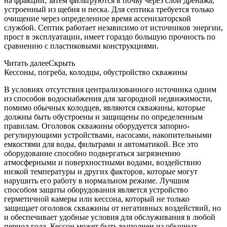
на фракции, затем фильтруются в почву через слой дренажа,
устроенный из щебня и песка. Для септика требуется только
очищение через определенное время ассенизаторской
службой. Септик работает независимо от источников энергии,
прост в эксплуатации, имеет гораздо большую прочность по
сравнению с пластиковыми конструкциями.
Читать далее
Скрыть
Кессоны, погреба, колодцы, обустройство скважины
В условиях отсутствия централизованного источника одним
из способов водоснабжения для загородной недвижимости,
помимо обычных колодцев, являются скважины, которые
должны быть обустроены и защищены по определенным
правилам. Оголовок скважины оборудуется запорно-
регулирующими устройствами, насосами, накопительными
емкостями для воды, фильтрами и автоматикой. Все это
оборудование способно подвергаться загрязнению
атмосферными и поверхностными водами, воздействию
низкой температуры и других факторов, которые могут
нарушить его работу в нормальном режиме. Лучшим
способом защиты оборудования является устройство
герметичной камеры или кессона, который не только
защищает оголовок скважины от негативных воздействий, но
и обеспечивает удобные условия для обслуживания в любой
период года. Кессон может быть выполнен из обычных