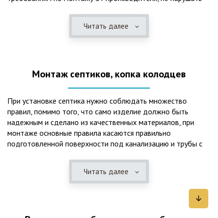
рекомендации в монтажной схеме и паспорте, в
электрической части, надо все же надо иметь
Читать далее
представления о требованиях ПУЭ, ведь не качественный
монтаж может привезти не только к выходу из строя
станции ГБО, но и стать причиной травмы и других более
серьезных последствий. Биологическая очистка сточных
Монтаж септиков, копка колодцев
вод – самый эффективный способ из всех существующих
сегодня. Степень очистки составляет 98%, стопроцентно
ликвидируются неприятные запахи, и на выходе из этого
При установке септика нужно соблюдать множество
оборудования вода может применяться для хозяйственных
правил, помимо того, что само изделие должно быть
нужд и полива огорода, а остатки ила при чистке могут
надежным и сделано из качественных материалов, при
стать эффективным удобрением. Нет необходимости
монтаже основные правила касаются правильно
тратить средства на ассенизаторскую машину. Системы
подготовленной поверхности под канализацию и трубы с
монтируются при минимуме земляных работ, без грязи и
обязательным устройством песчаной подушки и уклона, а
заезда крупной техники, даже при очень высоком уровне
также правильная установка и обратная послойная засыпка.
грунтовых вод. Служат до 50 и более лет при уникальной
Читать далее
Мы установим Вам емкости для фильтрации и отстаивания
простоте обслуживание — раз в 4 месяца или полгода
сточных вод по технологиям, не приводящим к загрязнению
необходимо удалять ил, самостоятельно или с помощью
окружающей среды. Пластиковые септики — надежные
сервисной службы. Станции ГБО подходят и для таких
конструкции со сроком службы до 50 лет и более,
объектов с отсутствующей централизованной