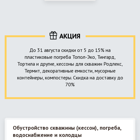
использование КНС – канализационной насосной станции.
монтируемые, при этом надежные и долговечные.
КНС в системе автономной канализации загородного дома
представляет собой высокотехнологичное устройство
небольших размеров, обеспечивающее перекачку стоков
до выгребной ямы, септика или станции ГБО.
АКЦИЯ
До 31 августа скидки от 5 до 15% на
пластиковые погреба Топол-Эко, Тингард,
Тортила и другие, кессоны для скважин Родлекс,
Термит, декоративные емкости, мусорные
контейнеры, компостеры. Скидка на доставку до
70%
Обустройство скважины (кессон), погреба,
водоснабжение и колодцы