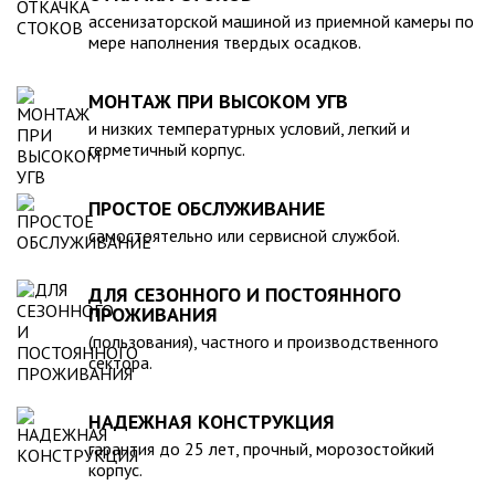
компанией, произведена в полном соответствии с
ассенизаторской машиной из приемной камеры по
действующими стандартами и полностью безопасна в
мере наполнения твердых осадков.
экологическом отношении.
МОНТАЖ ПРИ ВЫСОКОМ УГВ
и низких температурных условий, легкий и
герметичный корпус.
ПРОСТОЕ ОБСЛУЖИВАНИЕ
самостоятельно или сервисной службой.
ДЛЯ СЕЗОННОГО И ПОСТОЯННОГО
ПРОЖИВАНИЯ
(пользования), частного и производственного
сектора.
НАДЕЖНАЯ КОНСТРУКЦИЯ
гарантия до 25 лет, прочный, морозостойкий
корпус.