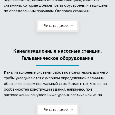
скважины, которые должны быть обустроены и защищены
по определенным правилам. Оголовок скважины
оборудуется запорно-регулирующими устройствами,
насосами, накопительными емкостями для воды, фильтрами
Читать далее
и автоматикой. Все это оборудование способно
подвергаться загрязнению атмосферными и
поверхностными водами, воздействию низкой
температуры и других факторов, которые могут нарушить
Канализационные насосные станции.
его работу в нормальном режиме. Лучшим способом
защиты оборудования является устройство герметичной
Гальваническое оборудование
камеры или кессона, который не только защищает оголовок
скважины от негативных воздействий, но и обеспечивает
Канализационные системы работают самотеком, для чего
удобные условия для обслуживания в любой период года.
трубы укладываются с уклоном определенной величины,
Кессон может быть выполнен из обычных железобетонных
обеспечивающим нормальный сток. Бывает так, что из-за
колец, но только при отсутствии высокого уровня
особенностей конструкции здания, например, при
подземных вод, так как в этом случае затруднительно
расположении санузлов ниже уровня септика или из-за
обеспечить требуемую герметичность. Если имеется
особенностей рельефа участка, невозможно обеспечить
высокий УГВ, рационально использовать для устройства
устройство самотечной канализационной системы.
кессона специальные конструкции из пластика, имеющие
Читать далее
Единственное решение в таком случае – это
достаточную герметичность, недорогие, легко