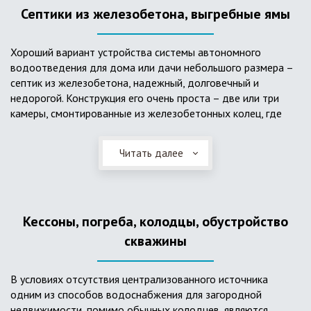
Септики из железобетона, выгребные ямы
Хороший вариант устройства системы автономного
водоотведения для дома или дачи небольшого размера –
септик из железобетона, надежный, долговечный и
недорогой. Конструкция его очень проста – две или три
камеры, смонтированные из железобетонных колец, где
бытовые стоки накапливаются, отстаиваются с
расслоением на фракции, затем фильтруются в почву через
Читать далее
слой дренажа, устроенный из щебня и песка. Для септика
требуется только очищение через определенное время
ассенизаторской службой. Септик работает независимо от
источников энергии, прост в эксплуатации, имеет гораздо
Кессоны, погреба, колодцы, обустройство
большую прочность по сравнению с пластиковыми
конструкциями.
скважины
В условиях отсутствия централизованного источника
одним из способов водоснабжения для загородной
недвижимости, помимо обычных колодцев, являются