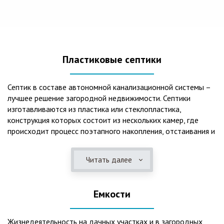
Пластиковые септики
Септик в составе автономной канализационной системы –
лучшее решение загородной недвижимости. Септики
изготавливаются из пластика или стеклопластика,
конструкция которых состоит из нескольких камер, где
происходит процесс поэтапного накопления, отстаивания и
очистки стоков.Септики отличаются следующими
положительными эксплуатационными качествами: 1. Имеют
Читать далее
длительный срок службы, так как не подвержены коррозии.
2. Обладают высокой прочностью – способны
противостоять любому давлению грунта даже в пустом
Емкости
состоянии. 3. Могут эксплуатироваться в любом регионе
России при любых низких температурах. 4. Полностью
герметичны, что дает гарантию по полной безопасности
Жизнедеятельность на дачных участках и в загородных