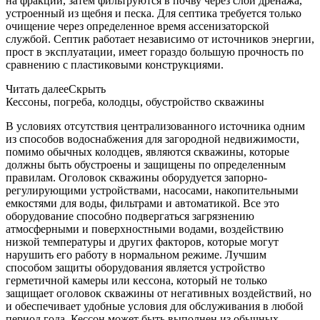
на фракции, затем фильтруются в почву через слой дренажа,
устроенный из щебня и песка. Для септика требуется только
очищение через определенное время ассенизаторской
службой. Септик работает независимо от источников энергии,
прост в эксплуатации, имеет гораздо большую прочность по
сравнению с пластиковыми конструкциями.
Читать далее
Скрыть
Кессоны, погреба, колодцы, обустройство скважины
В условиях отсутствия централизованного источника одним
из способов водоснабжения для загородной недвижимости,
помимо обычных колодцев, являются скважины, которые
должны быть обустроены и защищены по определенным
правилам. Оголовок скважины оборудуется запорно-
регулирующими устройствами, насосами, накопительными
емкостями для воды, фильтрами и автоматикой. Все это
оборудование способно подвергаться загрязнению
атмосферными и поверхностными водами, воздействию
низкой температуры и других факторов, которые могут
нарушить его работу в нормальном режиме. Лучшим
способом защиты оборудования является устройство
герметичной камеры или кессона, который не только
защищает оголовок скважины от негативных воздействий, но
и обеспечивает удобные условия для обслуживания в любой
период года. Кессон может быть выполнен из обычных