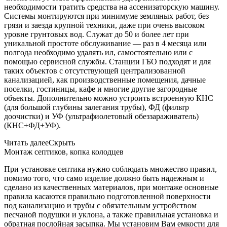
необходимости тратить средства на ассенизаторскую машину.
Системы монтируются при минимуме земляных работ, без
грязи и заезда крупной техники, даже при очень высоком
уровне грунтовых вод. Служат до 50 и более лет при
уникальной простоте обслуживание — раз в 4 месяца или
полгода необходимо удалять ил, самостоятельно или с
помощью сервисной службы. Станции ГБО подходят и для
таких объектов с отсутствующей централизованной
канализацией, как производственные помещения, дачные
поселки, гостиницы, кафе и многие другие загородные
объекты. Дополнительно можно устроить встроенную КНС
(для большой глубины залегания трубы), ФД (фильтр
доочистки) и УФ (ультрафиолетовый обеззараживатель)
(КНС+ФД+УФ).
Читать далее
Скрыть
Монтаж септиков, копка колодцев
При установке септика нужно соблюдать множество правил,
помимо того, что само изделие должно быть надежным и
сделано из качественных материалов, при монтаже основные
правила касаются правильно подготовленной поверхности
под канализацию и трубы с обязательным устройством
песчаной подушки и уклона, а также правильная установка и
обратная послойная засыпка. Мы установим Вам емкости для