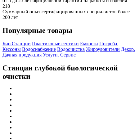
от 5 до 25 лет официальной гарантии на работы и изделия
218
Суммарный опыт сертифицированных специалистов более
200 лет
Популярные товары
Био Станции
Пластиковые септики
Емкости
Погреба.
Кессоны
Водоснабжение
Водоочистка
Жироуловители
Декор.
Дачная продукция
Услуги. Сервис
Станции глубокой биологической
очистки