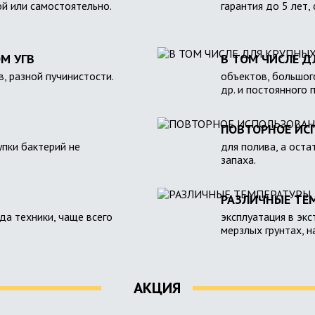
ой или самостоятельно.
гарантия до 5 лет,
М УГВ
В ТОМ ЧИСЛЕ Д
в, разной пучинистости.
объектов, большого
др. и постоянного 
ПОВТОРНОЕ ИС
пки бактерий не
для полива, а оста
запаха.
РАЗЛИЧНЫЕ ТЕ
зда техники, чаще всего
эксплуатация в экс
мерзлых грунтах, 
АКЦИЯ