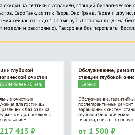
а скидки на септики с аэрацией, станций биологической
 Астра, ЕвроТанк, септик Тверь, Эко-Гранд, Гарда и другие
мия сейчас от 5 до 100 тыс.руб. Доставка до дома бес
т модели и расстояние). Рассрочка без переплаты. Бесп
нции глубокой
Обслуживание, ремонт
логической очистки
станции глубокой очис
ЕЛИ более 20 чел.
Cервис
льные очистные
Обслуживание, гарантийны
ужения для гостиницы,
послегарантийный ремонт
, различных баз отдыха,
аэрационных систем, стан
еджных и др. поселков с
глубокой биологической
ктированием
очистки, очистных сооруже
 217 413 ₽
от 1 500 ₽