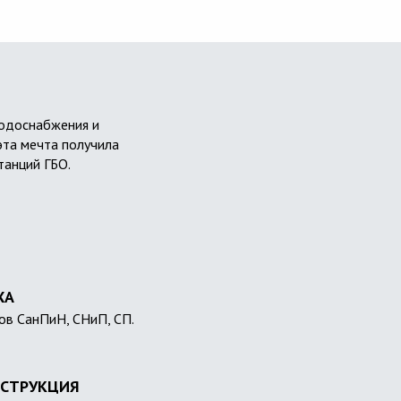
водоснабжения и
эта мечта получила
танций ГБО.
ХА
ов СанПиН, СНиП, СП.
СТРУКЦИЯ