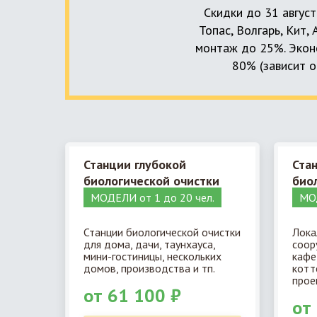
Скидки до 31 август
Топас, Волгарь, Кит,
монтаж до 25%. Эконо
80% (зависит о
Станции глубокой
Ста
биологической очистки
био
МОДЕЛИ от 1 до 20 чел.
МОД
Станции биологической очистки
Лока
для дома, дачи, таунхауса,
соор
мини-гостиницы, нескольких
кафе
домов, производства и тп.
котт
прое
от 61 100 ₽
от